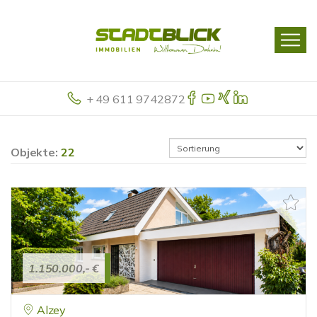
+ 49 611 9742872
Objekte:
22
1.150.000,- €
Alzey