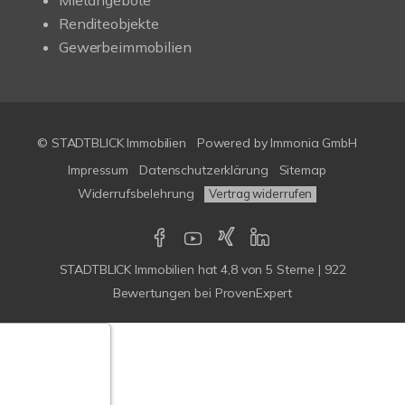
Mietangebote
Renditeobjekte
Gewerbeimmobilien
© STADTBLICK Immobilien
Powered by
Immonia GmbH
Impressum
Datenschutzerklärung
Sitemap
Widerrufsbelehrung
Vertrag widerrufen
STADTBLICK Immobilien
hat
4,8
von
5
Sterne
|
922
Bewertungen
bei ProvenExpert
Google-
ertungen
Echtheit