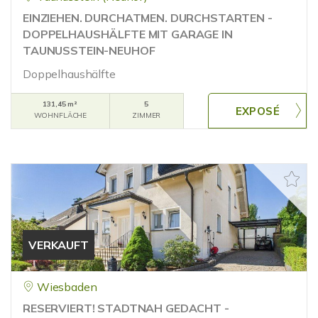
EINZIEHEN. DURCHATMEN. DURCHSTARTEN -
DOPPELHAUSHÄLFTE MIT GARAGE IN
TAUNUSSTEIN-NEUHOF
Doppelhaushälfte
131,45 m²
5
WOHNFLÄCHE
ZIMMER
VERKAUFT
Wiesbaden
RESERVIERT! STADTNAH GEDACHT -