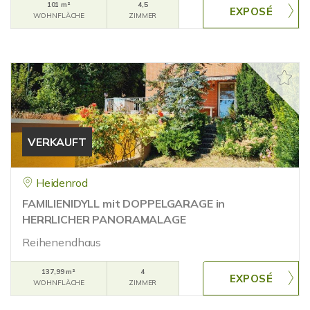
101 m²
4,5
WOHNFLÄCHE
ZIMMER
VERKAUFT
Heidenrod
FAMILIENIDYLL mit DOPPELGARAGE in
HERRLICHER PANORAMALAGE
Reihenendhaus
137,99 m²
4
WOHNFLÄCHE
ZIMMER