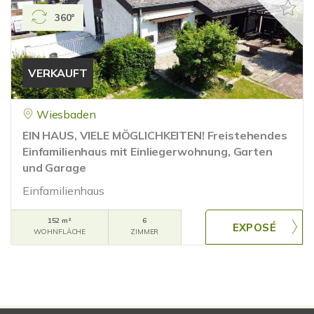
360°
VERKAUFT
Wiesbaden
EIN HAUS, VIELE MÖGLICHKEITEN! Freistehendes
Einfamilienhaus mit Einliegerwohnung, Garten
und Garage
Einfamilienhaus
152 m²
6
WOHNFLÄCHE
ZIMMER