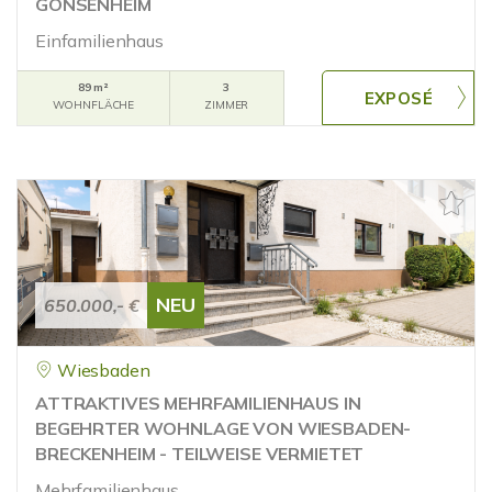
GONSENHEIM
Einfamilienhaus
89 m²
3
WOHNFLÄCHE
ZIMMER
NEU
650.000,- €
Wiesbaden
ATTRAKTIVES MEHRFAMILIENHAUS IN
BEGEHRTER WOHNLAGE VON WIESBADEN-
BRECKENHEIM - TEILWEISE VERMIETET
Mehrfamilienhaus