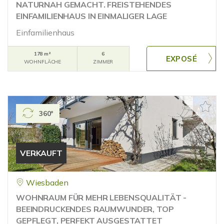
NATURNAH GEMACHT. FREISTEHENDES
EINFAMILIENHAUS IN EINMALIGER LAGE
Einfamilienhaus
178 m²
6
WOHNFLÄCHE
ZIMMER
360°
VERKAUFT
Wiesbaden
WOHNRAUM FÜR MEHR LEBENSQUALITÄT -
BEEINDRUCKENDES RAUMWUNDER, TOP
GEPFLEGT, PERFEKT AUSGESTATTET