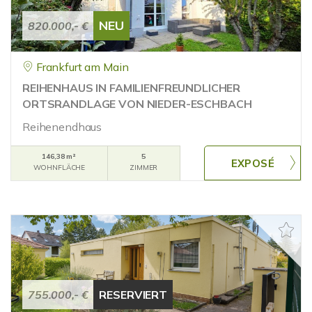
NEU
820.000,- €
Frankfurt am Main
REIHENHAUS IN FAMILIENFREUNDLICHER
ORTSRANDLAGE VON NIEDER-ESCHBACH
Reihenendhaus
146,38 m²
5
WOHNFLÄCHE
ZIMMER
755.000,- €
RESERVIERT