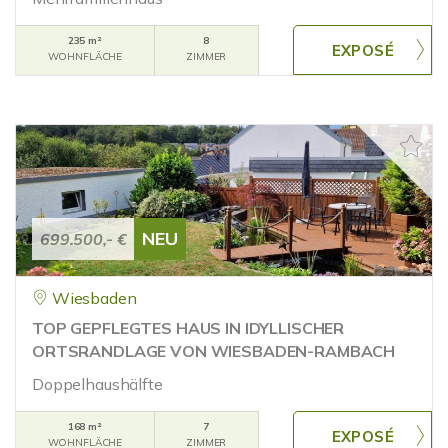
235 m²
8
WOHNFLÄCHE
ZIMMER
NEU
699.500,- €
Wiesbaden
TOP GEPFLEGTES HAUS IN IDYLLISCHER
ORTSRANDLAGE VON WIESBADEN-RAMBACH
Doppelhaushälfte
168 m²
7
WOHNFLÄCHE
ZIMMER