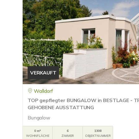
VERKAUFT
Walldorf
TOP gepflegter BUNGALOW in BESTLAGE - 
GEHOBENE AUSSTATTUNG
Bungalow
0 m²
6
1308
WOHNFLÄCHE
ZIMMER
OBJEKTNUMMER