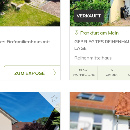
VERKAUFT
Frankfurt am Main
s Einfamilienhaus mit
GEPFLEGTES REIHENHAUS
LAGE
Reihenmittelhaus
137 m²
5
ZUM EXPOSÉ
WOHNFLÄCHE
ZIMMER
O