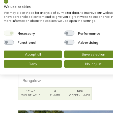
We use cookies
We may place these for analysis of our visitor data, to improve our websit
show personalised content and to give you a great website experience. F
more information about the cookies we use open the settings.
Necessary
Performance
Functional
Advertising
VERKAUFT
Accept all
Save selection
Taunusstein
Deny
No, adjust
FREISTEHENDER BUNGALOW mit HERRLICHEM
VON TAUNUSSTEIN (WEHEN)
Bungalow
151 m²
6
1626
WOHNFLÄCHE
ZIMMER
OBJEKTNUMMER