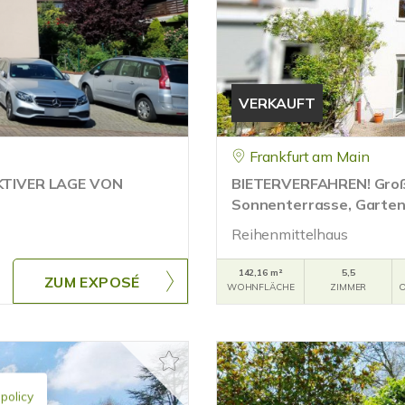
VERKAUFT
Frankfurt am Main
KTIVER LAGE VON
BIETERVERFAHREN! Groß
Sonnenterrasse, Garten,
Reihenmittelhaus
142,16 m²
5,5
ZUM EXPOSÉ
WOHNFLÄCHE
ZIMMER
O
 policy