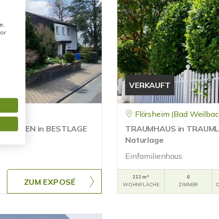
e,
or
VERKAUFT
Flörsheim (Bad Weilbac
 GARTEN in BESTLAGE
TRAUMHAUS in TRAUMLAGE.
Naturlage
Einfamilienhaus
212 m²
6
ZUM EXPOSÉ
WOHNFLÄCHE
ZIMMER
O