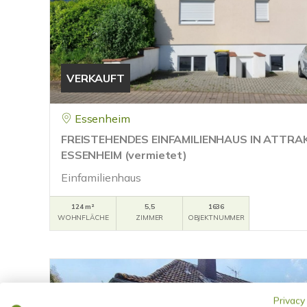
VERKAUFT
Essenheim
FREISTEHENDES EINFAMILIENHAUS IN ATTRA
ESSENHEIM (vermietet)
Einfamilienhaus
124 m²
5,5
1636
WOHNFLÄCHE
ZIMMER
OBJEKTNUMMER
Privacy