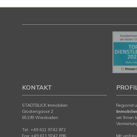
KONTAKT
PROFI
STADTBLICK Immobilien
Regional u
Glockengasse 2
Immobilie
65199 Wiesbaden
wir Ihnen 
Vermietung 
Tel.:
+49 611 9742 872
Fax: +49 611 9742 896
Mit umfas