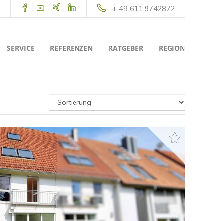
+ 49 611 9742872
SERVICE
REFERENZEN
RATGEBER
REGION