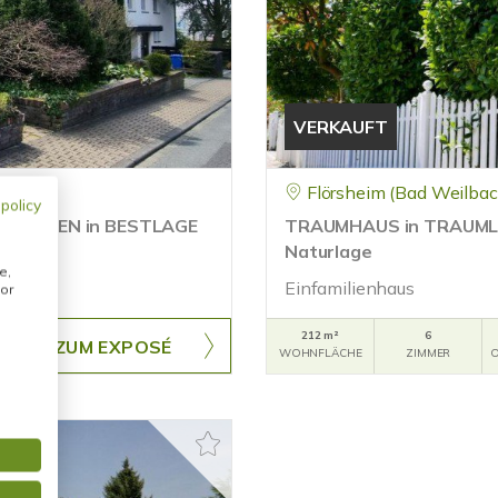
VERKAUFT
Flörsheim (Bad Weilbac
 policy
 GARTEN in BESTLAGE
TRAUMHAUS in TRAUMLAGE.
Naturlage
e,
Einfamilienhaus
or
212 m²
6
ZUM EXPOSÉ
WOHNFLÄCHE
ZIMMER
O