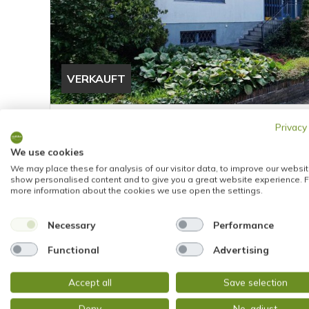
VERKAUFT
Taunusstein
Privacy
FREISTEHENDER BUNGALOW mit HERRLICHEM
We use cookies
VON TAUNUSSTEIN (WEHEN)
We may place these for analysis of our visitor data, to improve our websit
Bungalow
show personalised content and to give you a great website experience. F
more information about the cookies we use open the settings.
151 m²
6
1626
WOHNFLÄCHE
ZIMMER
OBJEKTNUMMER
Necessary
Performance
Functional
Advertising
Accept all
Save selection
Deny
No, adjust