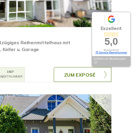
Exzellent
5,0
zügiges Reihenmittelhaus mit
 Keller u. Garage
Basierend auf
75 Google-Bewertungen
Echtheit von Bewertungen
1607
ZUM EXPOSÉ
BJEKTNUMMER