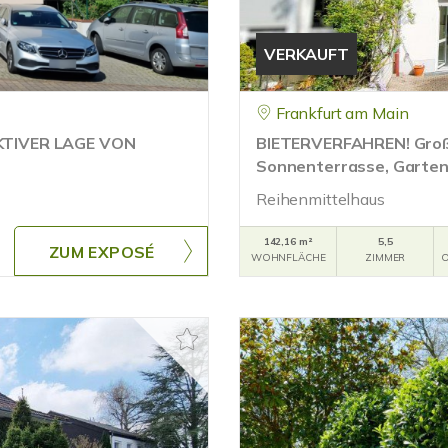
VERKAUFT
Frankfurt am Main
KTIVER LAGE VON
BIETERVERFAHREN! Groß
Sonnenterrasse, Garten,
Reihenmittelhaus
142,16 m²
5,5
ZUM EXPOSÉ
WOHNFLÄCHE
ZIMMER
O