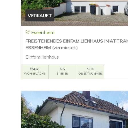
VERKAUFT
Essenheim
FREISTEHENDES EINFAMILIENHAUS IN ATTRA
ESSENHEIM (vermietet)
Einfamilienhaus
124 m²
5,5
1636
WOHNFLÄCHE
ZIMMER
OBJEKTNUMMER