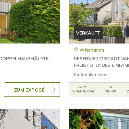
VERKAUFT
Wiesbaden
- DOPPELHAUSHÄLFTE
RESERVIERT! STADTNA
FREISTEHENDES EINFAMI
Einfamilienhaus
178 m²
6
ZUM EXPOSÉ
WOHNFLÄCHE
ZIMMER
O