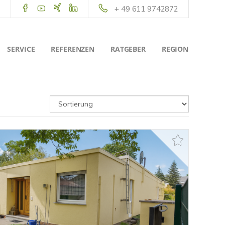
+ 49 611 9742872
SERVICE
REFERENZEN
RATGEBER
REGION