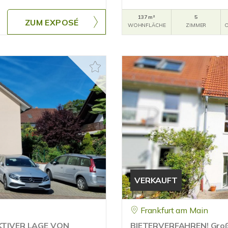
137 m²
5
ZUM EXPOSÉ
WOHNFLÄCHE
ZIMMER
O
VERKAUFT
Frankfurt am Main
KTIVER LAGE VON
BIETERVERFAHREN! Groß