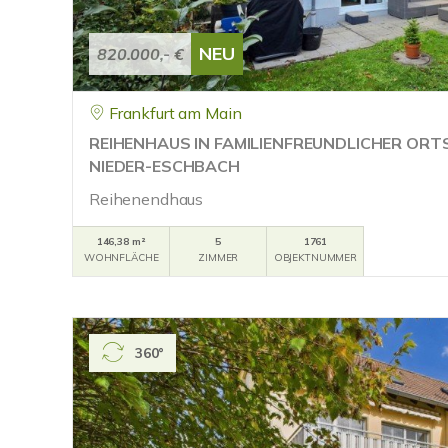
NEU
820.000,- €
Frankfurt am Main
REIHENHAUS IN FAMILIENFREUNDLICHER OR
NIEDER-ESCHBACH
Reihenendhaus
146,38 m²
5
1761
WOHNFLÄCHE
ZIMMER
OBJEKTNUMMER
360°