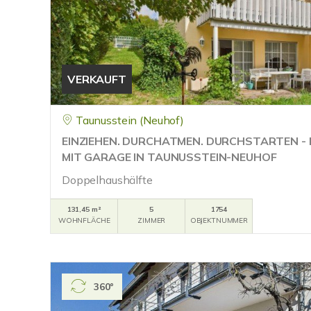
VERKAUFT
Taunusstein (Neuhof)
EINZIEHEN. DURCHATMEN. DURCHSTARTEN 
MIT GARAGE IN TAUNUSSTEIN-NEUHOF
Doppelhaushälfte
131,45 m²
5
1754
WOHNFLÄCHE
ZIMMER
OBJEKTNUMMER
360°