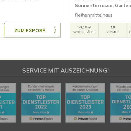
Sonnenterrasse, Garten,
Reihenmittelhaus
142,16 m²
5,5
ZUM EXPOSÉ
WOHNFLÄCHE
ZIMMER
O
SERVICE MIT AUSZEICHNUNG!