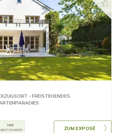
ÜCKZUGSORT - FREISTEHENDES
GARTENPARADIES
1699
ZUM EXPOSÉ
BJEKTNUMMER