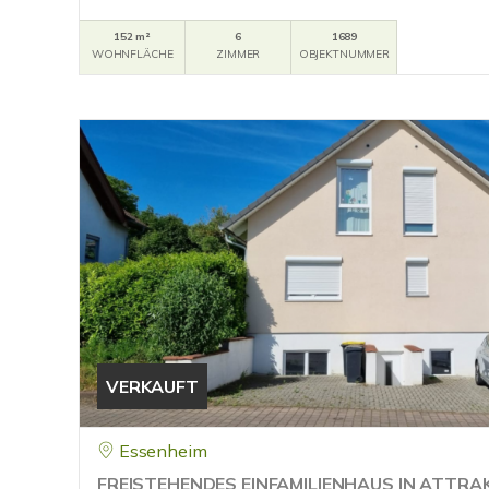
152 m²
6
1689
WOHNFLÄCHE
ZIMMER
OBJEKTNUMMER
VERKAUFT
Essenheim
FREISTEHENDES EINFAMILIENHAUS IN ATTRA