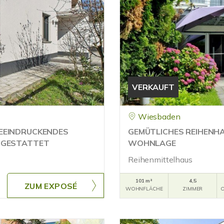
VERKAUFT
Wiesbaden
EEINDRUCKENDES
GEMÜTLICHES REIHENHA
SGESTATTET
WOHNLAGE
Reihenmittelhaus
101 m²
4,5
ZUM EXPOSÉ
WOHNFLÄCHE
ZIMMER
O