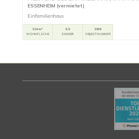
ESSENHEIM (vermietet)
Einfamilienhaus
124 m²
5,5
1636
WOHNFLÄCHE
ZIMMER
OBJEKTNUMMER