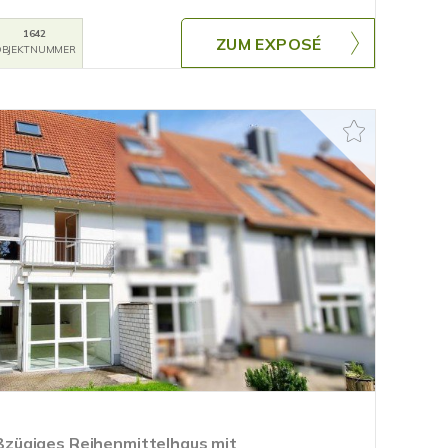
1642
ZUM EXPOSÉ
BJEKTNUMMER
zügiges Reihenmittelhaus mit