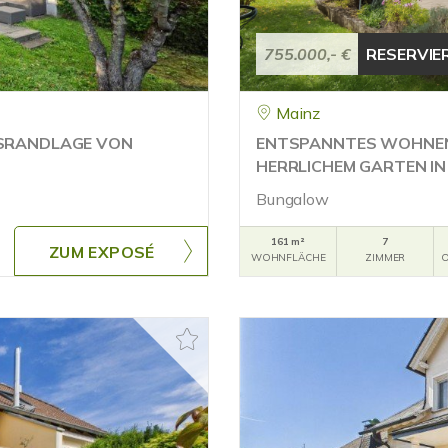
755.000,- €
RESERVIE
Mainz
TSRANDLAGE VON
ENTSPANNTES WOHNEN 
HERRLICHEM GARTEN I
Bungalow
161 m²
7
ZUM EXPOSÉ
WOHNFLÄCHE
ZIMMER
O