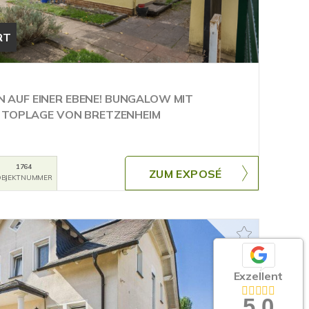
RT
AUF EINER EBENE! BUNGALOW MIT
N TOPLAGE VON BRETZENHEIM
1764
ZUM EXPOSÉ
BJEKTNUMMER
Exzellent
5,0