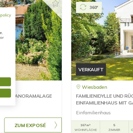
360°
 policy
e,
or
VERKAUFT
Wiesbaden
LICHER PANORAMALAGE
FAMILIENIDYLLE UND R
EINFAMILIENHAUS MIT 
Einfamilienhaus
ZUM EXPOSÉ
167 m²
5
WOHNFLÄCHE
ZIMMER
O