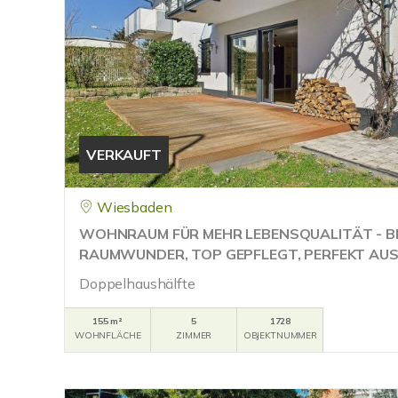
VERKAUFT
Wiesbaden
WOHNRAUM FÜR MEHR LEBENSQUALITÄT - B
RAUMWUNDER, TOP GEPFLEGT, PERFEKT AU
Doppelhaushälfte
155 m²
5
1728
WOHNFLÄCHE
ZIMMER
OBJEKTNUMMER