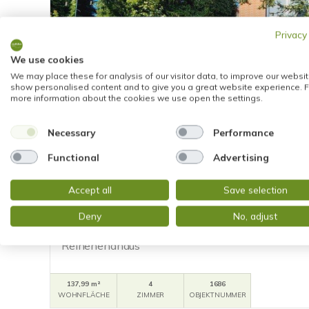
Privacy
We use cookies
We may place these for analysis of our visitor data, to improve our websit
show personalised content and to give you a great website experience. F
more information about the cookies we use open the settings.
Necessary
Performance
Functional
Advertising
VERKAUFT
Accept all
Save selection
Heidenrod
Deny
No, adjust
FAMILIENIDYLL mit DOPPELGARAGE in HERR
Reihenendhaus
137,99 m²
4
1686
WOHNFLÄCHE
ZIMMER
OBJEKTNUMMER