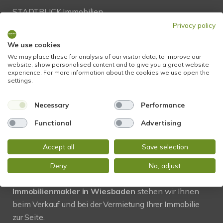
STADTBLICK Immobilien
Glockengasse 2
Privacy policy
65199 Wiesbaden
We use cookies
We may place these for analysis of our visitor data, to improve our
Tel.:
+49 611 9742 872
website, show personalised content and to give you a great website
experience. For more information about the cookies we use open the
Fax: +49 611 9742 896
settings.
Mail:
info@stadtblick-immobilien.de
Necessary
Performance
Web:
www.stadtblick-immobilien.de
Functional
Advertising
Accept all
Save selection
PROFIL
Deny
No, adjust
Regional und vor Ort! Als kompetenter
Immobilienmakler in Wiesbaden
stehen wir Ihnen
beim Verkauf und bei der Vermietung Ihrer Immobilie
zur Seite.