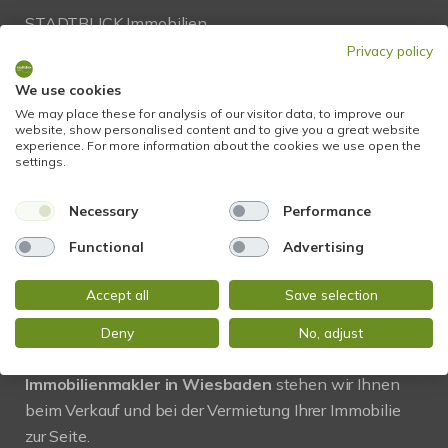
STADTBLICK Immobilien
Glockengasse 2
Privacy policy
65199 Wiesbaden
We use cookies
We may place these for analysis of our visitor data, to improve our
Tel.:
+49 611 9742 872
website, show personalised content and to give you a great website
experience. For more information about the cookies we use open the
Fax: +49 611 9742 896
settings.
Mail:
info@stadtblick-immobilien.de
Necessary
Performance
Web:
www.stadtblick-immobilien.de
Functional
Advertising
Accept all
Save selection
PROFIL
Deny
No, adjust
Regional und vor Ort! Als kompetenter
Immobilienmakler in Wiesbaden
stehen wir Ihnen
beim Verkauf und bei der Vermietung Ihrer Immobilie
zur Seite.