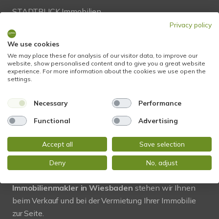
STADTBLICK Immobilien
Glockengasse 2
Privacy policy
65199 Wiesbaden
We use cookies
We may place these for analysis of our visitor data, to improve our
Tel.:
+49 611 9742 872
website, show personalised content and to give you a great website
experience. For more information about the cookies we use open the
Fax: +49 611 9742 896
settings.
Mail:
info@stadtblick-immobilien.de
Necessary
Performance
Web:
www.stadtblick-immobilien.de
Functional
Advertising
Accept all
Save selection
PROFIL
Deny
No, adjust
Regional und vor Ort! Als kompetenter
Immobilienmakler in Wiesbaden
stehen wir Ihnen
beim Verkauf und bei der Vermietung Ihrer Immobilie
zur Seite.