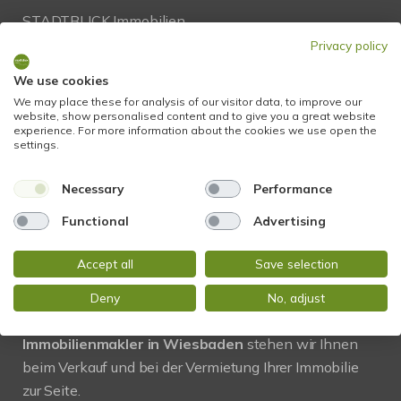
STADTBLICK Immobilien
Glockengasse 2
Privacy policy
65199 Wiesbaden
We use cookies
We may place these for analysis of our visitor data, to improve our
Tel.:
+49 611 9742 872
website, show personalised content and to give you a great website
experience. For more information about the cookies we use open the
Fax: +49 611 9742 896
settings.
Mail:
info@stadtblick-immobilien.de
Necessary
Performance
Web:
www.stadtblick-immobilien.de
Functional
Advertising
Accept all
Save selection
PROFIL
Deny
No, adjust
Regional und vor Ort! Als kompetenter
Immobilienmakler in Wiesbaden
stehen wir Ihnen
beim Verkauf und bei der Vermietung Ihrer Immobilie
zur Seite.