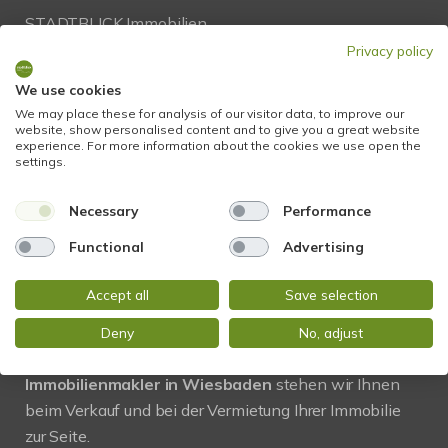
STADTBLICK Immobilien
Glockengasse 2
Privacy policy
65199 Wiesbaden
We use cookies
We may place these for analysis of our visitor data, to improve our
Tel.:
+49 611 9742 872
website, show personalised content and to give you a great website
experience. For more information about the cookies we use open the
Fax: +49 611 9742 896
settings.
Mail:
info@stadtblick-immobilien.de
Necessary
Performance
Web:
www.stadtblick-immobilien.de
Functional
Advertising
Accept all
Save selection
PROFIL
Deny
No, adjust
Regional und vor Ort! Als kompetenter
Immobilienmakler in Wiesbaden
stehen wir Ihnen
beim Verkauf und bei der Vermietung Ihrer Immobilie
zur Seite.