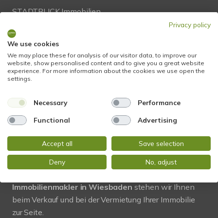
STADTBLICK Immobilien
Glockengasse 2
Privacy policy
65199 Wiesbaden
We use cookies
We may place these for analysis of our visitor data, to improve our
Tel.:
+49 611 9742 872
website, show personalised content and to give you a great website
experience. For more information about the cookies we use open the
Fax: +49 611 9742 896
settings.
Mail:
info@stadtblick-immobilien.de
Necessary
Performance
Web:
www.stadtblick-immobilien.de
Functional
Advertising
Accept all
Save selection
PROFIL
Deny
No, adjust
Regional und vor Ort! Als kompetenter
Immobilienmakler in Wiesbaden
stehen wir Ihnen
beim Verkauf und bei der Vermietung Ihrer Immobilie
zur Seite.