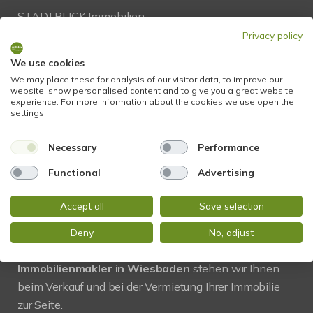
STADTBLICK Immobilien
Glockengasse 2
Privacy policy
65199 Wiesbaden
We use cookies
We may place these for analysis of our visitor data, to improve our
Tel.:
+49 611 9742 872
website, show personalised content and to give you a great website
experience. For more information about the cookies we use open the
Fax: +49 611 9742 896
settings.
Mail:
info@stadtblick-immobilien.de
Necessary
Performance
Web:
www.stadtblick-immobilien.de
Functional
Advertising
Accept all
Save selection
PROFIL
Deny
No, adjust
Regional und vor Ort! Als kompetenter
Immobilienmakler in Wiesbaden
stehen wir Ihnen
beim Verkauf und bei der Vermietung Ihrer Immobilie
zur Seite.