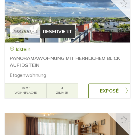
298.000,- €
RESERVIERT
Idstein
PANORAMAWOHNUNG MIT HERRLICHEM BLICK
AUF IDSTEIN
Etagenwohnung
70 m²
3
WOHNFLÄCHE
ZIMMER