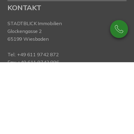
KONTAKT
STADTBLICK Immobilien
Glockengasse 2
65199 Wiesbaden
Tel.:
+49 611 9742 872
Fax: +49 611 9742 896
Mail:
info@stadtblick-immobilien.de
Web:
www.stadtblick-immobilien.de
PROFIL
Regional und vor Ort! Als kompetenter
Immobilienmakler in Wiesbaden
stehen wir Ihnen