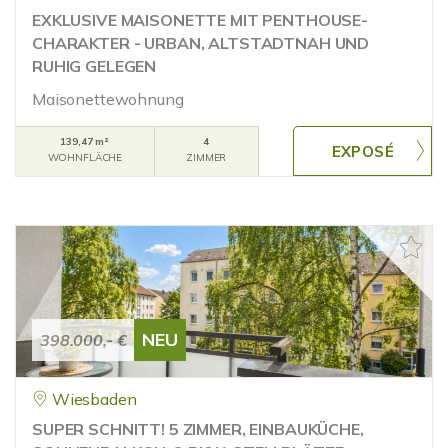
EXKLUSIVE MAISONETTE MIT PENTHOUSE-
CHARAKTER - URBAN, ALTSTADTNAH UND
RUHIG GELEGEN
Maisonettewohnung
139,47 m²
4
WOHNFLÄCHE
ZIMMER
NEU
398.000,- €
Wiesbaden
SUPER SCHNITT! 5 ZIMMER, EINBAUKÜCHE,