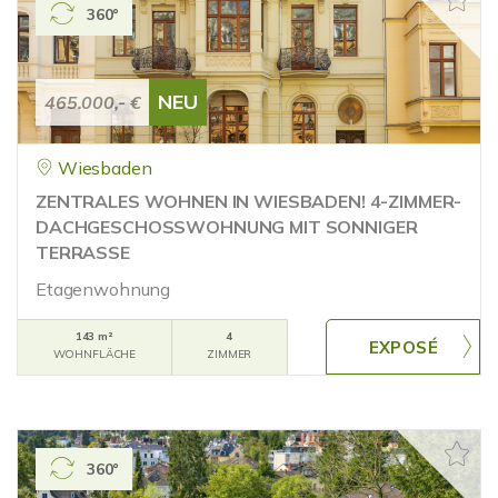
360°
NEU
465.000,- €
Wiesbaden
ZENTRALES WOHNEN IN WIESBADEN! 4-ZIMMER-
DACHGESCHOSSWOHNUNG MIT SONNIGER
TERRASSE
Etagenwohnung
143 m²
4
WOHNFLÄCHE
ZIMMER
360°