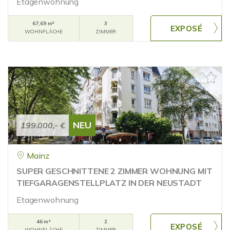
Etagenwohnung
67,69 m²
3
WOHNFLÄCHE
ZIMMER
NEU
199.000,- €
Mainz
SUPER GESCHNITTENE 2 ZIMMER WOHNUNG MIT
TIEFGARAGENSTELLPLATZ IN DER NEUSTADT
Etagenwohnung
46 m²
2
WOHNFLÄCHE
ZIMMER