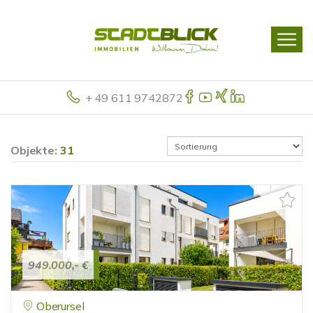
+ 49 611 9742872
Objekte:
31
949.000,- €
Oberursel