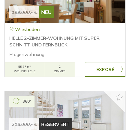
NEU
199.000,- €
Wiesbaden
HELLE 2-ZIMMER-WOHNUNG MIT SUPER
SCHNITT UND FERNBLICK
Etagenwohnung
55,77 m²
2
WOHNFLÄCHE
ZIMMER
360°
218.000,- €
RESERVIERT