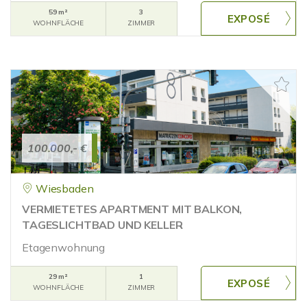
59 m²
3
WOHNFLÄCHE
ZIMMER
100.000,- €
Wiesbaden
VERMIETETES APARTMENT MIT BALKON,
TAGESLICHTBAD UND KELLER
Etagenwohnung
29 m²
1
WOHNFLÄCHE
ZIMMER