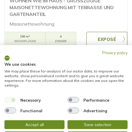
WOHNEN WIE IM HAUS - GROSSZÜGIGE
MAISONETTEWOHNUNG MIT TERRASSE UND
GARTENANTEIL
Maisonettewohnung
156 m²
4
WOHNFLÄCHE
ZIMMER
Privacy policy
We use cookies
We may place these for analysis of our visitor data, to improve our
website, show personalised content and to give you a great website
experience. For more information about the cookies we use open the
settings.
NEU
475.000,- €
Necessary
Performance
Functional
Advertising
Wiesbaden
RUHIGES WOHNEN MIT BLICK INS GRÜNE -
Accept all
Save selection
CHARMANTE MAISONETTE MIT BALKON UND