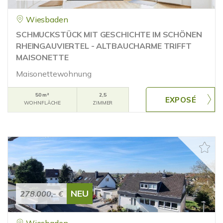
Wiesbaden
SCHMUCKSTÜCK MIT GESCHICHTE IM SCHÖNEN
RHEINGAUVIERTEL - ALTBAUCHARME TRIFFT
MAISONETTE
Maisonettewohnung
50 m²
2,5
WOHNFLÄCHE
ZIMMER
NEU
278.000,- €