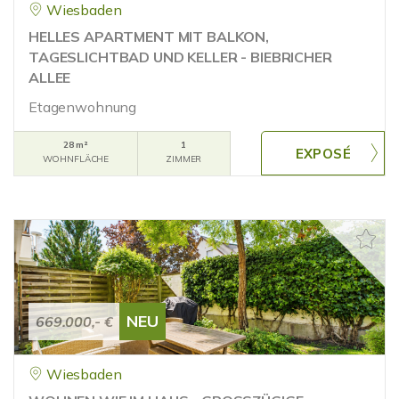
Wiesbaden
HELLES APARTMENT MIT BALKON,
TAGESLICHTBAD UND KELLER - BIEBRICHER
ALLEE
Etagenwohnung
28 m²
1
WOHNFLÄCHE
ZIMMER
NEU
669.000,- €
Wiesbaden