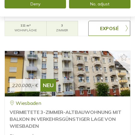
TERRASSE AM MOOSBACHTAL
Deny
No, adjust
Maisonettewohnung
111 m²
3
WOHNFLÄCHE
ZIMMER
NEU
220.000,- €
Wiesbaden
VERMIETETE 3-ZIMMER-ALTBAUWOHNUNG MIT
BALKON IN VERKEHRSGÜNSTIGER LAGE VON
WIESBADEN