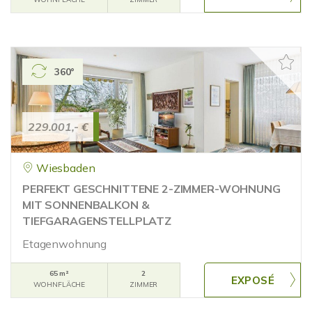
360°
229.001,- €
Wiesbaden
PERFEKT GESCHNITTENE 2-ZIMMER-WOHNUNG
MIT SONNENBALKON &
TIEFGARAGENSTELLPLATZ
Etagenwohnung
65 m²
2
WOHNFLÄCHE
ZIMMER