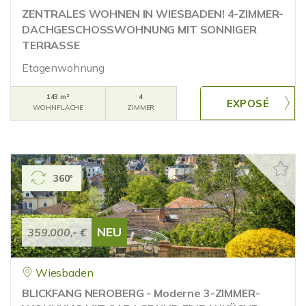
ZENTRALES WOHNEN IN WIESBADEN! 4-ZIMMER-
DACHGESCHOSSWOHNUNG MIT SONNIGER
TERRASSE
Etagenwohnung
143 m²
4
WOHNFLÄCHE
ZIMMER
360°
NEU
359.000,- €
Wiesbaden
BLICKFANG NEROBERG - Moderne 3-ZIMMER-