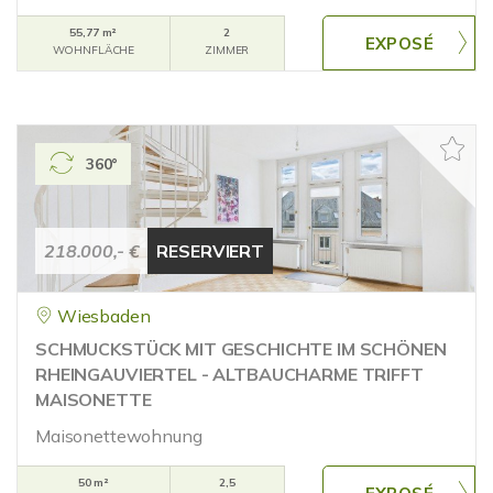
55,77 m²
2
WOHNFLÄCHE
ZIMMER
360°
218.000,- €
RESERVIERT
Wiesbaden
SCHMUCKSTÜCK MIT GESCHICHTE IM SCHÖNEN
RHEINGAUVIERTEL - ALTBAUCHARME TRIFFT
MAISONETTE
Maisonettewohnung
50 m²
2,5