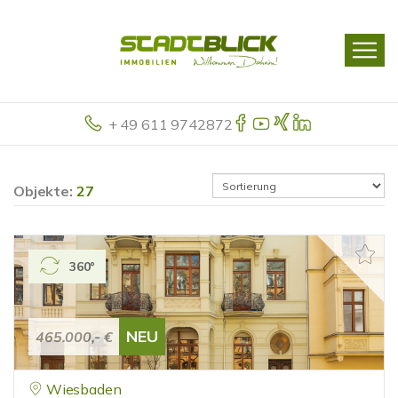
+ 49 611 9742872
Objekte:
27
360°
NEU
465.000,- €
Wiesbaden