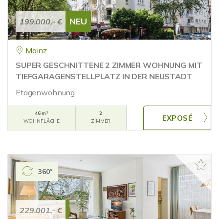
NEU
199.000,- €
Mainz
SUPER GESCHNITTENE 2 ZIMMER WOHNUNG MIT
TIEFGARAGENSTELLPLATZ IN DER NEUSTADT
Etagenwohnung
46 m²
2
WOHNFLÄCHE
ZIMMER
360°
229.001,- €