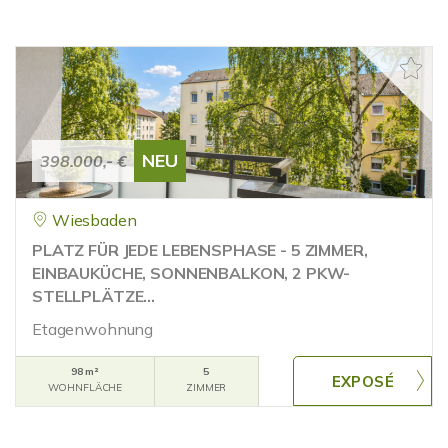
NEU
398.000,- €
Wiesbaden
PLATZ FÜR JEDE LEBENSPHASE - 5 ZIMMER,
EINBAUKÜCHE, SONNENBALKON, 2 PKW-
STELLPLÄTZE...
Etagenwohnung
98 m²
5
WOHNFLÄCHE
ZIMMER