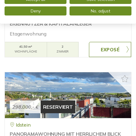
Wiesbaden
TOP MODERNISIERTE WOHNUNG MIT
Deny
No, adjust
EINBAUKÜCHE UND BALKON - PERFEKT FÜR
EIGENNUTZER & KAPITALANLEGER
Etagenwohnung
41,50 m²
2
WOHNFLÄCHE
ZIMMER
298.000,- €
RESERVIERT
Idstein
PANORAMAWOHNUNG MIT HERRLICHEM BLICK