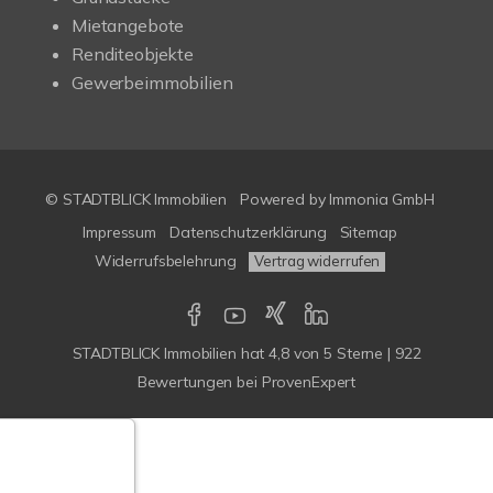
Mietangebote
Renditeobjekte
Gewerbeimmobilien
© STADTBLICK Immobilien
Powered by
Immonia GmbH
Impressum
Datenschutzerklärung
Sitemap
Widerrufsbelehrung
Vertrag widerrufen
STADTBLICK Immobilien
hat
4,8
von
5
Sterne
|
922
Bewertungen
bei ProvenExpert
Google-
ertungen
Echtheit