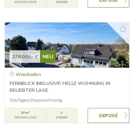
WOHNFLÄCHE
ZIMMER
NEU
278.000,- €
Wiesbaden
FERNBLICK INKLUSIVE! HELLE WOHNUNG IN
BELIEBTER LAGE
Dachgeschosswohnung
87 m²
3
WOHNFLÄCHE
ZIMMER