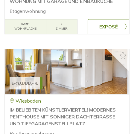
WOHNUNG MIT GARAGE UND EINBAUKÜCHE
Etagenwohnung
82 m²
3
WOHNFLÄCHE
ZIMMER
540.000,- €
Wiesbaden
IM BELIEBTEN KÜNSTLERVIERTEL! MODERNES
PENTHOUSE MIT SONNIGER DACHTERRASSE
UND TIEFGARAGENSTELLPLATZ
Penthousewohnung