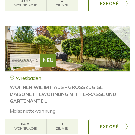
28 m²
1
WOHNFLÄCHE
ZIMMER
NEU
669.000,- €
Wiesbaden
WOHNEN WIE IM HAUS - GROSSZÜGIGE
MAISONETTEWOHNUNG MIT TERRASSE UND
GARTENANTEIL
Maisonettewohnung
156 m²
4
WOHNFLÄCHE
ZIMMER