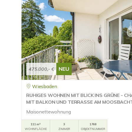
NEU
475.000,- €
Wiesbaden
RUHIGES WOHNEN MIT BLICK INS GRÜNE - 
MIT BALKON UND TERRASSE AM MOOSBACH
Maisonettewohnung
111 m²
3
1768
WOHNFLÄCHE
ZIMMER
OBJEKTNUMMER