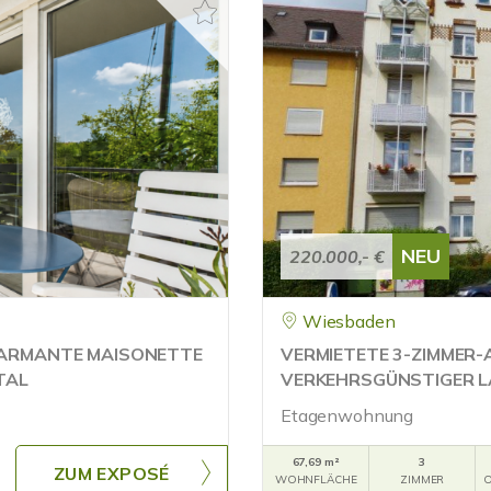
NEU
220.000,- €
Wiesbaden
CHARMANTE MAISONETTE
VERMIETETE 3-ZIMMER
TAL
VERKEHRSGÜNSTIGER L
Etagenwohnung
67,69 m²
3
ZUM EXPOSÉ
WOHNFLÄCHE
ZIMMER
O