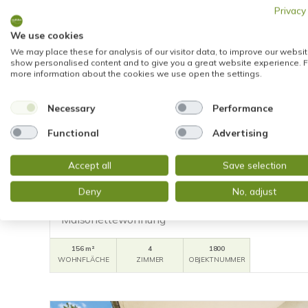
Privacy
We use cookies
We may place these for analysis of our visitor data, to improve our websit
show personalised content and to give you a great website experience. F
more information about the cookies we use open the settings.
Necessary
Performance
NEU
669.000,- €
Functional
Advertising
Wiesbaden
Accept all
Save selection
WOHNEN WIE IM HAUS - GROSSZÜGIGE MA
Deny
No, adjust
TERRASSE UND GARTENANTEIL
Maisonettewohnung
156 m²
4
1800
WOHNFLÄCHE
ZIMMER
OBJEKTNUMMER