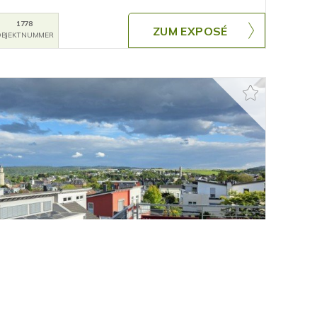
1778
ZUM EXPOSÉ
BJEKTNUMMER
RT
 HERRLICHEM BLICK AUF IDSTEIN