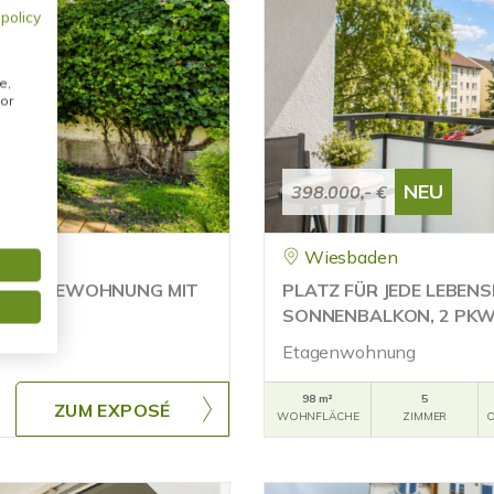
 policy
e,
or
NEU
398.000,- €
Wiesbaden
ISONETTEWOHNUNG MIT
PLATZ FÜR JEDE LEBENS
SONNENBALKON, 2 PKW-
Etagenwohnung
98 m²
5
ZUM EXPOSÉ
WOHNFLÄCHE
ZIMMER
O