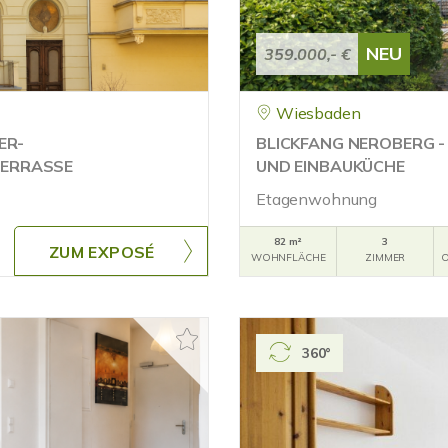
NEU
359.000,- €
Wiesbaden
ER-
BLICKFANG NEROBERG 
ERRASSE
UND EINBAUKÜCHE
Etagenwohnung
82 m²
3
ZUM EXPOSÉ
WOHNFLÄCHE
ZIMMER
O
360°