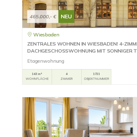
NEU
465.000,- €
Wiesbaden
ZENTRALES WOHNEN IN WIESBADEN! 4-ZIMM
DACHGESCHOSSWOHNUNG MIT SONNIGER T
Etagenwohnung
143 m²
4
1721
WOHNFLÄCHE
ZIMMER
OBJEKTNUMMER