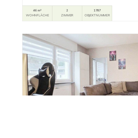
46 m²
2
1787
WOHNFLÄCHE
ZIMMER
OBJEKTNUMMER
215.000,- €
RESERVIERT
Wiesbaden
TOP MODERNISIERTE WOHNUNG MIT EINBAU