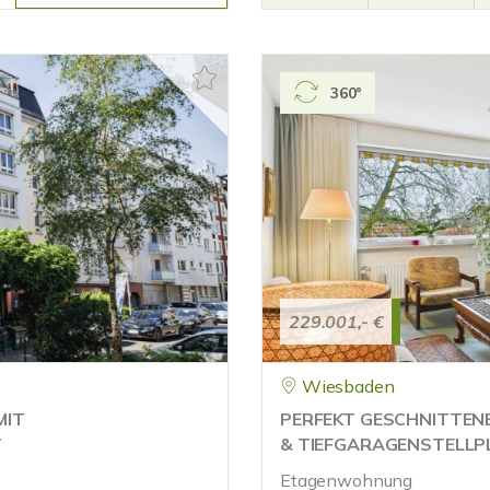
360°
229.001,- €
Wiesbaden
MIT
PERFEKT GESCHNITTEN
T
& TIEFGARAGENSTELLP
Etagenwohnung