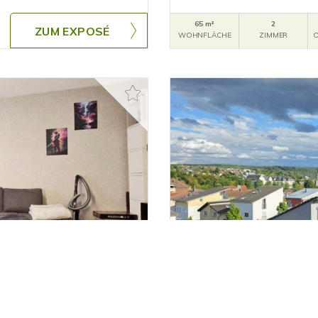
65 m²
2
ZUM EXPOSÉ
WOHNFLÄCHE
ZIMMER
O
298.000,- €
RESERVIE
Idstein
KÜCHE UND BALKON -
PANORAMAWOHNUNG MIT