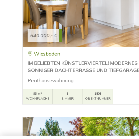
540.000,- €
Wiesbaden
IM BELIEBTEN KÜNSTLERVIERTEL! MODERNES
SONNIGER DACHTERRASSE UND TIEFGARAG
Penthousewohnung
93 m²
3
1803
WOHNFLÄCHE
ZIMMER
OBJEKTNUMMER