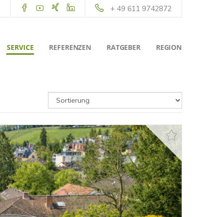
+ 49 611 9742872
SERVICE
REFERENZEN
RATGEBER
REGION