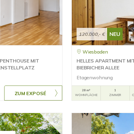
NEU
120.000,- €
Wiesbaden
 PENTHOUSE MIT
HELLES APARTMENT MIT
ENSTELLPLATZ
BIEBRICHER ALLEE
Etagenwohnung
28 m²
1
ZUM EXPOSÉ
WOHNFLÄCHE
ZIMMER
O