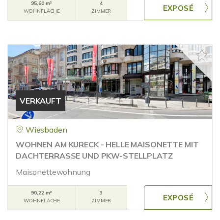
95,60 m²
4
WOHNFLÄCHE
ZIMMER
VERKAUFT
Wiesbaden
WOHNEN AM KURECK - HELLE MAISONETTE MIT
DACHTERRASSE UND PKW-STELLPLATZ
Maisonettewohnung
90,22 m²
3
WOHNFLÄCHE
ZIMMER