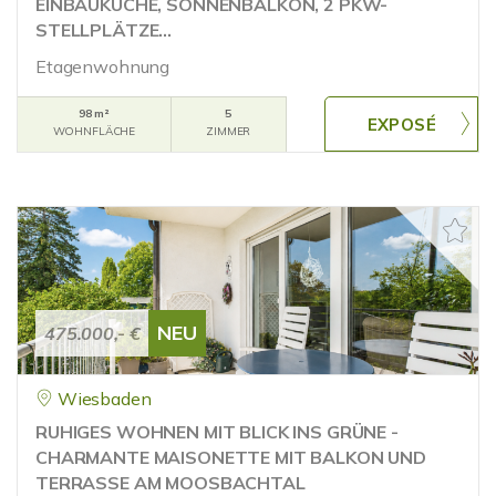
EINBAUKÜCHE, SONNENBALKON, 2 PKW-
STELLPLÄTZE...
Etagenwohnung
98 m²
5
WOHNFLÄCHE
ZIMMER
NEU
475.000,- €
Wiesbaden
RUHIGES WOHNEN MIT BLICK INS GRÜNE -
CHARMANTE MAISONETTE MIT BALKON UND
TERRASSE AM MOOSBACHTAL