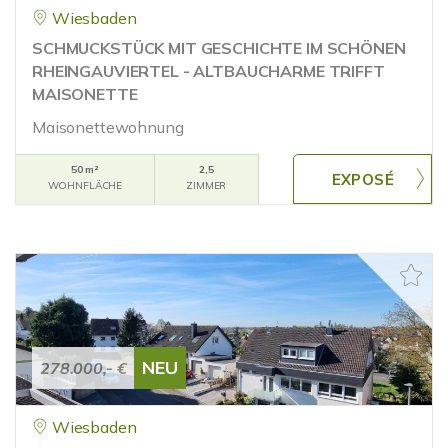
Wiesbaden
SCHMUCKSTÜCK MIT GESCHICHTE IM SCHÖNEN
RHEINGAUVIERTEL - ALTBAUCHARME TRIFFT
MAISONETTE
Maisonettewohnung
50 m²
2,5
WOHNFLÄCHE
ZIMMER
NEU
278.000,- €
Wiesbaden