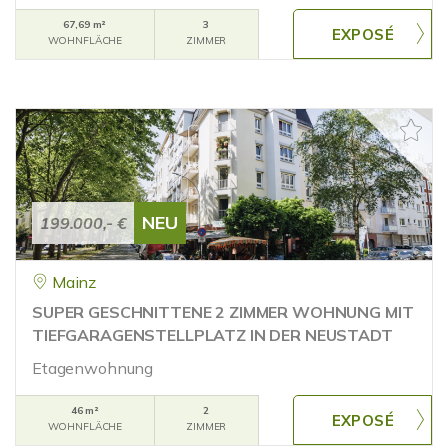
67,69 m²
3
WOHNFLÄCHE
ZIMMER
NEU
199.000,- €
Mainz
SUPER GESCHNITTENE 2 ZIMMER WOHNUNG MIT
TIEFGARAGENSTELLPLATZ IN DER NEUSTADT
Etagenwohnung
46 m²
2
WOHNFLÄCHE
ZIMMER