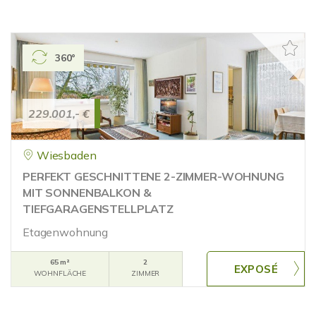
360°
229.001,- €
Wiesbaden
PERFEKT GESCHNITTENE 2-ZIMMER-WOHNUNG
MIT SONNENBALKON &
TIEFGARAGENSTELLPLATZ
Etagenwohnung
65 m²
2
WOHNFLÄCHE
ZIMMER