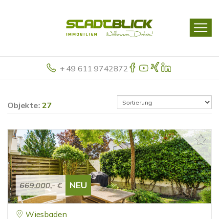
+ 49 611 9742872
Objekte:
27
NEU
669.000,- €
Wiesbaden