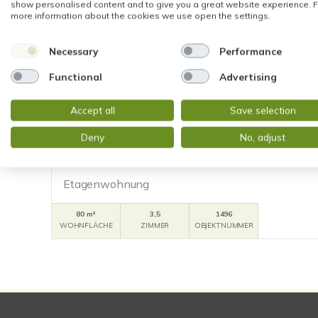
show personalised content and to give you a great website experience. F
more information about the cookies we use open the settings.
Necessary
Performance
Functional
Advertising
VERKAUFT
Accept all
Save selection
Bad Homburg
Deny
No, adjust
CHARMANTE DACHWOHNUNG in KLASSISCHE
GARTEN, GARAGE und VIEL POTENTIAL
Etagenwohnung
80 m²
3,5
1496
WOHNFLÄCHE
ZIMMER
OBJEKTNUMMER