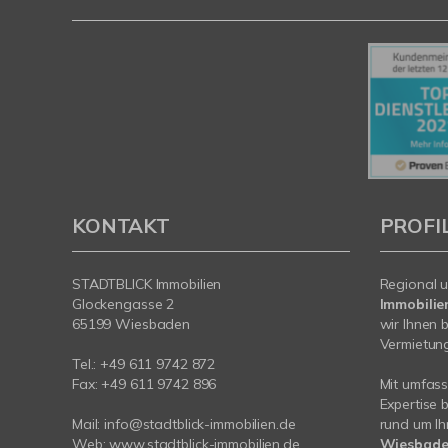
KONTAKT
PROFI
STADTBLICK Immobilien
Regional u
Glockengasse 2
Immobilie
65199 Wiesbaden
wir Ihnen 
Vermietung 
Tel.:
+49 611 9742 872
Fax: +49 611 9742 896
Mit umfas
Expertise 
Mail:
info@stadtblick-immobilien.de
rund um Ih
Web:
www.stadtblick-immobilien.de
Wiesbade