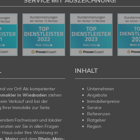
SERVICE MIT AUSZEICHNUNG!
L
INHALT
nd vor Ort! Als kompetenter
Unternehmen
nmakler in Wiesbaden
stehen
Angebote
beim Verkauf und bei der
Immobilienpreise
Ihrer Immobilie zur Seite.
Service
Referenzen
sendem Fachwissen und lokaler
Ratgeber
beraten wir Sie in allen Fragen
Region
r Haus oder Ihre Wohnung in
n, Mainz
und dem
Rhein-Main-