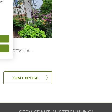
or
R STADTVILLA -
ZUM EXPOSÉ