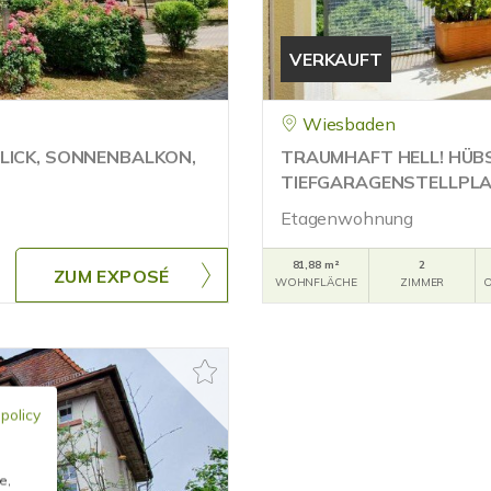
VERKAUFT
Wiesbaden
LICK, SONNENBALKON,
TRAUMHAFT HELL! HÜB
TIEFGARAGENSTELLPL
Etagenwohnung
81,88 m²
2
ZUM EXPOSÉ
WOHNFLÄCHE
ZIMMER
O
 policy
e,