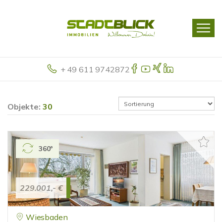
+ 49 611 9742872
Objekte:
30
360°
229.001,- €
Wiesbaden