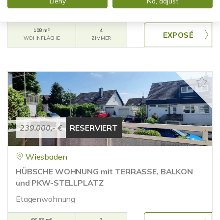
Deny
No, adjust
Etagenwohnung
108 m²
4
WOHNFLÄCHE
ZIMMER
239.000,- €
RESERVIERT
Wiesbaden
HÜBSCHE WOHNUNG mit TERRASSE, BALKON
und PKW-STELLPLATZ
Etagenwohnung
66,93 m²
2