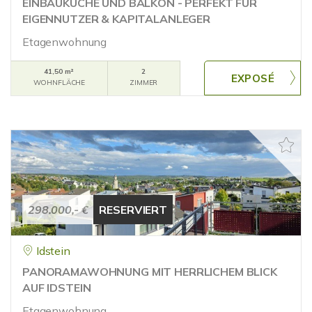
EINBAUKÜCHE UND BALKON - PERFEKT FÜR
EIGENNUTZER & KAPITALANLEGER
Etagenwohnung
41,50 m²
2
WOHNFLÄCHE
ZIMMER
298.000,- €
RESERVIERT
Idstein
PANORAMAWOHNUNG MIT HERRLICHEM BLICK
AUF IDSTEIN
Etagenwohnung