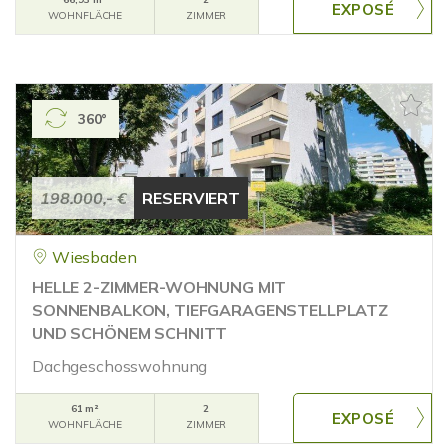
WOHNFLÄCHE
ZIMMER
360°
198.000,- €
RESERVIERT
Wiesbaden
HELLE 2-ZIMMER-WOHNUNG MIT
SONNENBALKON, TIEFGARAGENSTELLPLATZ
UND SCHÖNEM SCHNITT
Dachgeschosswohnung
61 m²
2
WOHNFLÄCHE
ZIMMER