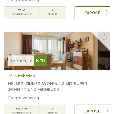
70 m²
3
WOHNFLÄCHE
ZIMMER
NEU
199.000,- €
Wiesbaden
HELLE 2-ZIMMER-WOHNUNG MIT SUPER
SCHNITT UND FERNBLICK
Etagenwohnung
55,77 m²
2
WOHNFLÄCHE
ZIMMER