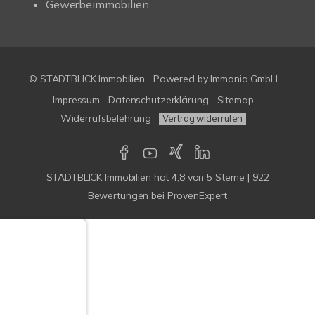
Gewerbeimmobilien
© STADTBLICK Immobilien
Powered by
Immonia GmbH
Impressum
Datenschutzerklärung
Sitemap
Widerrufsbelehrung
Vertrag widerrufen
STADTBLICK Immobilien
hat
4,8
von
5
Sterne
|
922
Bewertungen
bei ProvenExpert
Google-
ertungen
Echtheit
n Bewertungen