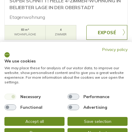
SUPER SCHNITT! HELLE 4-ZIMMER-WOHNUNG IN
BELIEBTER LAGE IN DER OBERSTADT
Etagenwohnung
83 m²
4
WOHNFLÄCHE
ZIMMER
Privacy policy
We use cookies
We may place these for analysis of our visitor data, to improve our
website, show personalised content and to give you a great website
experience. For more information about the cookies we use open the
settings.
VERKAUFT
Necessary
Performance
Frankfurt am Main
Functional
Advertising
PANORAMAWOHNUNG MIT BLICK AUF DEN
OSTPARK - TOLLER SCHNITT UND HERRLICHER
Accept all
Save selection
FERNBLICK