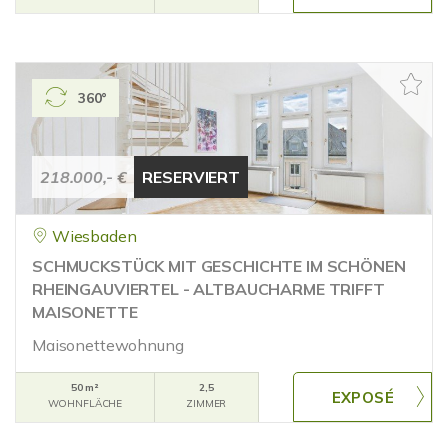
360°
218.000,- €
RESERVIERT
Wiesbaden
SCHMUCKSTÜCK MIT GESCHICHTE IM SCHÖNEN
RHEINGAUVIERTEL - ALTBAUCHARME TRIFFT
MAISONETTE
Maisonettewohnung
50 m²
2,5
WOHNFLÄCHE
ZIMMER