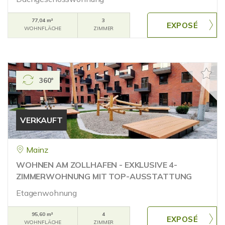
77,04 m²
3
WOHNFLÄCHE
ZIMMER
360°
VERKAUFT
Mainz
WOHNEN AM ZOLLHAFEN - EXKLUSIVE 4-
ZIMMERWOHNUNG MIT TOP-AUSSTATTUNG
Etagenwohnung
95,60 m²
4
WOHNFLÄCHE
ZIMMER