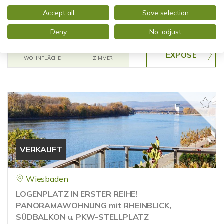
PANORAMA PUR! TOP GEPFLEGTE Wohnung mit
SONNENBALKON und TIEFGARAGE
Accept all
Save selection
Etagenwohnung
Deny
No, adjust
69,81 m²
2
WOHNFLÄCHE
ZIMMER
VERKAUFT
Wiesbaden
LOGENPLATZ IN ERSTER REIHE!
PANORAMAWOHNUNG mit RHEINBLICK,
SÜDBALKON u. PKW-STELLPLATZ