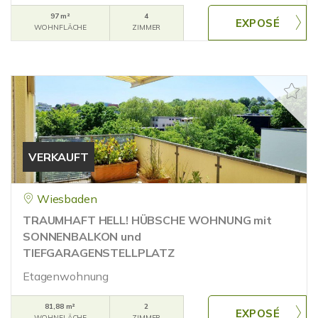
97 m²
4
WOHNFLÄCHE
ZIMMER
VERKAUFT
Wiesbaden
TRAUMHAFT HELL! HÜBSCHE WOHNUNG mit
SONNENBALKON und
TIEFGARAGENSTELLPLATZ
Etagenwohnung
81,88 m²
2
WOHNFLÄCHE
ZIMMER