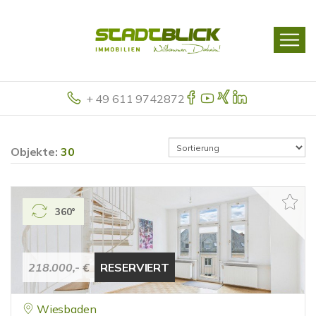
+ 49 611 9742872
Objekte:
30
360°
218.000,- €
RESERVIERT
Wiesbaden