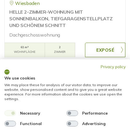
Wiesbaden
HELLE 2-ZIMMER-WOHNUNG MIT
SONNENBALKON, TIEFGARAGENSTELLPLATZ
UND SCHÖNEM SCHNITT
Dachgeschosswohnung
61 m²
2
WOHNFLÄCHE
ZIMMER
Privacy policy
We use cookies
We may place these for analysis of our visitor data, to improve our
website, show personalised content and to give you a great website
experience. For more information about the cookies we use open the
settings.
255.000,- €
RESERVIERT
Necessary
Performance
Wiesbaden
Functional
Advertising