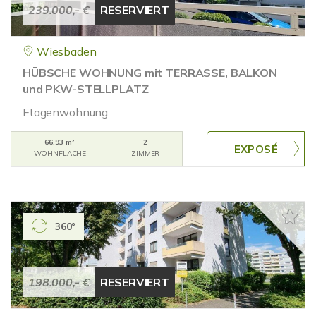
239.000,- €
RESERVIERT
Wiesbaden
HÜBSCHE WOHNUNG mit TERRASSE, BALKON
und PKW-STELLPLATZ
Etagenwohnung
66,93 m²
2
WOHNFLÄCHE
ZIMMER
360°
198.000,- €
RESERVIERT