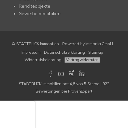
Renditeobjekte
Gewerbeimmobilien
© STADTBLICK Immobilien
Powered by
Immonia GmbH
Impressum
Datenschutzerklärung
Sitemap
Widerrufsbelehrung
Vertrag widerrufen
STADTBLICK Immobilien
hat
4,8
von
5
Sterne
|
922
Bewertungen
bei ProvenExpert
Google-
ertungen
Echtheit