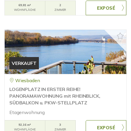
69,81 m²
2
WOHNFLÄCHE
ZIMMER
VERKAUFT
Wiesbaden
LOGENPLATZ IN ERSTER REIHE!
PANORAMAWOHNUNG mit RHEINBLICK,
SÜDBALKON u. PKW-STELLPLATZ
Etagenwohnung
92,16 m²
3
WOHNFLÄCHE
ZIMMER