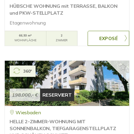
HÜBSCHE WOHNUNG mit TERRASSE, BALKON
und PKW-STELLPLATZ
Etagenwohnung
66,93 m²
2
WOHNFLÄCHE
ZIMMER
360°
198.000,- €
RESERVIERT
Wiesbaden
HELLE 2-ZIMMER-WOHNUNG MIT
SONNENBALKON, TIEFGARAGENSTELLPLATZ