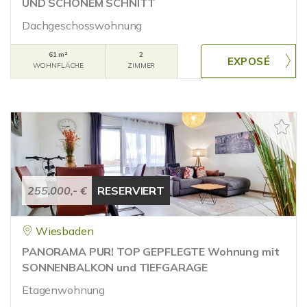
UND SCHÖNEM SCHNITT
Dachgeschosswohnung
61 m²
2
WOHNFLÄCHE
ZIMMER
255.000,- €
RESERVIERT
Wiesbaden
PANORAMA PUR! TOP GEPFLEGTE Wohnung mit
SONNENBALKON und TIEFGARAGE
Etagenwohnung