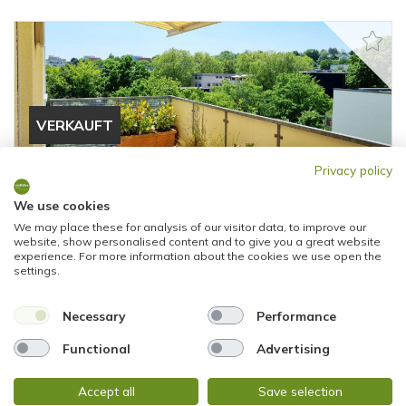
VERKAUFT
Privacy policy
Wiesbaden
TRAUMHAFT HELL! HÜBSCHE WOHNUNG mit
We use cookies
SONNENBALKON und
We may place these for analysis of our visitor data, to improve our
website, show personalised content and to give you a great website
TIEFGARAGENSTELLPLATZ
experience. For more information about the cookies we use open the
settings.
Etagenwohnung
Necessary
Performance
81,88 m²
2
WOHNFLÄCHE
ZIMMER
Functional
Advertising
Accept all
Save selection