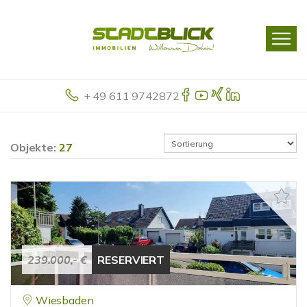
+ 49 611 9742872
Objekte:
27
239.000,- €
RESERVIERT
Wiesbaden