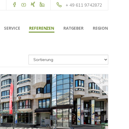
+ 49 611 9742872
SERVICE
REFERENZEN
RATGEBER
REGION