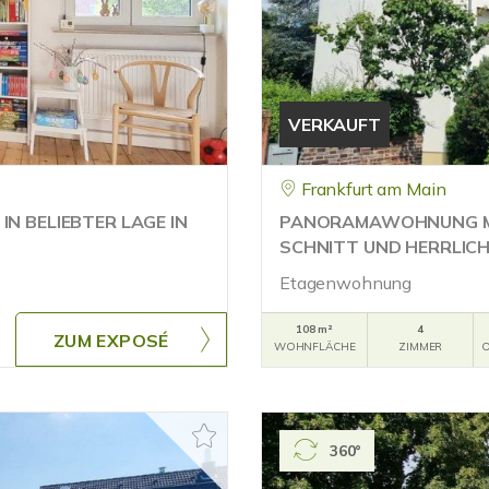
VERKAUFT
Frankfurt am Main
N BELIEBTER LAGE IN
PANORAMAWOHNUNG MIT
SCHNITT UND HERRLICH
Etagenwohnung
108 m²
4
ZUM EXPOSÉ
WOHNFLÄCHE
ZIMMER
O
360°