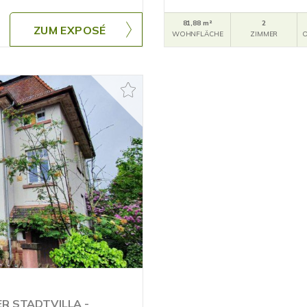
81,88 m²
2
ZUM EXPOSÉ
WOHNFLÄCHE
ZIMMER
O
R STADTVILLA -