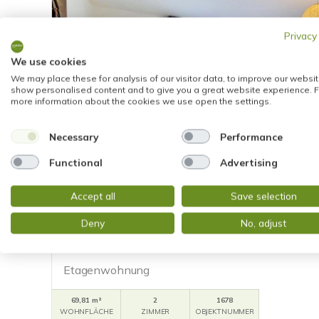
Privacy
We use cookies
We may place these for analysis of our visitor data, to improve our websit
show personalised content and to give you a great website experience. F
more information about the cookies we use open the settings.
Necessary
Performance
Functional
Advertising
255.000,- €
RESERVIERT
Accept all
Save selection
Wiesbaden
Deny
No, adjust
PANORAMA PUR! TOP GEPFLEGTE Wohnung 
TIEFGARAGE
Etagenwohnung
69,81 m²
2
1678
WOHNFLÄCHE
ZIMMER
OBJEKTNUMMER