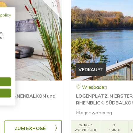
 policy
e,
or
VERKAUFT
Wiesbaden
mit SONNENBALKON und
LOGENPLATZ IN ERSTE
RHEINBLICK, SÜDBALKO
Etagenwohnung
92,16 m²
3
ZUM EXPOSÉ
WOHNFLÄCHE
ZIMMER
O