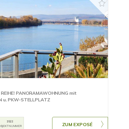
R REIHE! PANORAMAWOHNUNG mit
N u. PKW-STELLPLATZ
1522
ZUM EXPOSÉ
BJEKTNUMMER