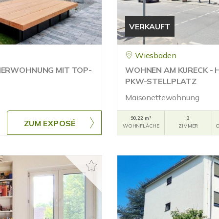
VERKAUFT
Wiesbaden
MMERWOHNUNG MIT TOP-
WOHNEN AM KURECK - 
PKW-STELLPLATZ
Maisonettewohnung
90,22 m²
3
ZUM EXPOSÉ
WOHNFLÄCHE
ZIMMER
O