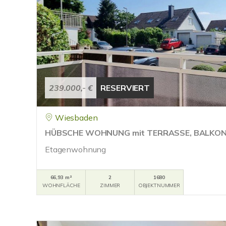
239.000,- €
RESERVIERT
Wiesbaden
HÜBSCHE WOHNUNG mit TERRASSE, BALKON
Etagenwohnung
66,93 m²
2
1680
WOHNFLÄCHE
ZIMMER
OBJEKTNUMMER