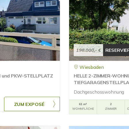
198.000,- €
RESERVIE
Wiesbaden
 und PKW-STELLPLATZ
HELLE 2-ZIMMER-WOHN
TIEFGARAGENSTELLPLA
Dachgeschosswohnung
ZUM EXPOSÉ
61 m²
2
WOHNFLÄCHE
ZIMMER
O