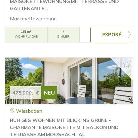
MAISONETTEWOHNUNG MIT TERRASSE UND
GARTENANTEIL
Maisonettewohnung
156 m²
4
WOHNFLÄCHE
ZIMMER
NEU
475.000,- €
Wiesbaden
RUHIGES WOHNEN MIT BLICK INS GRÜNE -
CHARMANTE MAISONETTE MIT BALKON UND
TERRASSE AM MOOSBACHTAL