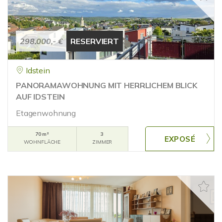
298.000,- €
RESERVIERT
Idstein
PANORAMAWOHNUNG MIT HERRLICHEM BLICK
AUF IDSTEIN
Etagenwohnung
70 m²
3
WOHNFLÄCHE
ZIMMER