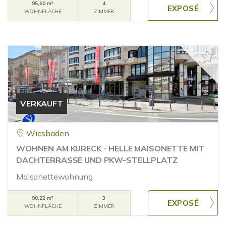
95,60 m²
4
WOHNFLÄCHE
ZIMMER
VERKAUFT
Wiesbaden
WOHNEN AM KURECK - HELLE MAISONETTE MIT
DACHTERRASSE UND PKW-STELLPLATZ
Maisonettewohnung
90,22 m²
3
WOHNFLÄCHE
ZIMMER