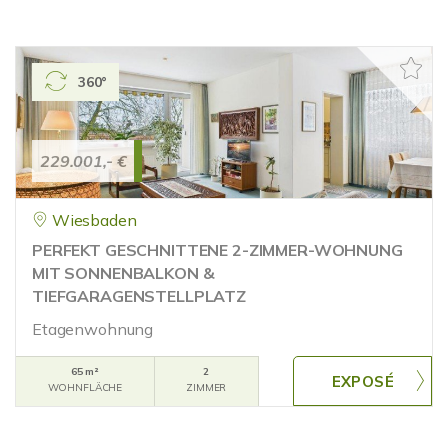
360°
229.001,- €
Wiesbaden
PERFEKT GESCHNITTENE 2-ZIMMER-WOHNUNG
MIT SONNENBALKON &
TIEFGARAGENSTELLPLATZ
Etagenwohnung
65 m²
2
WOHNFLÄCHE
ZIMMER