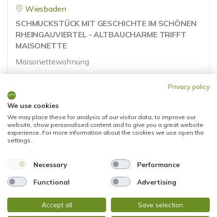
Wiesbaden
SCHMUCKSTÜCK MIT GESCHICHTE IM SCHÖNEN
RHEINGAUVIERTEL - ALTBAUCHARME TRIFFT
MAISONETTE
Maisonettewohnung
50 m²
2,5
Privacy policy
WOHNFLÄCHE
ZIMMER
We use cookies
We may place these for analysis of our visitor data, to improve our
website, show personalised content and to give you a great website
experience. For more information about the cookies we use open the
settings.
Necessary
Performance
NEU
278.000,- €
Functional
Advertising
Accept all
Save selection
Wiesbaden