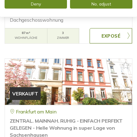
FERNBLICK INKLUSIVE! HELLE WOHNUNG IN
Deny
No, adjust
BELIEBTER LAGE
Dachgeschosswohnung
87 m²
3
WOHNFLÄCHE
ZIMMER
VERKAUFT
Frankfurt am Main
ZENTRAL. MAINNAH. RUHIG - EINFACH PERFEKT
GELEGEN - Helle Wohnung in super Lage von
Sachsenhausen