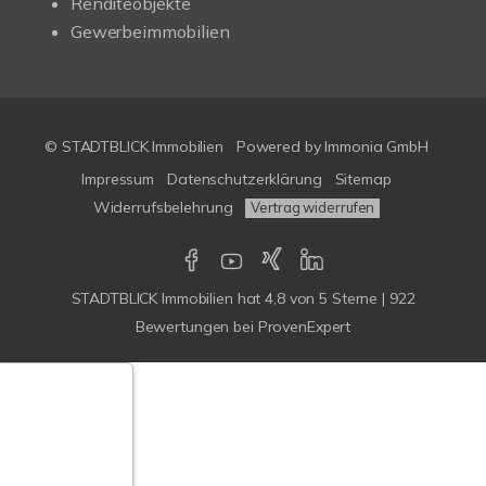
Renditeobjekte
Gewerbeimmobilien
© STADTBLICK Immobilien
Powered by
Immonia GmbH
Impressum
Datenschutzerklärung
Sitemap
Widerrufsbelehrung
Vertrag widerrufen
STADTBLICK Immobilien
hat
4,8
von
5
Sterne
|
922
Bewertungen
bei ProvenExpert
Google-
ertungen
Echtheit
n Bewertungen