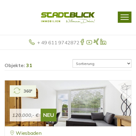
+ 49 611 9742872
Objekte:
31
360°
NEU
120.000,- €
Wiesbaden