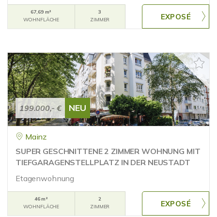
67,69 m²
3
WOHNFLÄCHE
ZIMMER
NEU
199.000,- €
Mainz
SUPER GESCHNITTENE 2 ZIMMER WOHNUNG MIT
TIEFGARAGENSTELLPLATZ IN DER NEUSTADT
Etagenwohnung
46 m²
2
WOHNFLÄCHE
ZIMMER