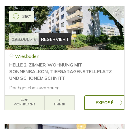
360°
198.000,- €
RESERVIERT
Wiesbaden
HELLE 2-ZIMMER-WOHNUNG MIT
SONNENBALKON, TIEFGARAGENSTELLPLATZ
UND SCHÖNEM SCHNITT
Dachgeschosswohnung
61 m²
2
WOHNFLÄCHE
ZIMMER