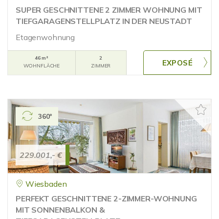
SUPER GESCHNITTENE 2 ZIMMER WOHNUNG MIT
TIEFGARAGENSTELLPLATZ IN DER NEUSTADT
Etagenwohnung
46 m²
2
WOHNFLÄCHE
ZIMMER
360°
229.001,- €
Wiesbaden
PERFEKT GESCHNITTENE 2-ZIMMER-WOHNUNG
MIT SONNENBALKON &