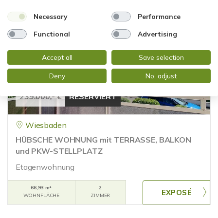
WOHNFLÄCHE
ZIMMER
Necessary
Performance
Functional
Advertising
Accept all
Save selection
Deny
No, adjust
239.000,- €
RESERVIERT
Wiesbaden
HÜBSCHE WOHNUNG mit TERRASSE, BALKON
und PKW-STELLPLATZ
Etagenwohnung
66,93 m²
2
WOHNFLÄCHE
ZIMMER