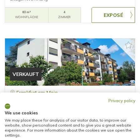
83 m²
4
WOHNFLÄCHE
ZIMMER
VERKAUFT
Frankfurt am Main
Privacy policy
PANORAMAWOHNUNG MIT BLICK AUF DEN
OSTPARK - TOLLER SCHNITT UND HERRLICHER
We use cookies
FERNBLICK
We may place these for analysis of our visitor data, to improve our
website, show personalised content and to give you a great website
Etagenwohnung
experience. For more information about the cookies we use open the
settings.
108 m²
4