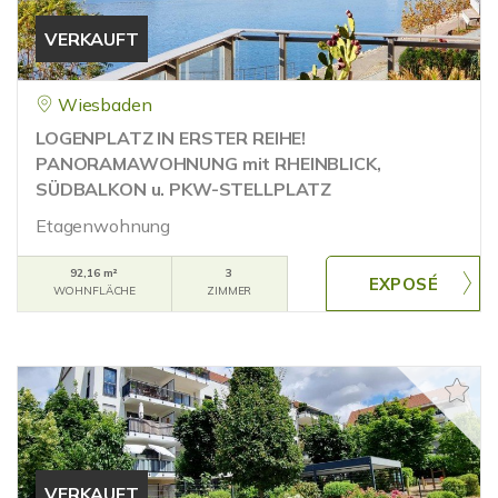
VERKAUFT
Wiesbaden
LOGENPLATZ IN ERSTER REIHE!
PANORAMAWOHNUNG mit RHEINBLICK,
SÜDBALKON u. PKW-STELLPLATZ
Etagenwohnung
92,16 m²
3
WOHNFLÄCHE
ZIMMER
VERKAUFT