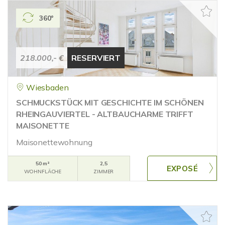
360°
218.000,- €
RESERVIERT
Wiesbaden
SCHMUCKSTÜCK MIT GESCHICHTE IM SCHÖNEN
RHEINGAUVIERTEL - ALTBAUCHARME TRIFFT
MAISONETTE
Maisonettewohnung
50 m²
2,5
WOHNFLÄCHE
ZIMMER