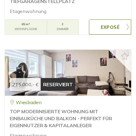
TIEFGARAGENSTELLPLATZ
Etagenwohnung
65 m²
2
WOHNFLÄCHE
ZIMMER
215.000,- €
RESERVIERT
Wiesbaden
TOP MODERNISIERTE WOHNUNG MIT
EINBAUKÜCHE UND BALKON - PERFEKT FÜR
EIGENNUTZER & KAPITALANLEGER
Etagenwohnung