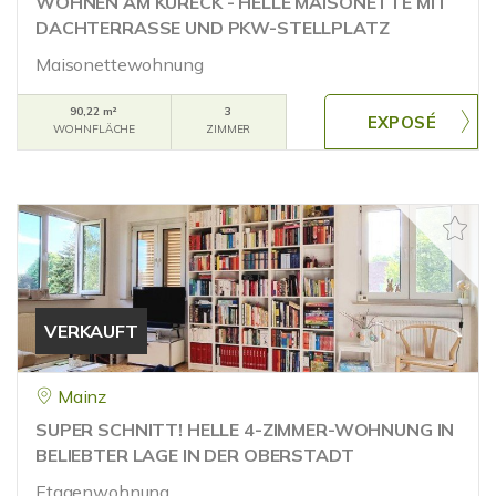
WOHNEN AM KURECK - HELLE MAISONETTE MIT
DACHTERRASSE UND PKW-STELLPLATZ
Maisonettewohnung
90,22 m²
3
WOHNFLÄCHE
ZIMMER
VERKAUFT
Mainz
SUPER SCHNITT! HELLE 4-ZIMMER-WOHNUNG IN
BELIEBTER LAGE IN DER OBERSTADT
Etagenwohnung