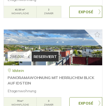
41,50 m²
2
WOHNFLÄCHE
ZIMMER
298.000,- €
RESERVIERT
Idstein
PANORAMAWOHNUNG MIT HERRLICHEM BLICK
AUF IDSTEIN
Etagenwohnung
70 m²
3
WOHNFLÄCHE
ZIMMER