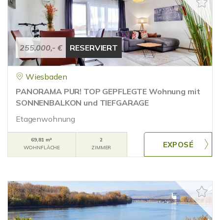
255.000,- €
RESERVIERT
Wiesbaden
PANORAMA PUR! TOP GEPFLEGTE Wohnung mit
SONNENBALKON und TIEFGARAGE
Etagenwohnung
69,81 m²
2
WOHNFLÄCHE
ZIMMER