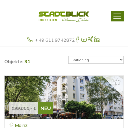
+ 49 611 9742872
Objekte:
31
NEU
199.000,- €
Mainz