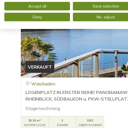
Accept all
Save selection
Deny
No, adjust
VERKAUFT
Wiesbaden
LOGENPLATZ IN ERSTER REIHE! PANORAMA
RHEINBLICK, SÜDBALKON u. PKW-STELLPLAT
Etagenwohnung
92,16 m²
3
1522
WOHNFLÄCHE
ZIMMER
OBJEKTNUMMER