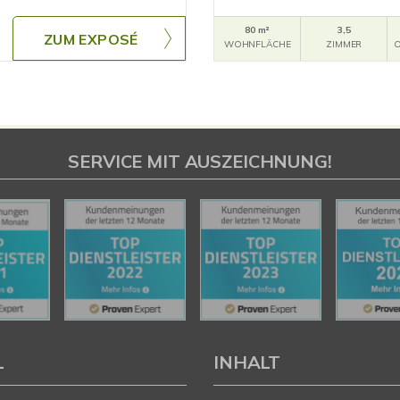
80 m²
3,5
ZUM EXPOSÉ
WOHNFLÄCHE
ZIMMER
O
SERVICE MIT AUSZEICHNUNG!
L
INHALT