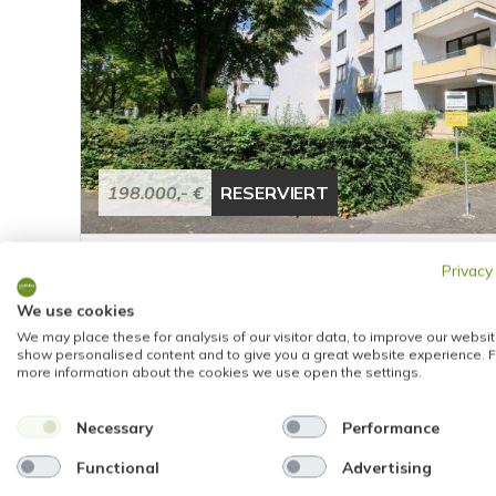
198.000,- €
RESERVIERT
Wiesbaden
Privacy
HELLE 2-ZIMMER-WOHNUNG MIT SONNENBAL
We use cookies
TIEFGARAGENSTELLPLATZ UND SCHÖNEM S
We may place these for analysis of our visitor data, to improve our websit
Dachgeschosswohnung
show personalised content and to give you a great website experience. F
more information about the cookies we use open the settings.
61 m²
2
1695
WOHNFLÄCHE
ZIMMER
OBJEKTNUMMER
Necessary
Performance
Functional
Advertising