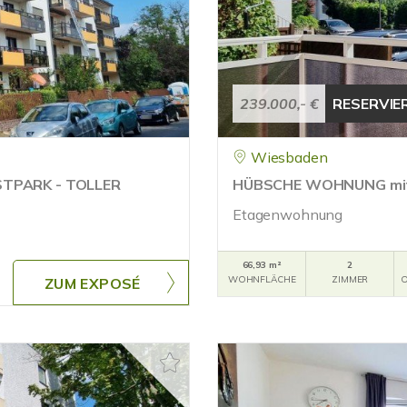
239.000,- €
RESERVIE
Wiesbaden
TPARK - TOLLER
HÜBSCHE WOHNUNG mit
Etagenwohnung
66,93 m²
2
WOHNFLÄCHE
ZIMMER
O
ZUM EXPOSÉ