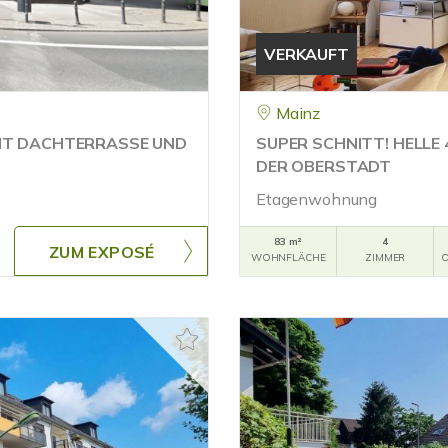
VERKAUFT
Mainz
MIT DACHTERRASSE UND
SUPER SCHNITT! HELLE
DER OBERSTADT
Etagenwohnung
83 m²
4
ZUM EXPOSÉ
WOHNFLÄCHE
ZIMMER
O