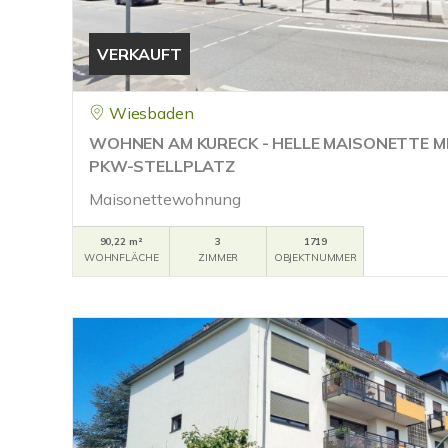
VERKAUFT
Wiesbaden
WOHNEN AM KURECK - HELLE MAISONETTE 
PKW-STELLPLATZ
Maisonettewohnung
90,22 m²
3
1719
WOHNFLÄCHE
ZIMMER
OBJEKTNUMMER