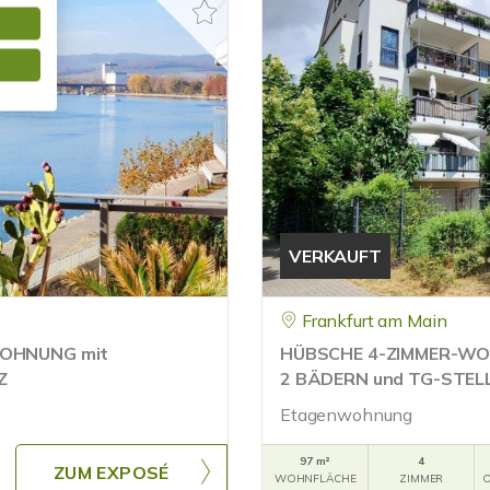
VERKAUFT
Frankfurt am Main
WOHNUNG mit
HÜBSCHE 4-ZIMMER-WO
Z
2 BÄDERN und TG-STEL
Etagenwohnung
97 m²
4
ZUM EXPOSÉ
WOHNFLÄCHE
ZIMMER
O