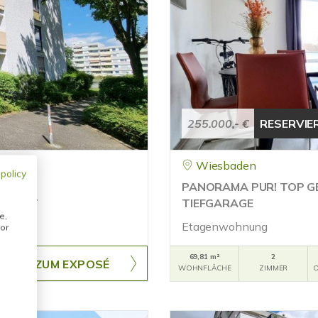
255.000,- €
RESERVIE
Wiesbaden
 policy
KON,
PANORAMA PUR! TOP G
CHNITT
TIEFGARAGE
e,
Etagenwohnung
or
69,81 m²
2
ZUM EXPOSÉ
WOHNFLÄCHE
ZIMMER
O