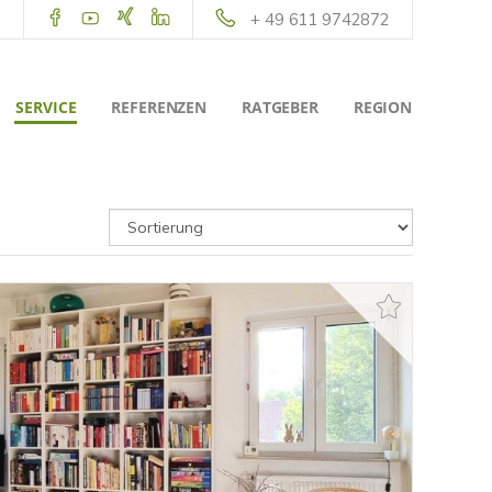
+ 49 611 9742872
SERVICE
REFERENZEN
RATGEBER
REGION