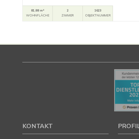
81,88 m²
2
1623
WOHNFLÄCHE
ZIMMER
OBJEKTNUMMER
KONTAKT
PROFI