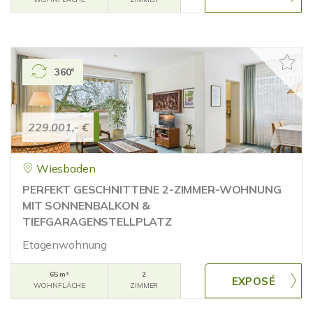
360°
229.001,- €
Wiesbaden
PERFEKT GESCHNITTENE 2-ZIMMER-WOHNUNG
MIT SONNENBALKON &
TIEFGARAGENSTELLPLATZ
Etagenwohnung
65 m²
2
WOHNFLÄCHE
ZIMMER