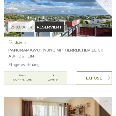
298.000,- €
RESERVIERT
Idstein
PANORAMAWOHNUNG MIT HERRLICHEM BLICK
AUF IDSTEIN
Etagenwohnung
70 m²
3
WOHNFLÄCHE
ZIMMER