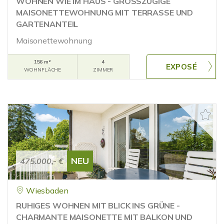
WOHNEN WIE IM HAUS - GROSSZÜGIGE
MAISONETTEWOHNUNG MIT TERRASSE UND
GARTENANTEIL
Maisonettewohnung
156 m²
4
WOHNFLÄCHE
ZIMMER
NEU
475.000,- €
Wiesbaden
RUHIGES WOHNEN MIT BLICK INS GRÜNE -
CHARMANTE MAISONETTE MIT BALKON UND