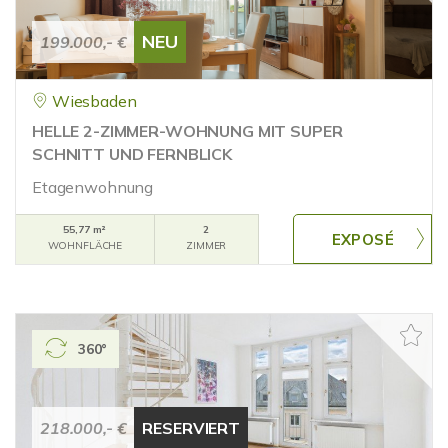
NEU
199.000,- €
Wiesbaden
HELLE 2-ZIMMER-WOHNUNG MIT SUPER
SCHNITT UND FERNBLICK
Etagenwohnung
55,77 m²
2
WOHNFLÄCHE
ZIMMER
360°
218.000,- €
RESERVIERT