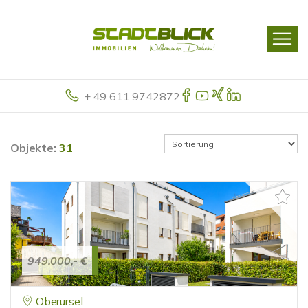
+ 49 611 9742872
Objekte:
31
949.000,- €
Oberursel