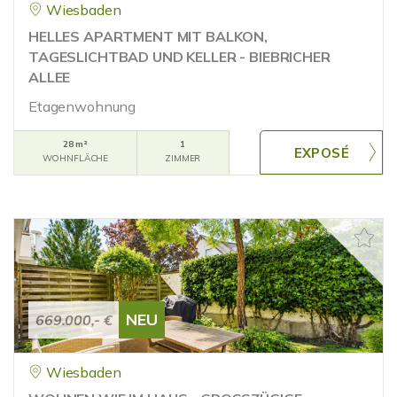
Wiesbaden
HELLES APARTMENT MIT BALKON,
TAGESLICHTBAD UND KELLER - BIEBRICHER
ALLEE
Etagenwohnung
28 m²
1
WOHNFLÄCHE
ZIMMER
NEU
669.000,- €
Wiesbaden