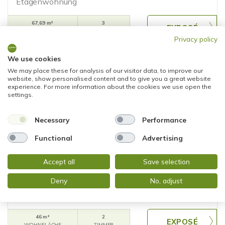
Etagenwohnung
67,69 m²
3
WOHNFLÄCHE
ZIMMER
Privacy policy
We use cookies
We may place these for analysis of our visitor data, to improve our
website, show personalised content and to give you a great website
experience. For more information about the cookies we use open the
settings.
Necessary
Performance
NEU
199.000,- €
Functional
Advertising
Mainz
Accept all
Save selection
SUPER GESCHNITTENE 2 ZIMMER WOHNUNG MIT
TIEFGARAGENSTELLPLATZ IN DER NEUSTADT
Deny
No, adjust
Etagenwohnung
46 m²
2
WOHNFLÄCHE
ZIMMER