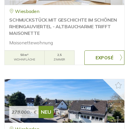
Wiesbaden
SCHMUCKSTÜCK MIT GESCHICHTE IM SCHÖNEN
RHEINGAUVIERTEL - ALTBAUCHARME TRIFFT
MAISONETTE
Maisonettewohnung
50 m²
2,5
WOHNFLÄCHE
ZIMMER
NEU
278.000,- €