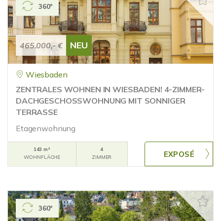
360°
NEU
465.000,- €
Wiesbaden
ZENTRALES WOHNEN IN WIESBADEN! 4-ZIMMER-
DACHGESCHOSSWOHNUNG MIT SONNIGER
TERRASSE
Etagenwohnung
143 m²
4
WOHNFLÄCHE
ZIMMER
360°