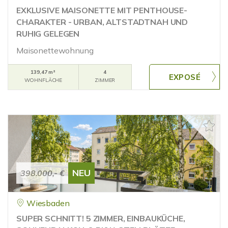
EXKLUSIVE MAISONETTE MIT PENTHOUSE-
CHARAKTER - URBAN, ALTSTADTNAH UND
RUHIG GELEGEN
Maisonettewohnung
139,47 m²
4
WOHNFLÄCHE
ZIMMER
NEU
398.000,- €
Wiesbaden
SUPER SCHNITT! 5 ZIMMER, EINBAUKÜCHE,