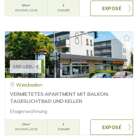
59 m²
3
WOHNFLÄCHE
ZIMMER
100.000,- €
Wiesbaden
VERMIETETES APARTMENT MIT BALKON,
TAGESLICHTBAD UND KELLER
Etagenwohnung
29 m²
1
WOHNFLÄCHE
ZIMMER