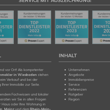
SERVICE MIT AUSZEICHNUNG!
L
INHALT
nd vor Ort! Als kompetenter
Unternehmen
nmakler in Wiesbaden
stehen
Angebote
beim Verkauf und bei der
Immobilienpreise
Ihrer Immobilie zur Seite.
Service
Referenzen
sendem Fachwissen und lokaler
Ratgeber
beraten wir Sie in allen Fragen
Region
r Haus oder Ihre Wohnung in
n, Mainz
und dem
Rhein-Main-