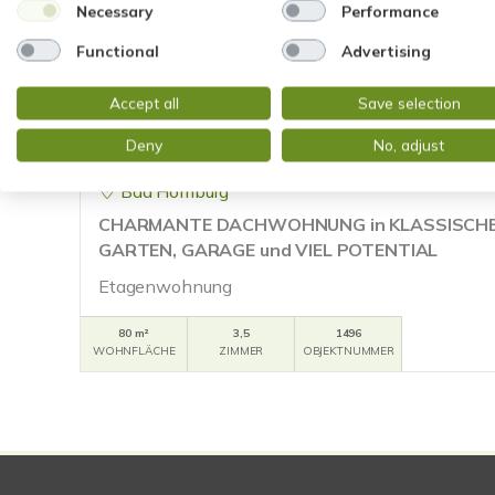
Necessary
Performance
Functional
Advertising
Accept all
Save selection
VERKAUFT
Deny
No, adjust
Bad Homburg
CHARMANTE DACHWOHNUNG in KLASSISCHE
GARTEN, GARAGE und VIEL POTENTIAL
Etagenwohnung
80 m²
3,5
1496
WOHNFLÄCHE
ZIMMER
OBJEKTNUMMER