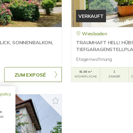
VERKAUFT
Wiesbaden
LICK, SONNENBALKON,
TRAUMHAFT HELL! HÜB
TIEFGARAGENSTELLPL
Etagenwohnung
81,88 m²
2
ZUM EXPOSÉ
WOHNFLÄCHE
ZIMMER
O
 policy
e,
or