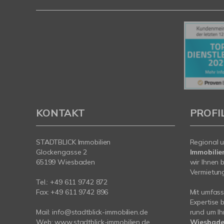
KONTAKT
PROFI
STADTBLICK Immobilien
Regional u
Glockengasse 2
Immobilie
65199 Wiesbaden
wir Ihnen 
Vermietung 
Tel.:
+49 611 9742 872
Fax: +49 611 9742 896
Mit umfas
Expertise 
Mail:
info@stadtblick-immobilien.de
rund um Ih
Web:
www.stadtblick-immobilien.de
Wiesbade