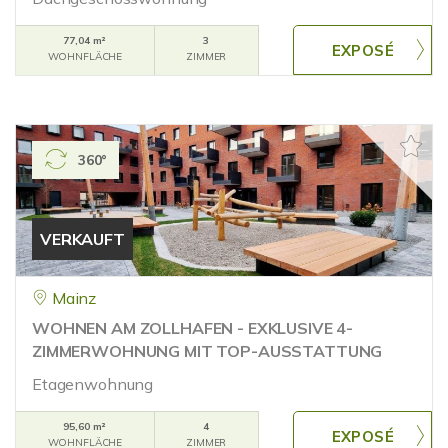
77,04 m²
3
WOHNFLÄCHE
ZIMMER
360°
VERKAUFT
Mainz
WOHNEN AM ZOLLHAFEN - EXKLUSIVE 4-
ZIMMERWOHNUNG MIT TOP-AUSSTATTUNG
Etagenwohnung
95,60 m²
4
WOHNFLÄCHE
ZIMMER