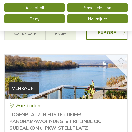
PANORAMA PUR! TOP GEPFLEGTE Wohnung mit
SONNENBALKON und TIEFGARAGE
Accept all
Save selection
Etagenwohnung
Deny
No, adjust
69,81 m²
2
WOHNFLÄCHE
ZIMMER
VERKAUFT
Wiesbaden
LOGENPLATZ IN ERSTER REIHE!
PANORAMAWOHNUNG mit RHEINBLICK,
SÜDBALKON u. PKW-STELLPLATZ