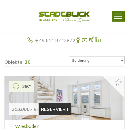
+ 49 611 9742872
Objekte:
30
360°
218.000,- €
RESERVIERT
Wiesbaden