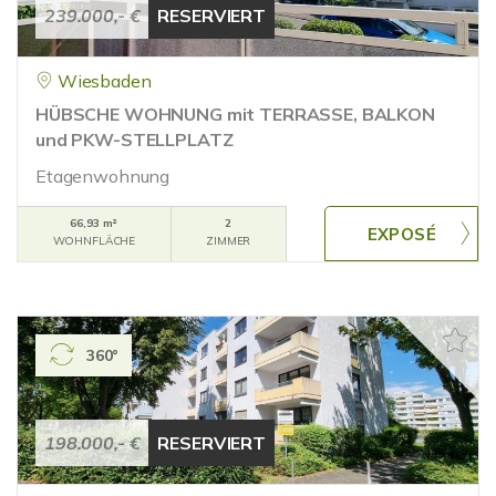
239.000,- €
RESERVIERT
Wiesbaden
HÜBSCHE WOHNUNG mit TERRASSE, BALKON
und PKW-STELLPLATZ
Etagenwohnung
66,93 m²
2
WOHNFLÄCHE
ZIMMER
360°
198.000,- €
RESERVIERT