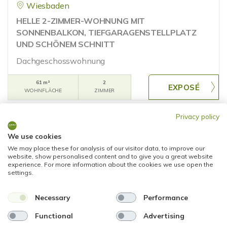
Wiesbaden
HELLE 2-ZIMMER-WOHNUNG MIT
SONNENBALKON, TIEFGARAGENSTELLPLATZ
UND SCHÖNEM SCHNITT
Dachgeschosswohnung
61 m²
2
WOHNFLÄCHE
ZIMMER
Privacy policy
We use cookies
We may place these for analysis of our visitor data, to improve our
website, show personalised content and to give you a great website
experience. For more information about the cookies we use open the
settings.
255.000,- €
RESERVIERT
Necessary
Performance
Wiesbaden
Functional
Advertising