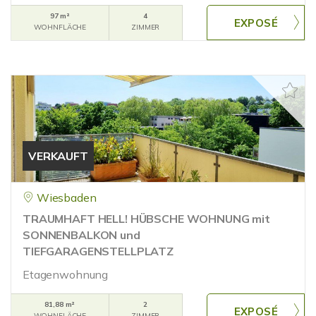
97 m²
4
WOHNFLÄCHE
ZIMMER
VERKAUFT
Wiesbaden
TRAUMHAFT HELL! HÜBSCHE WOHNUNG mit
SONNENBALKON und
TIEFGARAGENSTELLPLATZ
Etagenwohnung
81,88 m²
2
WOHNFLÄCHE
ZIMMER