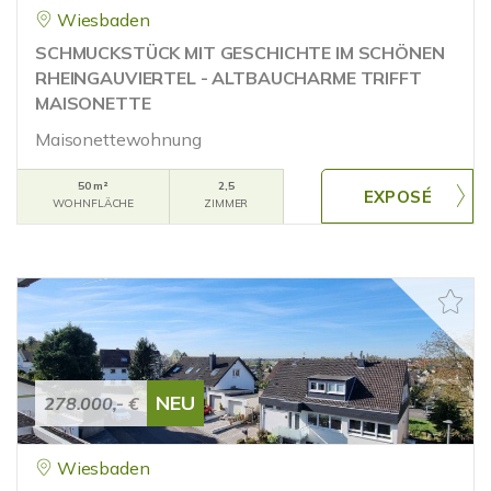
Wiesbaden
SCHMUCKSTÜCK MIT GESCHICHTE IM SCHÖNEN
RHEINGAUVIERTEL - ALTBAUCHARME TRIFFT
MAISONETTE
Maisonettewohnung
50 m²
2,5
WOHNFLÄCHE
ZIMMER
NEU
278.000,- €
Wiesbaden