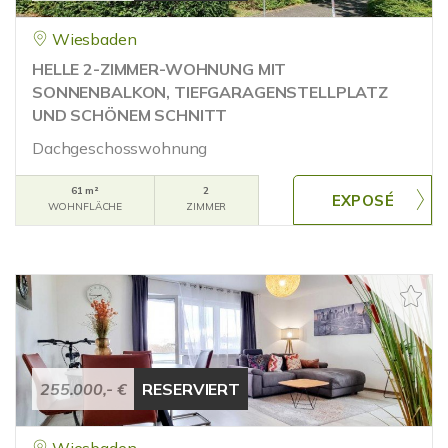
Wiesbaden
HELLE 2-ZIMMER-WOHNUNG MIT
SONNENBALKON, TIEFGARAGENSTELLPLATZ
UND SCHÖNEM SCHNITT
Dachgeschosswohnung
61 m²
2
WOHNFLÄCHE
ZIMMER
255.000,- €
RESERVIERT