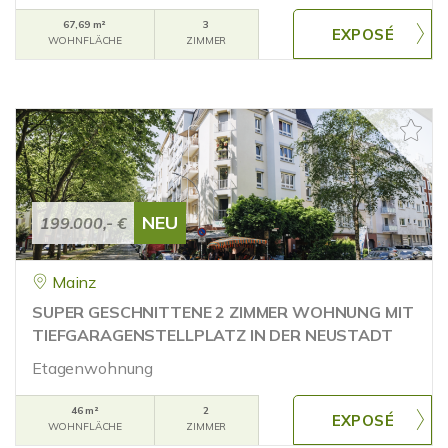
67,69 m²
3
WOHNFLÄCHE
ZIMMER
NEU
199.000,- €
Mainz
SUPER GESCHNITTENE 2 ZIMMER WOHNUNG MIT
TIEFGARAGENSTELLPLATZ IN DER NEUSTADT
Etagenwohnung
46 m²
2
WOHNFLÄCHE
ZIMMER