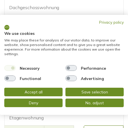
Dachgeschosswohnung
77,04 m²
3
Privacy policy
WOHNFLÄCHE
ZIMMER
We use cookies
We may place these for analysis of our visitor data, to improve our
website, show personalised content and to give you a great website
experience. For more information about the cookies we use open the
360°
settings.
Necessary
Performance
VERKAUFT
Functional
Advertising
Accept all
Save selection
Mainz
WOHNEN AM ZOLLHAFEN - EXKLUSIVE 4-
Deny
No, adjust
ZIMMERWOHNUNG MIT TOP-AUSSTATTUNG
Etagenwohnung