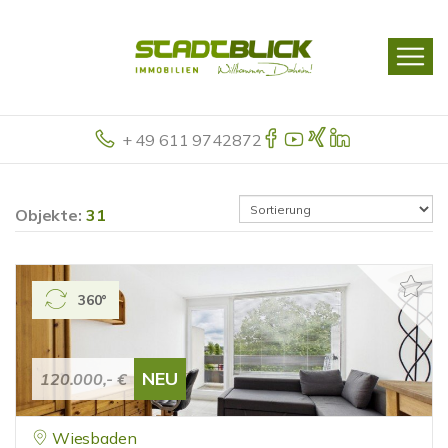
+ 49 611 9742872
Objekte:
31
360°
NEU
120.000,- €
Wiesbaden