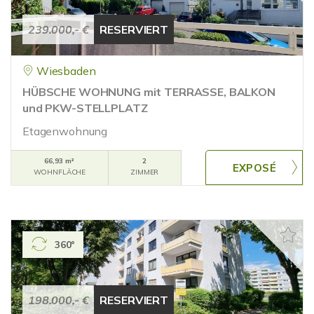
239.000,- €
RESERVIERT
Wiesbaden
HÜBSCHE WOHNUNG mit TERRASSE, BALKON
und PKW-STELLPLATZ
Etagenwohnung
66,93 m²
2
WOHNFLÄCHE
ZIMMER
360°
198.000,- €
RESERVIERT