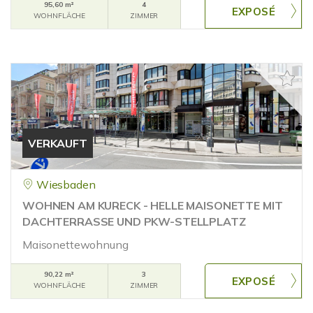
95,60 m²
4
WOHNFLÄCHE
ZIMMER
VERKAUFT
Wiesbaden
WOHNEN AM KURECK - HELLE MAISONETTE MIT
DACHTERRASSE UND PKW-STELLPLATZ
Maisonettewohnung
90,22 m²
3
WOHNFLÄCHE
ZIMMER