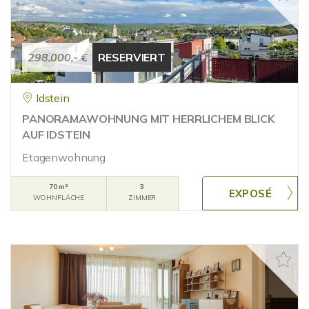
298.000,- €
RESERVIERT
Idstein
PANORAMAWOHNUNG MIT HERRLICHEM BLICK
AUF IDSTEIN
Etagenwohnung
70 m²
3
WOHNFLÄCHE
ZIMMER