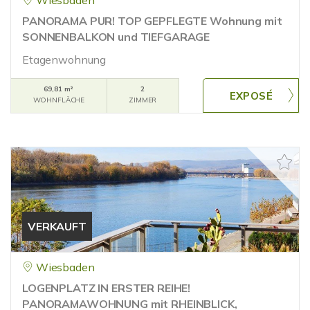
Wiesbaden
PANORAMA PUR! TOP GEPFLEGTE Wohnung mit
SONNENBALKON und TIEFGARAGE
Etagenwohnung
69,81 m²
2
WOHNFLÄCHE
ZIMMER
VERKAUFT
Wiesbaden
LOGENPLATZ IN ERSTER REIHE!
PANORAMAWOHNUNG mit RHEINBLICK,