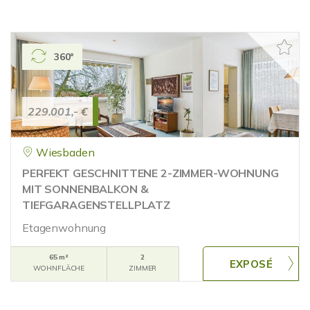
360°
229.001,- €
Wiesbaden
PERFEKT GESCHNITTENE 2-ZIMMER-WOHNUNG
MIT SONNENBALKON &
TIEFGARAGENSTELLPLATZ
Etagenwohnung
65 m²
2
WOHNFLÄCHE
ZIMMER