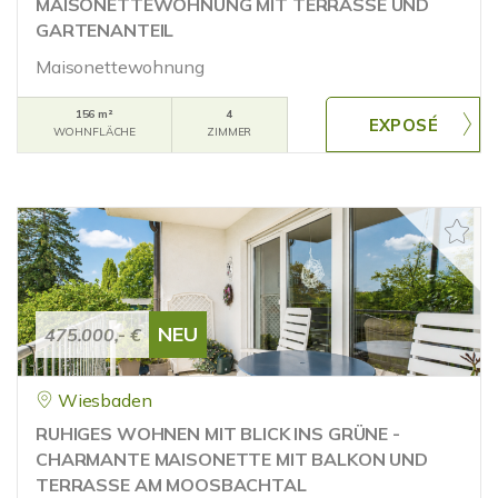
MAISONETTEWOHNUNG MIT TERRASSE UND
GARTENANTEIL
Maisonettewohnung
156 m²
4
WOHNFLÄCHE
ZIMMER
NEU
475.000,- €
Wiesbaden
RUHIGES WOHNEN MIT BLICK INS GRÜNE -
CHARMANTE MAISONETTE MIT BALKON UND
TERRASSE AM MOOSBACHTAL