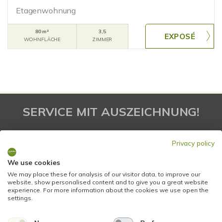
Etagenwohnung
80 m²
3,5
WOHNFLÄCHE
ZIMMER
SERVICE MIT AUSZEICHNUNG!
Privacy policy
We use cookies
We may place these for analysis of our visitor data, to improve our
website, show personalised content and to give you a great website
experience. For more information about the cookies we use open the
settings.
KONTAKT