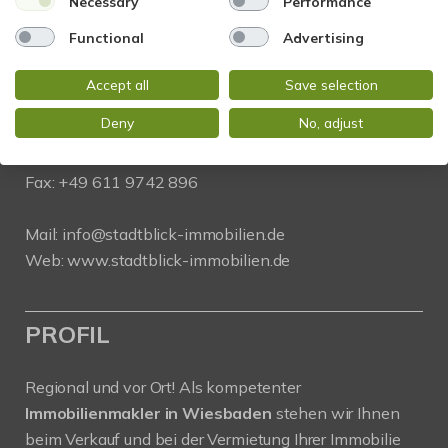
Necessary
Performance
Functional
Advertising
STADTBLICK Immobilien
Glockengasse 2
Accept all
Save selection
65199 Wiesbaden
Deny
No, adjust
Tel.:
+49 611 9742 872
Fax: +49 611 9742 896
Mail:
info@stadtblick-immobilien.de
Web:
www.stadtblick-immobilien.de
PROFIL
Regional und vor Ort! Als kompetenter
Immobilienmakler in Wiesbaden
stehen wir Ihnen
beim Verkauf und bei der Vermietung Ihrer Immobilie