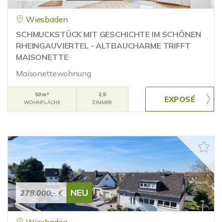
Wiesbaden
SCHMUCKSTÜCK MIT GESCHICHTE IM SCHÖNEN
RHEINGAUVIERTEL - ALTBAUCHARME TRIFFT
MAISONETTE
Maisonettewohnung
50 m²
2,5
WOHNFLÄCHE
ZIMMER
NEU
278.000,- €