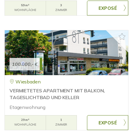
59 m²
3
WOHNFLÄCHE
ZIMMER
100.000,- €
Wiesbaden
VERMIETETES APARTMENT MIT BALKON,
TAGESLICHTBAD UND KELLER
Etagenwohnung
29 m²
1
WOHNFLÄCHE
ZIMMER