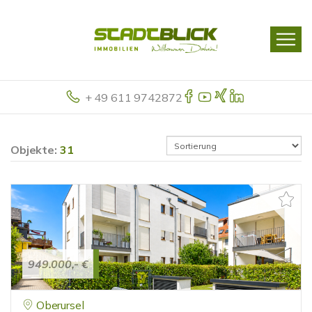
+ 49 611 9742872
Objekte:
31
949.000,- €
Oberursel