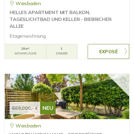
Wiesbaden
HELLES APARTMENT MIT BALKON,
TAGESLICHTBAD UND KELLER - BIEBRICHER
ALLEE
Etagenwohnung
28 m²
1
WOHNFLÄCHE
ZIMMER
NEU
669.000,- €
Wiesbaden