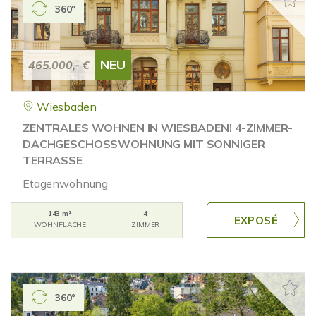
360°
NEU
465.000,- €
Wiesbaden
ZENTRALES WOHNEN IN WIESBADEN! 4-ZIMMER-
DACHGESCHOSSWOHNUNG MIT SONNIGER
TERRASSE
Etagenwohnung
143 m²
4
WOHNFLÄCHE
ZIMMER
360°