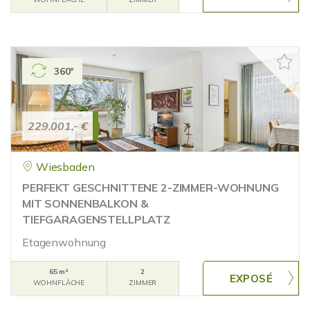
360°
229.001,- €
Wiesbaden
PERFEKT GESCHNITTENE 2-ZIMMER-WOHNUNG
MIT SONNENBALKON &
TIEFGARAGENSTELLPLATZ
Etagenwohnung
65 m²
2
WOHNFLÄCHE
ZIMMER