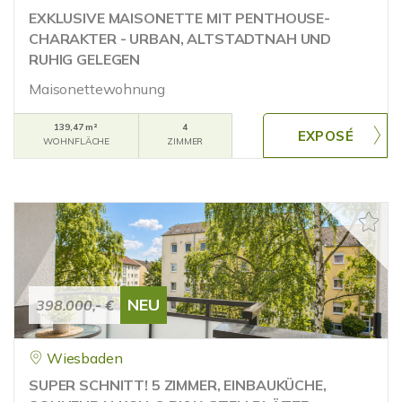
EXKLUSIVE MAISONETTE MIT PENTHOUSE-
CHARAKTER - URBAN, ALTSTADTNAH UND
RUHIG GELEGEN
Maisonettewohnung
139,47 m²
4
WOHNFLÄCHE
ZIMMER
NEU
398.000,- €
Wiesbaden
SUPER SCHNITT! 5 ZIMMER, EINBAUKÜCHE,