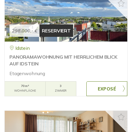
298.000,- €
RESERVIERT
Idstein
PANORAMAWOHNUNG MIT HERRLICHEM BLICK
AUF IDSTEIN
Etagenwohnung
70 m²
3
WOHNFLÄCHE
ZIMMER