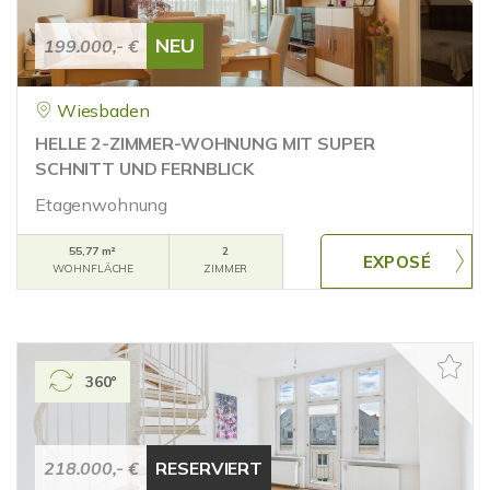
NEU
199.000,- €
Wiesbaden
HELLE 2-ZIMMER-WOHNUNG MIT SUPER
SCHNITT UND FERNBLICK
Etagenwohnung
55,77 m²
2
WOHNFLÄCHE
ZIMMER
360°
218.000,- €
RESERVIERT