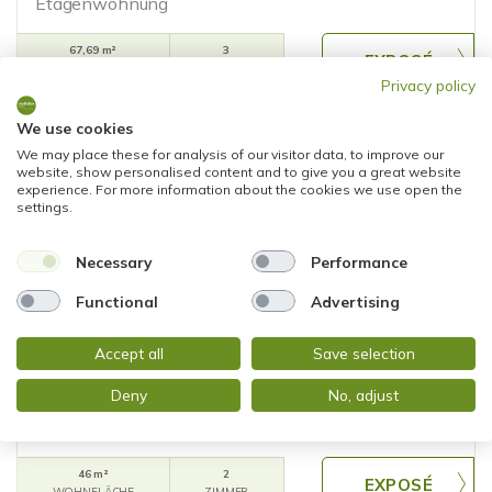
Etagenwohnung
67,69 m²
3
WOHNFLÄCHE
ZIMMER
Privacy policy
We use cookies
We may place these for analysis of our visitor data, to improve our
website, show personalised content and to give you a great website
experience. For more information about the cookies we use open the
settings.
Necessary
Performance
NEU
199.000,- €
Functional
Advertising
Mainz
Accept all
Save selection
SUPER GESCHNITTENE 2 ZIMMER WOHNUNG MIT
TIEFGARAGENSTELLPLATZ IN DER NEUSTADT
Deny
No, adjust
Etagenwohnung
46 m²
2
WOHNFLÄCHE
ZIMMER