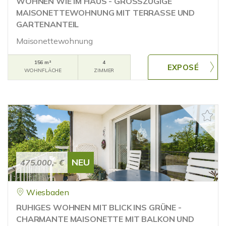
WOHNEN WIE IM HAUS - GROSSZÜGIGE
MAISONETTEWOHNUNG MIT TERRASSE UND
GARTENANTEIL
Maisonettewohnung
156 m²
4
WOHNFLÄCHE
ZIMMER
NEU
475.000,- €
Wiesbaden
RUHIGES WOHNEN MIT BLICK INS GRÜNE -
CHARMANTE MAISONETTE MIT BALKON UND