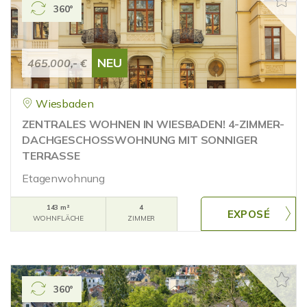
360°
NEU
465.000,- €
Wiesbaden
ZENTRALES WOHNEN IN WIESBADEN! 4-ZIMMER-
DACHGESCHOSSWOHNUNG MIT SONNIGER
TERRASSE
Etagenwohnung
143 m²
4
WOHNFLÄCHE
ZIMMER
360°