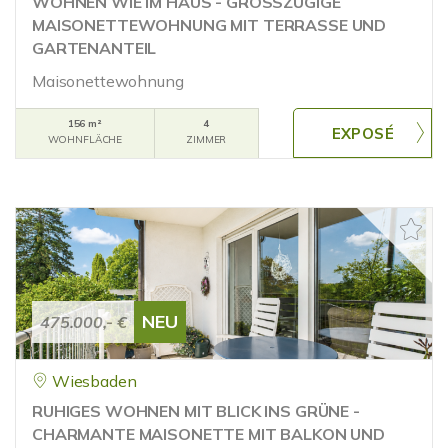
WOHNEN WIE IM HAUS - GROSSZÜGIGE
MAISONETTEWOHNUNG MIT TERRASSE UND
GARTENANTEIL
Maisonettewohnung
156 m²
4
WOHNFLÄCHE
ZIMMER
NEU
475.000,- €
Wiesbaden
RUHIGES WOHNEN MIT BLICK INS GRÜNE -
CHARMANTE MAISONETTE MIT BALKON UND