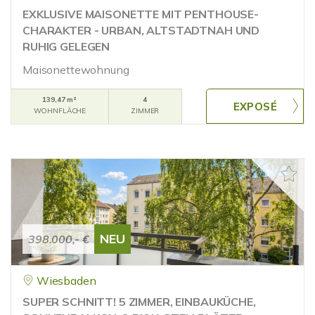
EXKLUSIVE MAISONETTE MIT PENTHOUSE-
CHARAKTER - URBAN, ALTSTADTNAH UND
RUHIG GELEGEN
Maisonettewohnung
139,47 m²
4
WOHNFLÄCHE
ZIMMER
NEU
398.000,- €
Wiesbaden
SUPER SCHNITT! 5 ZIMMER, EINBAUKÜCHE,