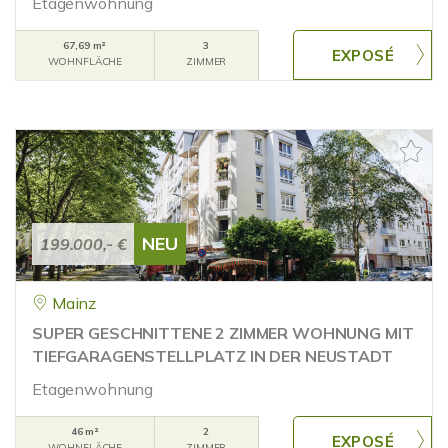
Etagenwohnung
67,69 m²
3
WOHNFLÄCHE
ZIMMER
NEU
199.000,- €
Mainz
SUPER GESCHNITTENE 2 ZIMMER WOHNUNG MIT
TIEFGARAGENSTELLPLATZ IN DER NEUSTADT
Etagenwohnung
46 m²
2
WOHNFLÄCHE
ZIMMER