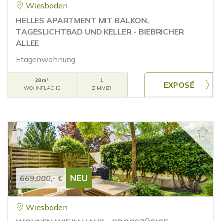
Wiesbaden
HELLES APARTMENT MIT BALKON,
TAGESLICHTBAD UND KELLER - BIEBRICHER
ALLEE
Etagenwohnung
28 m²
1
WOHNFLÄCHE
ZIMMER
NEU
669.000,- €
Wiesbaden