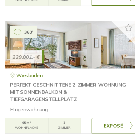
360°
229.001,- €
Wiesbaden
PERFEKT GESCHNITTENE 2-ZIMMER-WOHNUNG
MIT SONNENBALKON &
TIEFGARAGENSTELLPLATZ
Etagenwohnung
65 m²
2
WOHNFLÄCHE
ZIMMER