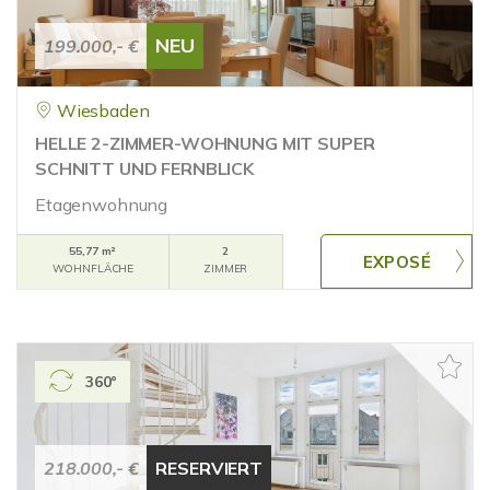
NEU
199.000,- €
Wiesbaden
HELLE 2-ZIMMER-WOHNUNG MIT SUPER
SCHNITT UND FERNBLICK
Etagenwohnung
55,77 m²
2
WOHNFLÄCHE
ZIMMER
360°
218.000,- €
RESERVIERT