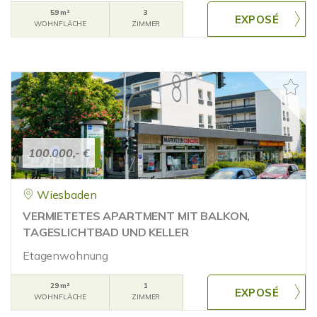
59 m²
3
WOHNFLÄCHE
ZIMMER
100.000,- €
Wiesbaden
VERMIETETES APARTMENT MIT BALKON,
TAGESLICHTBAD UND KELLER
Etagenwohnung
29 m²
1
WOHNFLÄCHE
ZIMMER