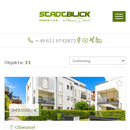
+ 49 611 9742872
Objekte:
31
949.000,- €
Oberursel