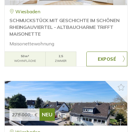
Wiesbaden
SCHMUCKSTÜCK MIT GESCHICHTE IM SCHÖNEN
RHEINGAUVIERTEL - ALTBAUCHARME TRIFFT
MAISONETTE
Maisonettewohnung
50 m²
2,5
WOHNFLÄCHE
ZIMMER
NEU
278.000,- €