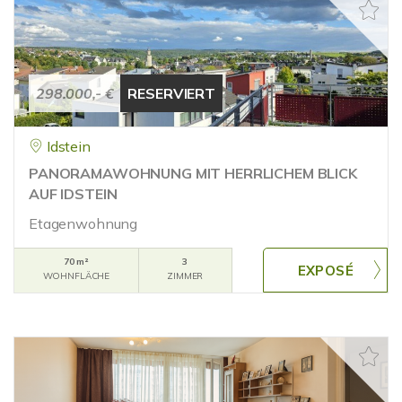
298.000,- €
RESERVIERT
Idstein
PANORAMAWOHNUNG MIT HERRLICHEM BLICK
AUF IDSTEIN
Etagenwohnung
70 m²
3
WOHNFLÄCHE
ZIMMER