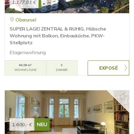
1.177,01 €
Oberursel
SUPER LAGE! ZENTRAL & RUHIG. Hübsche
Wohnung mit Balkon, Einbauküche, PKW-
Stellplatz
Etagenwohnung
84,08 m²
3
WOHNFLÄCHE
ZIMMER
NEU
1.600,- €