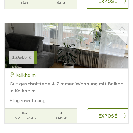
FLÄCHE
RÄUME
1.050,- €
Kelkheim
Gut geschnittene 4-Zimmer-Wohnung mit Balkon
in Kelkheim
Etagenwohnung
0 m²
4
WOHNFLÄCHE
ZIMMER