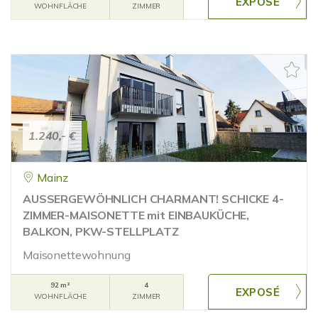
WOHNFLÄCHE
ZIMMER
1.240,- €
Mainz
AUSSERGEWÖHNLICH CHARMANT! SCHICKE 4-
ZIMMER-MAISONETTE mit EINBAUKÜCHE,
BALKON, PKW-STELLPLATZ
Maisonettewohnung
92 m²
4
WOHNFLÄCHE
ZIMMER