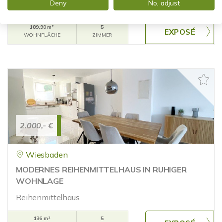
Deny
No, adjust
Maisonettewohnung
189,90 m²
5
WOHNFLÄCHE
ZIMMER
2.000,- €
Wiesbaden
MODERNES REIHENMITTELHAUS IN RUHIGER
WOHNLAGE
Reihenmittelhaus
136 m²
5