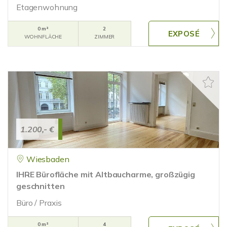
Etagenwohnung
0 m²
2
WOHNFLÄCHE
ZIMMER
1.200,- €
Wiesbaden
IHRE Bürofläche mit Altbaucharme, großzügig
geschnitten
Büro / Praxis
0 m²
4