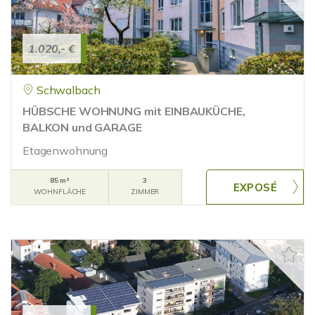
1.020,- €
Schwalbach
HÜBSCHE WOHNUNG mit EINBAUKÜCHE,
BALKON und GARAGE
Etagenwohnung
85 m²
3
WOHNFLÄCHE
ZIMMER