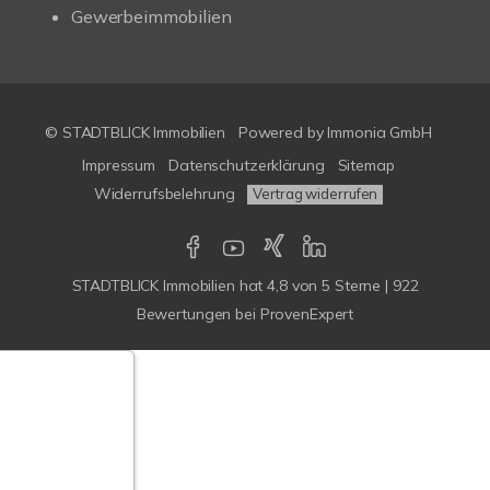
Gewerbeimmobilien
© STADTBLICK Immobilien
Powered by
Immonia GmbH
Impressum
Datenschutzerklärung
Sitemap
Widerrufsbelehrung
Vertrag widerrufen
STADTBLICK Immobilien
hat
4,8
von
5
Sterne
|
922
Bewertungen
bei ProvenExpert
Google-
ertungen
Echtheit
n Bewertungen