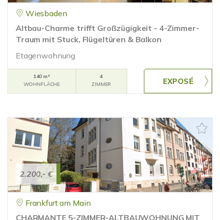
Wiesbaden
Altbau-Charme trifft Großzügigkeit - 4-Zimmer-
Traum mit Stuck, Flügeltüren & Balkon
Etagenwohnung
140 m²
4
WOHNFLÄCHE
ZIMMER
2.200,- €
Frankfurt am Main
CHARMANTE 5-ZIMMER-ALTBAUWOHNUNG MIT