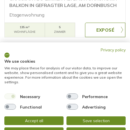
BALKON IN GEFRAGTER LAGE, AM DORNBUSCH
Etagenwohnung
135 m²
5
WOHNFLÄCHE
ZIMMER
Privacy policy
We use cookies
We may place these for analysis of our visitor data, to improve our
website, show personalised content and to give you a great website
experience. For more information about the cookies we use open the
settings.
2.550,01 €
Necessary
Performance
Frankfurt am Main
Functional
Advertising
SCHICKE 5-ZIMMER-MAISONETTE MIT VIEL
PLATZ! 2 BALKONE - EINBAUKÜCHE - FERNBLICK
Accept all
Save selection
(Am Dornbusch)