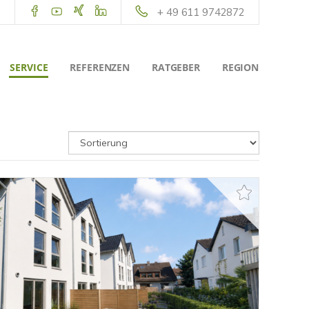
+ 49 611 9742872
SERVICE
REFERENZEN
RATGEBER
REGION