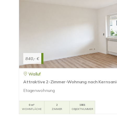
840,- €
Walluf
Attraktive 2-Zimmer-Wohnung nach Kernsanie
Etagenwohnung
0 m²
2
1801
WOHNFLÄCHE
ZIMMER
OBJEKTNUMMER