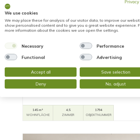
Privacy
We use cookies
We may place these for analysis of our visitor data, to improve our websit
show personalised content and to give you a great website experience. F
more information about the cookies we use open the settings.
Necessary
Performance
2.050,01 €
Functional
Advertising
Accept all
Save selection
Mainz
EINFAMILIENHAUS MIT DACHTERRASSE, EIN
Deny
No, adjust
Einfamilienhaus
145 m²
4,5
1794
WOHNFLÄCHE
ZIMMER
OBJEKTNUMMER