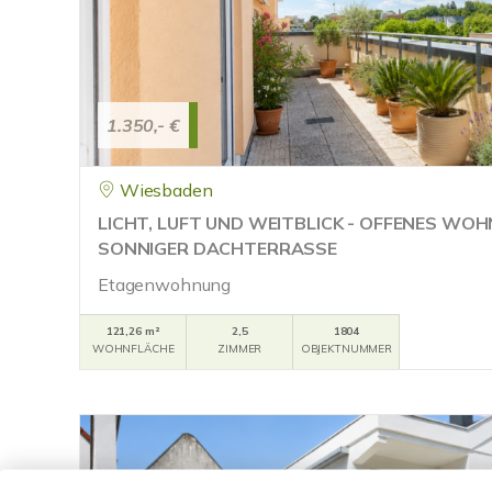
1.350,- €
Wiesbaden
LICHT, LUFT UND WEITBLICK - OFFENES WO
SONNIGER DACHTERRASSE
Etagenwohnung
121,26 m²
2,5
1804
WOHNFLÄCHE
ZIMMER
OBJEKTNUMMER