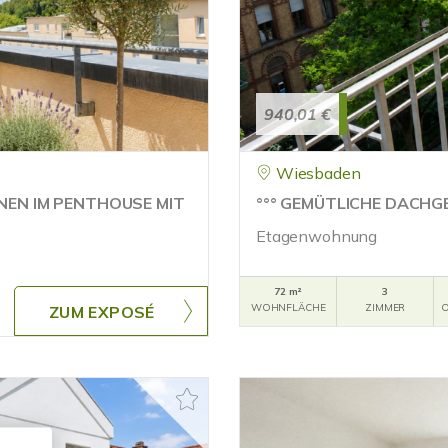
940,01 €
Wiesbaden
HNEN IM PENTHOUSE MIT
°°° GEMÜTLICHE DACH
Etagenwohnung
72 m²
3
WOHNFLÄCHE
ZIMMER
O
ZUM EXPOSÉ