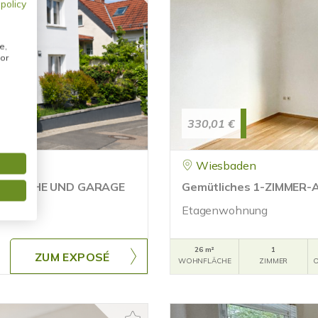
 policy
e,
or
330,01 €
Wiesbaden
BAUKÜCHE UND GARAGE
Gemütliches 1-ZIMMER
Etagenwohnung
26 m²
1
ZUM EXPOSÉ
WOHNFLÄCHE
ZIMMER
O