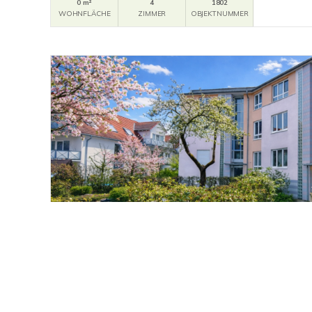
0 m²
4
1802
WOHNFLÄCHE
ZIMMER
OBJEKTNUMMER
1.020,- €
Schwalbach
HÜBSCHE WOHNUNG mit EINBAUKÜCHE, BAL
Etagenwohnung