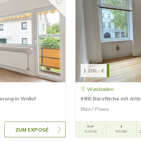
1.200,- €
Wiesbaden
rung in Walluf
IHRE Bürofläche mit Alt
Büro / Praxis
0 m²
4
ZUM EXPOSÉ
FLÄCHE
RÄUME
O