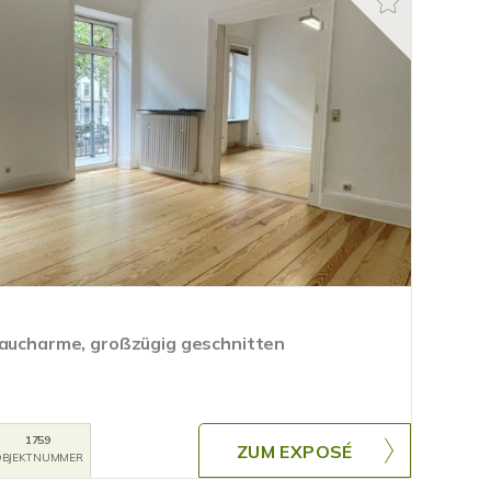
baucharme, großzügig geschnitten
1759
ZUM EXPOSÉ
BJEKTNUMMER