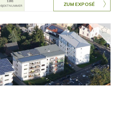
1281
ZUM EXPOSÉ
BJEKTNUMMER
 RUHIG. Hübsche Wohnung mit Balkon,
latz