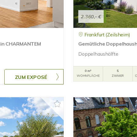
2.360,- €
Frankfurt (Zeilsheim)
 in CHARMANTEM
Gemütliche Doppelhaushä
Doppelhaushälfte
0 m²
5
WOHNFLÄCHE
ZIMMER
O
ZUM EXPOSÉ