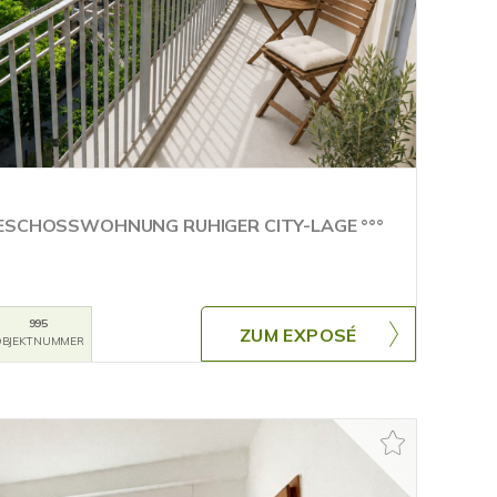
GESCHOSSWOHNUNG RUHIGER CITY-LAGE °°°
995
ZUM EXPOSÉ
BJEKTNUMMER