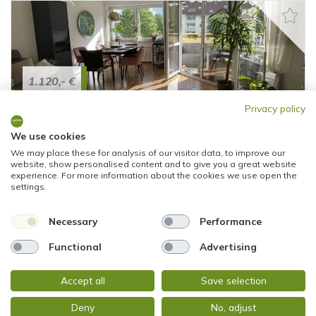
1.120,- €
Privacy policy
Kelkheim
We use cookies
HELLE 4-ZIMMER-WOHNUNG mit TOLLEM
We may place these for analysis of our visitor data, to improve our
SCHNITT
website, show personalised content and to give you a great website
experience. For more information about the cookies we use open the
Etagenwohnung
settings.
95,12 m²
4
Necessary
Performance
WOHNFLÄCHE
ZIMMER
Functional
Advertising
Accept all
Save selection
Deny
No, adjust