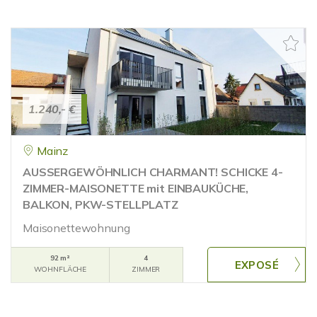
1.240,- €
Mainz
AUSSERGEWÖHNLICH CHARMANT! SCHICKE 4-
ZIMMER-MAISONETTE mit EINBAUKÜCHE,
BALKON, PKW-STELLPLATZ
Maisonettewohnung
92 m²
4
WOHNFLÄCHE
ZIMMER