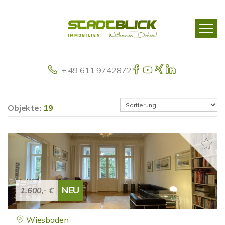
+ 49 611 9742872
Objekte:
19
NEU
1.600,- €
Wiesbaden