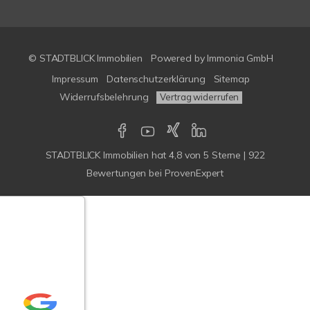
© STADTBLICK Immobilien
Powered by
Immonia GmbH
Impressum
Datenschutzerklärung
Sitemap
Widerrufsbelehrung
Vertrag widerrufen
STADTBLICK Immobilien
hat
4,8
von
5
Sterne
|
922
Bewertungen
bei ProvenExpert
Google-
ertungen
Echtheit
n Bewertungen