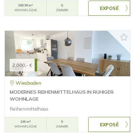
189,90 m²
5
WOHNFLÄCHE
ZIMMER
2.000,- €
Wiesbaden
MODERNES REIHENMITTELHAUS IN RUHIGER
WOHNLAGE
Reihenmittelhaus
136 m²
5
WOHNFLÄCHE
ZIMMER