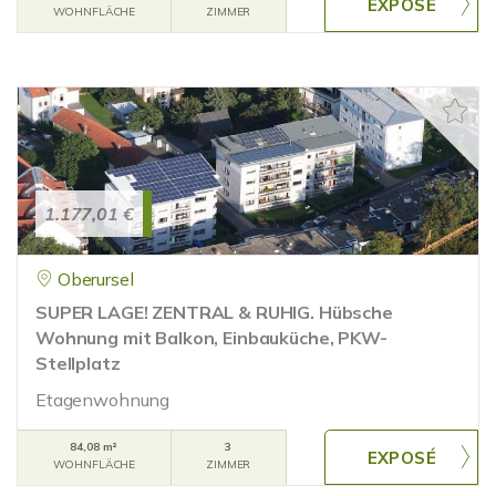
WOHNFLÄCHE
ZIMMER
1.177,01 €
Oberursel
SUPER LAGE! ZENTRAL & RUHIG. Hübsche
Wohnung mit Balkon, Einbauküche, PKW-
Stellplatz
Etagenwohnung
84,08 m²
3
WOHNFLÄCHE
ZIMMER