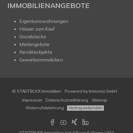
IMMOBILIENANGEBOTE
Eigentumswohnungen
Häuser zum Kauf
Grundstücke
Mietangebote
Renditeobjekte
Gewerbeimmobilien
© STADTBLICK Immobilien
Powered by
Immonia GmbH
Impressum
Datenschutzerklärung
Sitemap
Widerrufsbelehrung
Vertrag widerrufen
STADTBLICK Immobilien
hat
4,8
von
5
Sterne
|
922