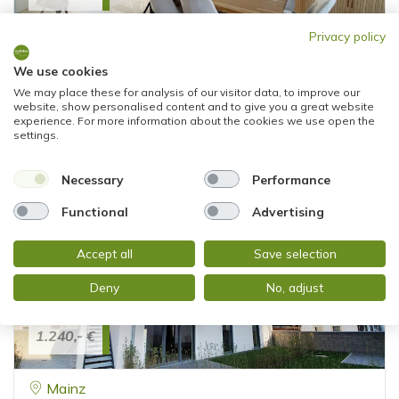
Privacy policy
Wiesbaden
MODERNES REIHENMITTELHAUS IN RUHIGER
We use cookies
WOHNLAGE
We may place these for analysis of our visitor data, to improve our
website, show personalised content and to give you a great website
Reihenmittelhaus
experience. For more information about the cookies we use open the
settings.
136 m²
5
WOHNFLÄCHE
ZIMMER
Necessary
Performance
Functional
Advertising
Accept all
Save selection
Deny
No, adjust
1.240,- €
Mainz