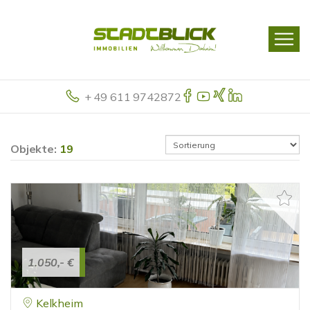
+ 49 611 9742872
Objekte:
19
1.050,- €
Kelkheim