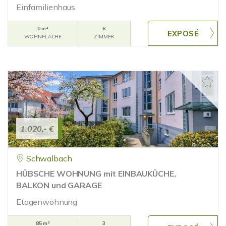
Einfamilienhaus
0 m²
6
WOHNFLÄCHE
ZIMMER
1.020,- €
Schwalbach
HÜBSCHE WOHNUNG mit EINBAUKÜCHE,
BALKON und GARAGE
Etagenwohnung
85 m²
3