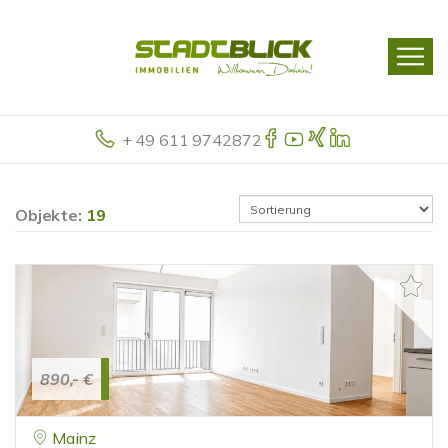
+ 49 611 9742872
Objekte:
19
890,- €
Mainz