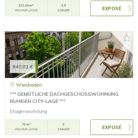
121,26 m²
2,5
WOHNFLÄCHE
ZIMMER
940,01 €
Wiesbaden
°°° GEMÜTLICHE DACHGESCHOSSWOHNUNG
RUHIGER CITY-LAGE °°°
Etagenwohnung
72 m²
3
WOHNFLÄCHE
ZIMMER