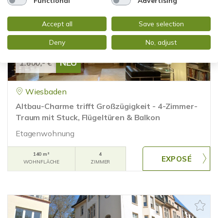
Functional
Advertising
Accept all
Save selection
Deny
No, adjust
NEU
1.600,- €
Wiesbaden
Altbau-Charme trifft Großzügigkeit - 4-Zimmer-
Traum mit Stuck, Flügeltüren & Balkon
Etagenwohnung
140 m²
4
WOHNFLÄCHE
ZIMMER