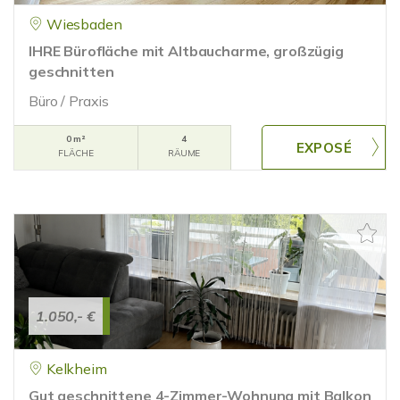
Wiesbaden
IHRE Bürofläche mit Altbaucharme, großzügig
geschnitten
Büro / Praxis
0 m²
4
FLÄCHE
RÄUME
1.050,- €
Kelkheim
Gut geschnittene 4-Zimmer-Wohnung mit Balkon