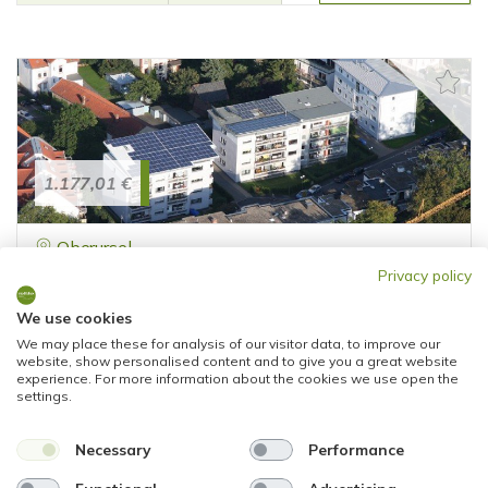
1.177,01 €
Oberursel
Privacy policy
SUPER LAGE! ZENTRAL & RUHIG. Hübsche
Wohnung mit Balkon, Einbauküche, PKW-
We use cookies
Stellplatz
We may place these for analysis of our visitor data, to improve our
website, show personalised content and to give you a great website
Etagenwohnung
experience. For more information about the cookies we use open the
settings.
84,08 m²
3
WOHNFLÄCHE
ZIMMER
Necessary
Performance