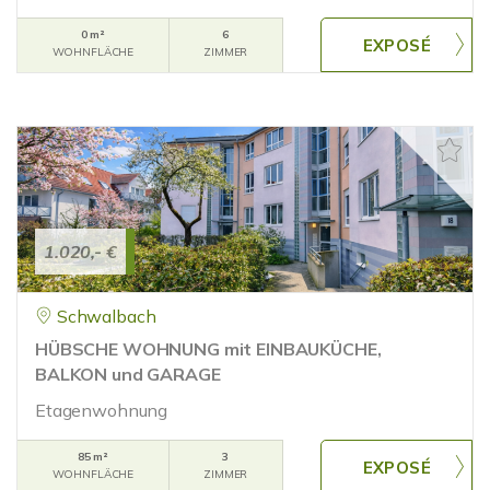
0 m²
6
WOHNFLÄCHE
ZIMMER
1.020,- €
Schwalbach
HÜBSCHE WOHNUNG mit EINBAUKÜCHE,
BALKON und GARAGE
Etagenwohnung
85 m²
3
WOHNFLÄCHE
ZIMMER