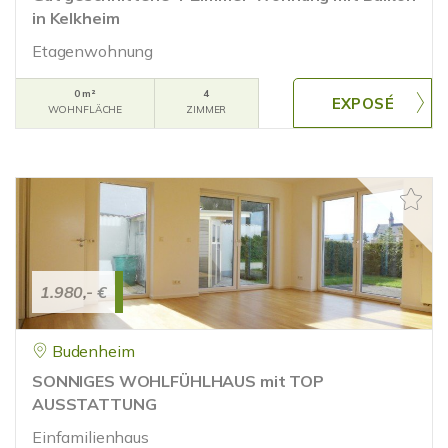
in Kelkheim
Etagenwohnung
0 m²
4
WOHNFLÄCHE
ZIMMER
1.980,- €
Budenheim
SONNIGES WOHLFÜHLHAUS mit TOP
AUSSTATTUNG
Einfamilienhaus