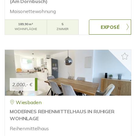
(Am Dornbusch)
Maisonettewohnung
189,90 m²
5
WOHNFLÄCHE
ZIMMER
2.000,- €
Wiesbaden
MODERNES REIHENMITTELHAUS IN RUHIGER
WOHNLAGE
Reihenmittelhaus