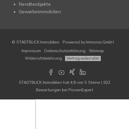
Renditeobjekte
Gewerbeimmobilien
© STADTBLICK Immobilien
Powered by
Immonia GmbH
Impressum
Datenschutzerklärung
Sitemap
Widerrufsbelehrung
Vertrag widerrufen
STADTBLICK Immobilien
hat
4,8
von
5
Sterne
|
922
Bewertungen
bei ProvenExpert
Google-
ertungen
Echtheit
n Bewertungen