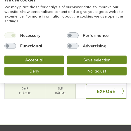
We may place these for analysis of our visitor data, to improve our
website, show personalised content and to give you a great website
experience. For more information about the cookies we use open the
settings.
1.250,- €
Necessary
Performance
Functional
Advertising
Wiesbaden
ATTRAKTIVES LADENLOKAL MIT
Accept all
Save selection
SCHAUFENSTER IN GUT FREQUENTIERTER LAGE
Deny
No, adjust
Büro / Praxis
0 m²
3,5
FLÄCHE
RÄUME