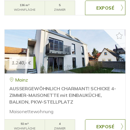
136 m²
5
WOHNFLÄCHE
ZIMMER
1.240,- €
Mainz
AUSSERGEWÖHNLICH CHARMANT! SCHICKE 4-
ZIMMER-MAISONETTE mit EINBAUKÜCHE,
BALKON, PKW-STELLPLATZ
Maisonettewohnung
92 m²
4
WOHNFLÄCHE
ZIMMER