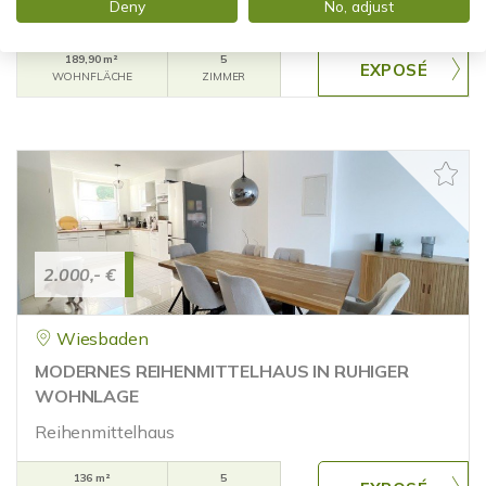
Deny
No, adjust
Maisonettewohnung
189,90 m²
5
WOHNFLÄCHE
ZIMMER
2.000,- €
Wiesbaden
MODERNES REIHENMITTELHAUS IN RUHIGER
WOHNLAGE
Reihenmittelhaus
136 m²
5