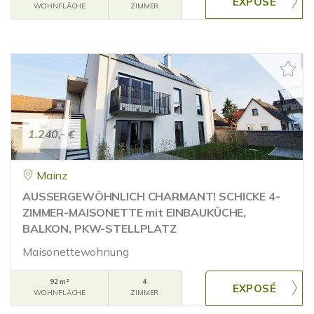
WOHNFLÄCHE
ZIMMER
1.240,- €
Mainz
AUSSERGEWÖHNLICH CHARMANT! SCHICKE 4-
ZIMMER-MAISONETTE mit EINBAUKÜCHE,
BALKON, PKW-STELLPLATZ
Maisonettewohnung
92 m²
4
WOHNFLÄCHE
ZIMMER