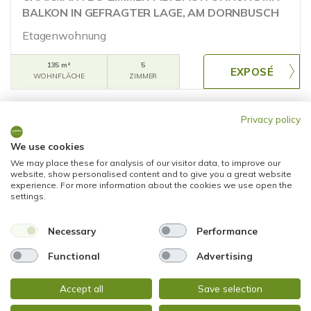
BALKON IN GEFRAGTER LAGE, AM DORNBUSCH
Etagenwohnung
135 m²
5
WOHNFLÄCHE
ZIMMER
Privacy policy
We use cookies
We may place these for analysis of our visitor data, to improve our
website, show personalised content and to give you a great website
experience. For more information about the cookies we use open the
settings.
2.550,01 €
Necessary
Performance
Frankfurt am Main
Functional
Advertising
SCHICKE 5-ZIMMER-MAISONETTE MIT VIEL
PLATZ! 2 BALKONE - EINBAUKÜCHE - FERNBLICK
Accept all
Save selection
(Am Dornbusch)