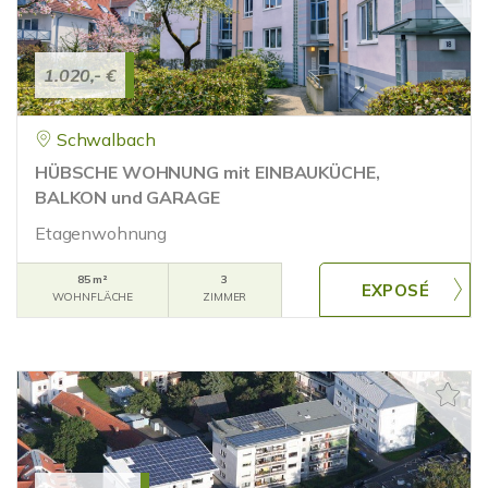
1.020,- €
Schwalbach
HÜBSCHE WOHNUNG mit EINBAUKÜCHE,
BALKON und GARAGE
Etagenwohnung
85 m²
3
WOHNFLÄCHE
ZIMMER