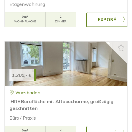
Etagenwohnung
0 m²
2
WOHNFLÄCHE
ZIMMER
1.200,- €
Wiesbaden
IHRE Bürofläche mit Altbaucharme, großzügig
geschnitten
Büro / Praxis
0 m²
4