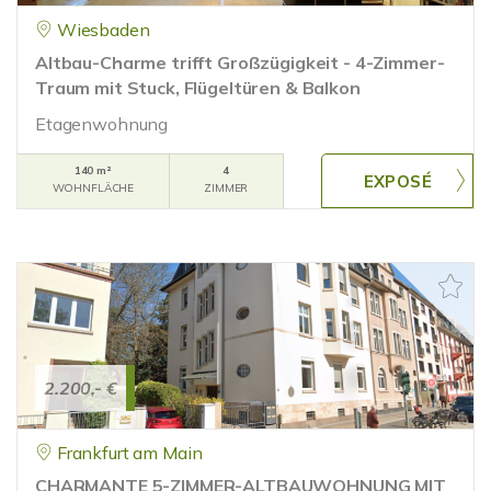
Wiesbaden
Altbau-Charme trifft Großzügigkeit - 4-Zimmer-
Traum mit Stuck, Flügeltüren & Balkon
Etagenwohnung
140 m²
4
WOHNFLÄCHE
ZIMMER
2.200,- €
Frankfurt am Main
CHARMANTE 5-ZIMMER-ALTBAUWOHNUNG MIT