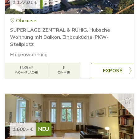
1.177,01 €
Oberursel
SUPER LAGE! ZENTRAL & RUHIG. Hübsche
Wohnung mit Balkon, Einbauküche, PKW-
Stellplatz
Etagenwohnung
84,08 m²
3
WOHNFLÄCHE
ZIMMER
NEU
1.600,- €