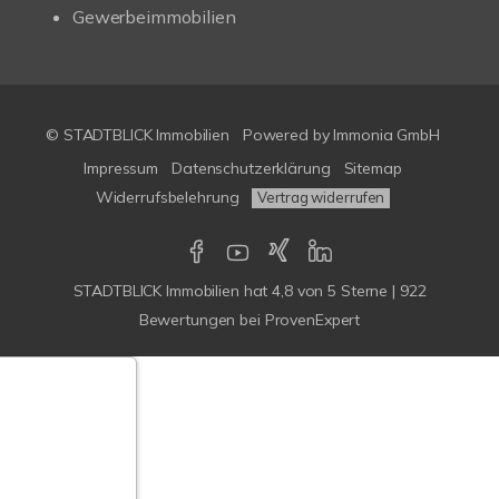
Gewerbeimmobilien
© STADTBLICK Immobilien
Powered by
Immonia GmbH
Impressum
Datenschutzerklärung
Sitemap
Widerrufsbelehrung
Vertrag widerrufen
STADTBLICK Immobilien
hat
4,8
von
5
Sterne
|
922
Bewertungen
bei ProvenExpert
Google-
ertungen
Echtheit
n Bewertungen