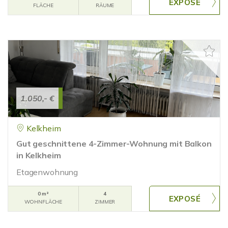
FLÄCHE
RÄUME
1.050,- €
Kelkheim
Gut geschnittene 4-Zimmer-Wohnung mit Balkon
in Kelkheim
Etagenwohnung
0 m²
4
WOHNFLÄCHE
ZIMMER