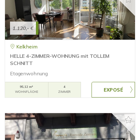
1.120,- €
Kelkheim
HELLE 4-ZIMMER-WOHNUNG mit TOLLEM
SCHNITT
Etagenwohnung
95,12 m²
4
WOHNFLÄCHE
ZIMMER