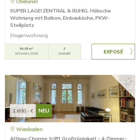
Oberursel
SUPER LAGE! ZENTRAL & RUHIG. Hübsche
Wohnung mit Balkon, Einbauküche, PKW-
Stellplatz
Etagenwohnung
84,08 m²
3
WOHNFLÄCHE
ZIMMER
NEU
1.600,- €
Wiesbaden
Altbau-Charme trifft Großzügigkeit - 4-Zimmer-