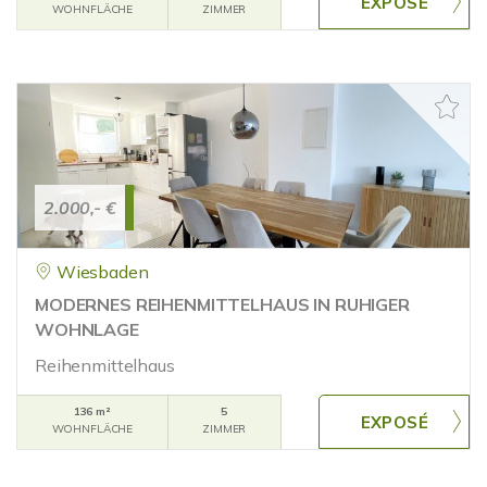
WOHNFLÄCHE
ZIMMER
2.000,- €
Wiesbaden
MODERNES REIHENMITTELHAUS IN RUHIGER
WOHNLAGE
Reihenmittelhaus
136 m²
5
WOHNFLÄCHE
ZIMMER