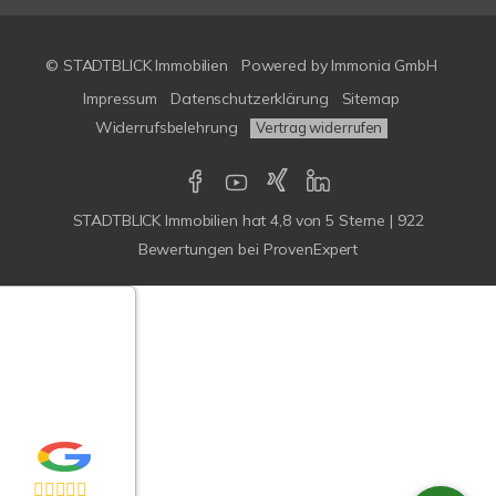
© STADTBLICK Immobilien
Powered by
Immonia GmbH
Impressum
Datenschutzerklärung
Sitemap
Widerrufsbelehrung
Vertrag widerrufen
STADTBLICK Immobilien
hat
4,8
von
5
Sterne
|
922
Bewertungen
bei ProvenExpert
Google-
ertungen
Echtheit
n Bewertungen