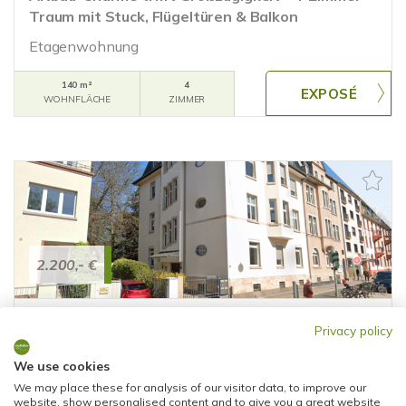
Traum mit Stuck, Flügeltüren & Balkon
Etagenwohnung
140 m²
4
WOHNFLÄCHE
ZIMMER
2.200,- €
Frankfurt am Main
Privacy policy
CHARMANTE 5-ZIMMER-ALTBAUWOHNUNG MIT
BALKON IN GEFRAGTER LAGE, AM DORNBUSCH
We use cookies
We may place these for analysis of our visitor data, to improve our
Etagenwohnung
website, show personalised content and to give you a great website