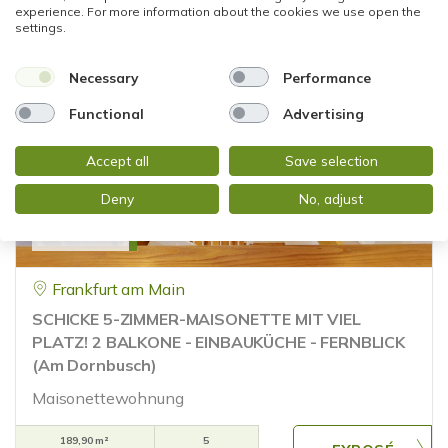
experience. For more information about the cookies we use open the
settings.
135 m²
5
WOHNFLÄCHE
ZIMMER
Necessary
Performance
Functional
Advertising
Accept all
Save selection
Deny
No, adjust
2.550,01 €
Frankfurt am Main
SCHICKE 5-ZIMMER-MAISONETTE MIT VIEL
PLATZ! 2 BALKONE - EINBAUKÜCHE - FERNBLICK
(Am Dornbusch)
Maisonettewohnung
189,90 m²
5