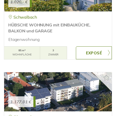
1.020,- €
Schwalbach
HÜBSCHE WOHNUNG mit EINBAUKÜCHE,
BALKON und GARAGE
Etagenwohnung
85 m²
3
WOHNFLÄCHE
ZIMMER
1.177,01 €