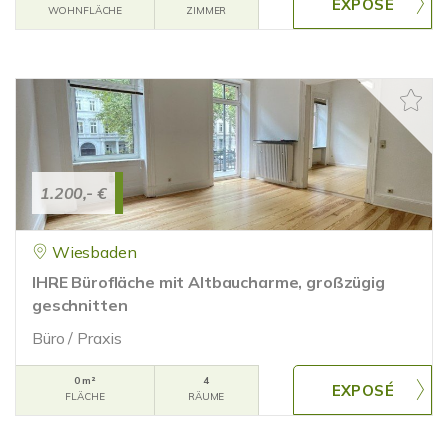
WOHNFLÄCHE
ZIMMER
1.200,- €
Wiesbaden
IHRE Bürofläche mit Altbaucharme, großzügig
geschnitten
Büro / Praxis
0 m²
4
FLÄCHE
RÄUME