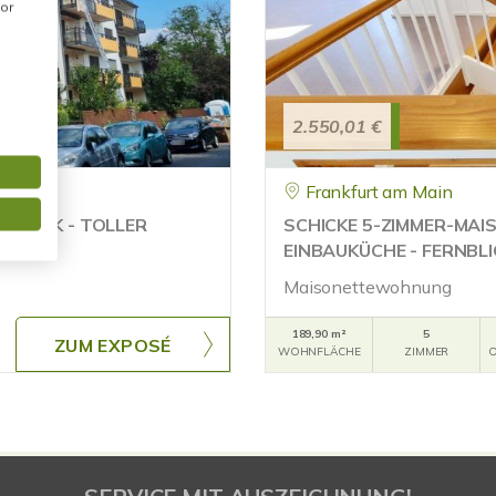
or
2.550,01 €
Frankfurt am Main
TPARK - TOLLER
SCHICKE 5-ZIMMER-MAIS
EINBAUKÜCHE - FERNBLI
Maisonettewohnung
189,90 m²
5
ZUM EXPOSÉ
WOHNFLÄCHE
ZIMMER
O