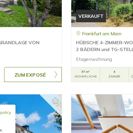
VERKAUFT
Frankfurt am Main
TSRANDLAGE VON
HÜBSCHE 4-ZIMMER-WO
2 BÄDERN und TG-STEL
Etagenwohnung
97 m²
4
ZUM EXPOSÉ
WOHNFLÄCHE
ZIMMER
O
 policy
e,