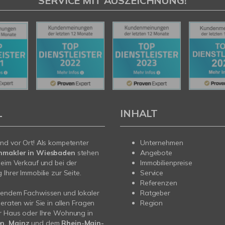
SERVICE MIT AUSZEICHNUNG!
L
INHALT
nd vor Ort! Als kompetenter
Unternehmen
nmakler in Wiesbaden
stehen
Angebote
beim Verkauf und bei der
Immobilienpreise
Ihrer Immobilie zur Seite.
Service
Referenzen
sendem Fachwissen und lokaler
Ratgeber
beraten wir Sie in allen Fragen
Region
r Haus oder Ihre Wohnung in
n, Mainz
und dem
Rhein-Main-