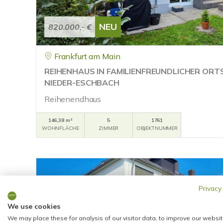
NEU
820.000,- €
Frankfurt am Main
REIHENHAUS IN FAMILIENFREUNDLICHER OR
NIEDER-ESCHBACH
Reihenendhaus
146,38 m²
5
1761
WOHNFLÄCHE
ZIMMER
OBJEKTNUMMER
Privacy
We use cookies
We may place these for analysis of our visitor data, to improve our websit