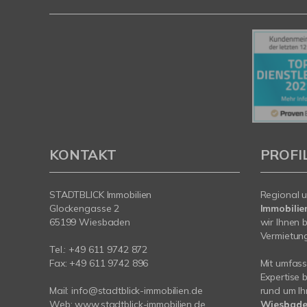
KONTAKT
PROFI
STADTBLICK Immobilien
Regional u
Glockengasse 2
Immobilie
65199 Wiesbaden
wir Ihnen 
Vermietung 
Tel.:
+49 611 9742 872
Fax: +49 611 9742 896
Mit umfas
Expertise 
Mail:
info@stadtblick-immobilien.de
rund um Ih
Web:
www.stadtblick-immobilien.de
Wiesbade