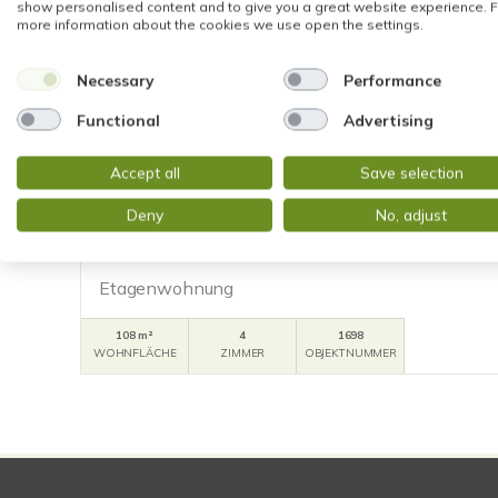
show personalised content and to give you a great website experience. F
more information about the cookies we use open the settings.
Necessary
Performance
Functional
Advertising
VERKAUFT
Accept all
Save selection
Frankfurt am Main
Deny
No, adjust
PANORAMAWOHNUNG MIT BLICK AUF DEN OS
SCHNITT UND HERRLICHER FERNBLICK
Etagenwohnung
108 m²
4
1698
WOHNFLÄCHE
ZIMMER
OBJEKTNUMMER