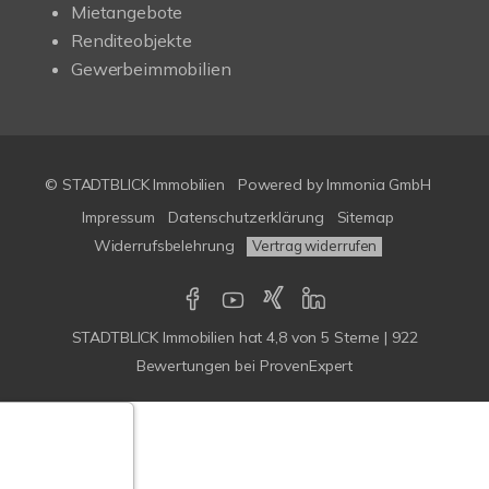
Mietangebote
Renditeobjekte
Gewerbeimmobilien
© STADTBLICK Immobilien
Powered by
Immonia GmbH
Impressum
Datenschutzerklärung
Sitemap
Widerrufsbelehrung
Vertrag widerrufen
STADTBLICK Immobilien
hat
4,8
von
5
Sterne
|
922
Bewertungen
bei ProvenExpert
Google-
ertungen
Echtheit