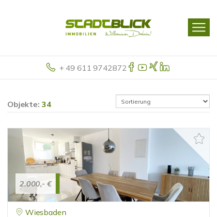
+ 49 611 9742872
Objekte:
34
2.000,- €
Wiesbaden