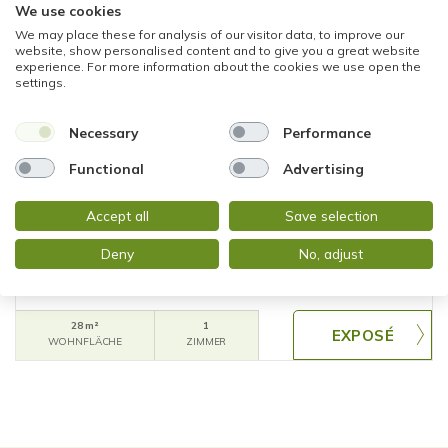
We use cookies
We may place these for analysis of our visitor data, to improve our
360°
website, show personalised content and to give you a great website
experience. For more information about the cookies we use open the
settings.
NEU
120.000,- €
Necessary
Performance
Functional
Advertising
Wiesbaden
HELLES APARTMENT MIT BALKON,
Accept all
Save selection
TAGESLICHTBAD UND KELLER - BIEBRICHER
ALLEE
Deny
No, adjust
Etagenwohnung
28 m²
1
WOHNFLÄCHE
ZIMMER