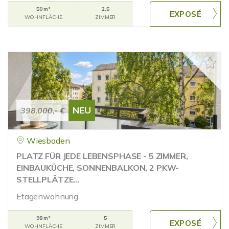
50 m²
2,5
WOHNFLÄCHE
ZIMMER
NEU
398.000,- €
Wiesbaden
PLATZ FÜR JEDE LEBENSPHASE - 5 ZIMMER,
EINBAUKÜCHE, SONNENBALKON, 2 PKW-
STELLPLÄTZE...
Etagenwohnung
98 m²
5
WOHNFLÄCHE
ZIMMER