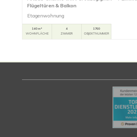
Flügeltüren & Balkon
Etagenwohnung
140 m²
4
1760
WOHNFLÄCHE
ZIMMER
OBJEKTNUMMER