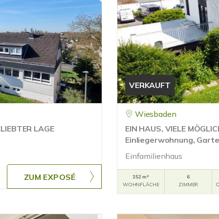
VERKAUFT
Wiesbaden
ELIEBTER LAGE
EIN HAUS, VIELE MÖGLICH
Einliegerwohnung, Gart
Einfamilienhaus
ZUM EXPOSÉ
152 m²
6
WOHNFLÄCHE
ZIMMER
O