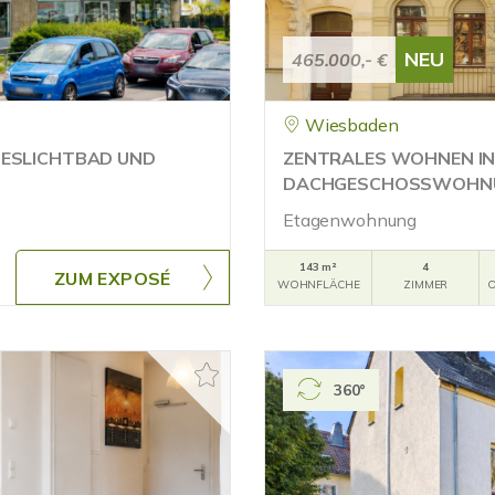
NEU
465.000,- €
Wiesbaden
GESLICHTBAD UND
ZENTRALES WOHNEN IN 
DACHGESCHOSSWOHNUN
Etagenwohnung
143 m²
4
ZUM EXPOSÉ
WOHNFLÄCHE
ZIMMER
O
360°