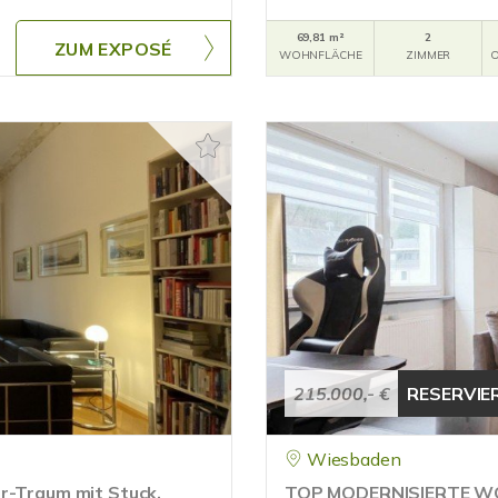
69,81 m²
2
ZUM EXPOSÉ
WOHNFLÄCHE
ZIMMER
O
215.000,- €
RESERVIE
Wiesbaden
r-Traum mit Stuck,
TOP MODERNISIERTE W