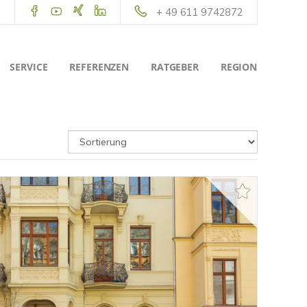
+ 49 611 9742872
SERVICE
REFERENZEN
RATGEBER
REGION