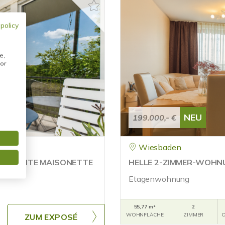
 policy
e,
or
NEU
199.000,- €
Wiesbaden
CHARMANTE MAISONETTE
HELLE 2-ZIMMER-WOHNU
TAL
Etagenwohnung
55,77 m²
2
WOHNFLÄCHE
ZIMMER
O
ZUM EXPOSÉ