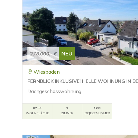
NEU
278.000,- €
Wiesbaden
FERNBLICK INKLUSIVE! HELLE WOHNUNG IN B
Dachgeschosswohnung
87 m²
3
1733
WOHNFLÄCHE
ZIMMER
OBJEKTNUMMER