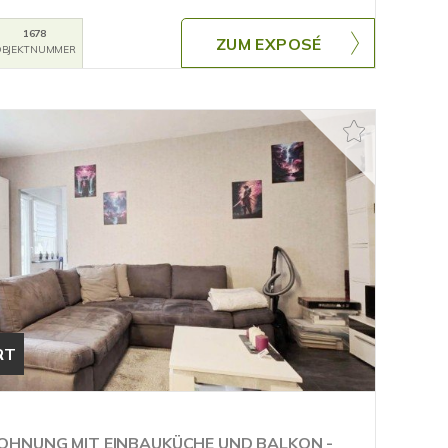
1678
ZUM EXPOSÉ
BJEKTNUMMER
RT
OHNUNG MIT EINBAUKÜCHE UND BALKON -