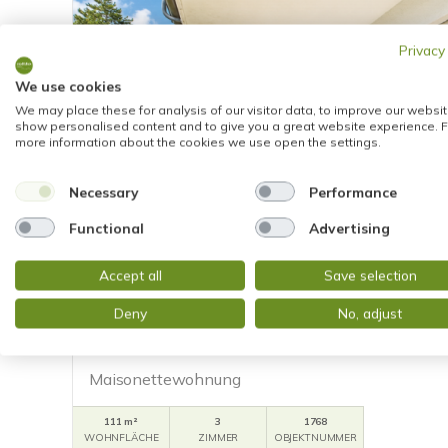
Privacy
We use cookies
We may place these for analysis of our visitor data, to improve our websit
show personalised content and to give you a great website experience. F
more information about the cookies we use open the settings.
Necessary
Performance
Functional
Advertising
NEU
475.000,- €
Accept all
Save selection
Wiesbaden
Deny
No, adjust
RUHIGES WOHNEN MIT BLICK INS GRÜNE - 
MIT BALKON UND TERRASSE AM MOOSBACH
Maisonettewohnung
111 m²
3
1768
WOHNFLÄCHE
ZIMMER
OBJEKTNUMMER