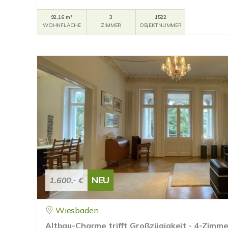
92,16 m²
3
1522
WOHNFLÄCHE
ZIMMER
OBJEKTNUMMER
NEU
1.600,- €
Wiesbaden
Altbau-Charme trifft Großzügigkeit - 4-Zimme