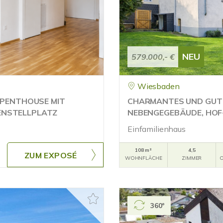
NEU
579.000,- €
Wiesbaden
 PENTHOUSE MIT
CHARMANTES UND GUT 
ENSTELLPLATZ
NEBENGEGEBÄUDE, HOF
Einfamilienhaus
108 m²
4,5
ZUM EXPOSÉ
WOHNFLÄCHE
ZIMMER
O
360°