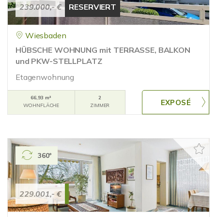
239.000,- €
RESERVIERT
Wiesbaden
HÜBSCHE WOHNUNG mit TERRASSE, BALKON
und PKW-STELLPLATZ
Etagenwohnung
66,93 m²
2
WOHNFLÄCHE
ZIMMER
360°
229.001,- €