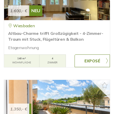
NEU
1.600,- €
Wiesbaden
Altbau-Charme trifft Großzügigkeit - 4-Zimmer-
Traum mit Stuck, Flügeltüren & Balkon
Etagenwohnung
140 m²
4
WOHNFLÄCHE
ZIMMER
1.350,- €