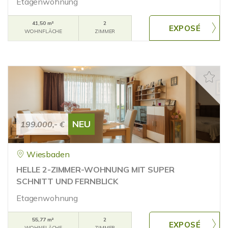
Etagenwohnung
41,50 m²
2
WOHNFLÄCHE
ZIMMER
NEU
199.000,- €
Wiesbaden
HELLE 2-ZIMMER-WOHNUNG MIT SUPER
SCHNITT UND FERNBLICK
Etagenwohnung
55,77 m²
2
WOHNFLÄCHE
ZIMMER