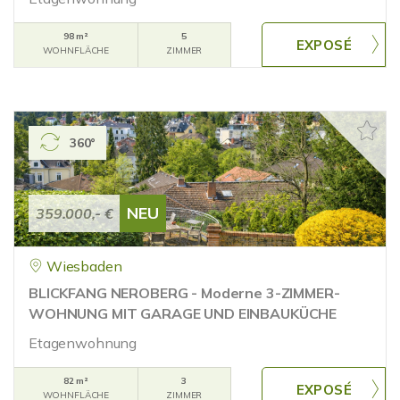
98 m²
5
WOHNFLÄCHE
ZIMMER
360°
NEU
359.000,- €
Wiesbaden
BLICKFANG NEROBERG - Moderne 3-ZIMMER-
WOHNUNG MIT GARAGE UND EINBAUKÜCHE
Etagenwohnung
82 m²
3
WOHNFLÄCHE
ZIMMER