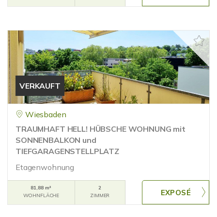
VERKAUFT
Wiesbaden
TRAUMHAFT HELL! HÜBSCHE WOHNUNG mit
SONNENBALKON und
TIEFGARAGENSTELLPLATZ
Etagenwohnung
81,88 m²
2
WOHNFLÄCHE
ZIMMER