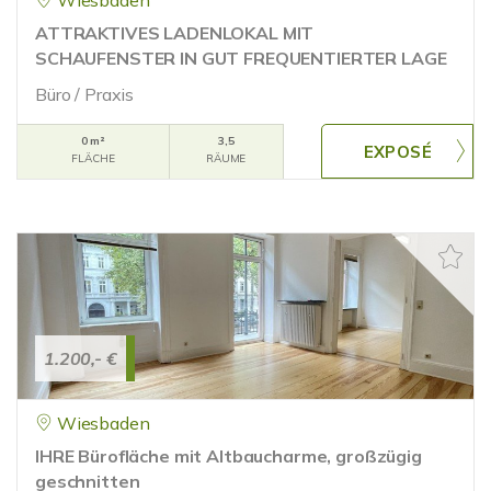
Wiesbaden
ATTRAKTIVES LADENLOKAL MIT
SCHAUFENSTER IN GUT FREQUENTIERTER LAGE
Büro / Praxis
0 m²
3,5
FLÄCHE
RÄUME
1.200,- €
Wiesbaden
IHRE Bürofläche mit Altbaucharme, großzügig
geschnitten