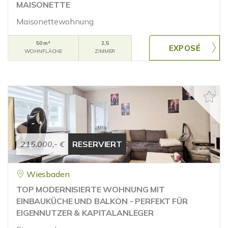
MAISONETTE
Maisonettewohnung
50 m²
2,5
WOHNFLÄCHE
ZIMMER
215.000,- €
RESERVIERT
Wiesbaden
TOP MODERNISIERTE WOHNUNG MIT
EINBAUKÜCHE UND BALKON - PERFEKT FÜR
EIGENNUTZER & KAPITALANLEGER