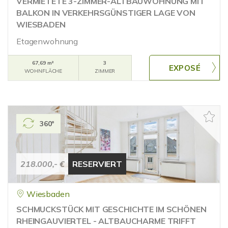
VERMIETETE 3-ZIMMER-ALTBAUWOHNUNG MIT
BALKON IN VERKEHRSGÜNSTIGER LAGE VON
WIESBADEN
Etagenwohnung
67,69 m²
3
WOHNFLÄCHE
ZIMMER
360°
218.000,- €
RESERVIERT
Wiesbaden
SCHMUCKSTÜCK MIT GESCHICHTE IM SCHÖNEN
RHEINGAUVIERTEL - ALTBAUCHARME TRIFFT