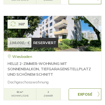
360°
198.000,- €
RESERVIERT
Wiesbaden
HELLE 2-ZIMMER-WOHNUNG MIT
SONNENBALKON, TIEFGARAGENSTELLPLATZ
UND SCHÖNEM SCHNITT
Dachgeschosswohnung
61 m²
2
WOHNFLÄCHE
ZIMMER