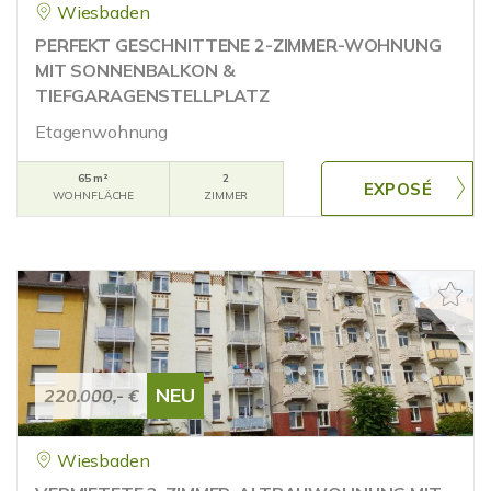
Wiesbaden
PERFEKT GESCHNITTENE 2-ZIMMER-WOHNUNG
MIT SONNENBALKON &
TIEFGARAGENSTELLPLATZ
Etagenwohnung
65 m²
2
WOHNFLÄCHE
ZIMMER
NEU
220.000,- €
Wiesbaden