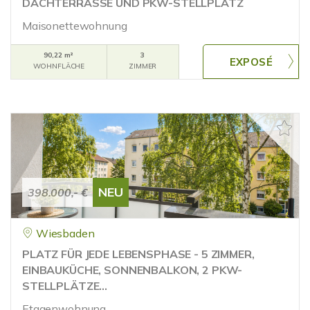
DACHTERRASSE UND PKW-STELLPLATZ
Maisonettewohnung
90,22 m²
3
WOHNFLÄCHE
ZIMMER
NEU
398.000,- €
Wiesbaden
PLATZ FÜR JEDE LEBENSPHASE - 5 ZIMMER,
EINBAUKÜCHE, SONNENBALKON, 2 PKW-
STELLPLÄTZE...
Etagenwohnung