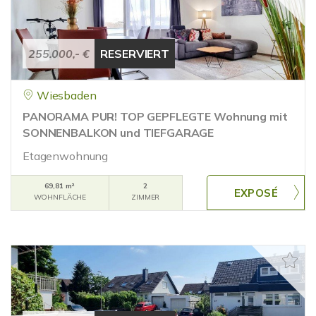
255.000,- €
RESERVIERT
Wiesbaden
PANORAMA PUR! TOP GEPFLEGTE Wohnung mit
SONNENBALKON und TIEFGARAGE
Etagenwohnung
69,81 m²
2
WOHNFLÄCHE
ZIMMER