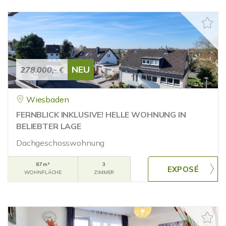
NEU
278.000,- €
Wiesbaden
FERNBLICK INKLUSIVE! HELLE WOHNUNG IN
BELIEBTER LAGE
Dachgeschosswohnung
87 m²
3
WOHNFLÄCHE
ZIMMER