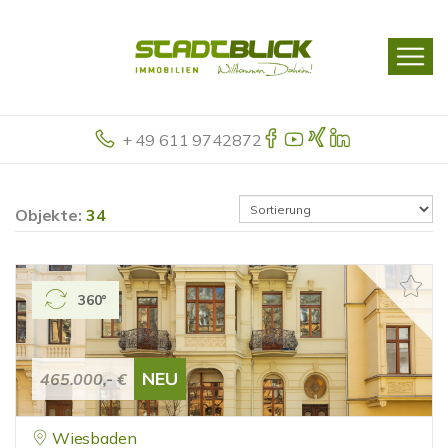
+ 49 611 9742872
Objekte:
34
360°
NEU
465.000,- €
Wiesbaden