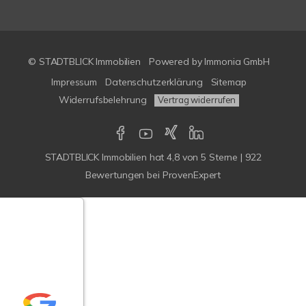
© STADTBLICK Immobilien
Powered by
Immonia GmbH
Impressum
Datenschutzerklärung
Sitemap
Widerrufsbelehrung
Vertrag widerrufen
STADTBLICK Immobilien
hat
4,8
von
5
Sterne
|
922
Bewertungen
bei ProvenExpert
Google-
ertungen
Echtheit
n Bewertungen