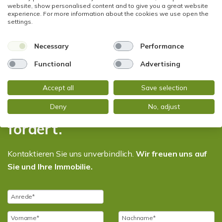
website, show personalised content and to give you a great website
ist eine wunderbare Visitenkarte und bewirkt einen
experience. For more information about the cookies we use open the
settings.
guten ersten Eindruck.
Necessary
Performance
Functional
Advertising
Erfahren Sie mehr darüber,
Accept all
Save selection
wie Optik den Verkauf
Deny
No, adjust
fördert.
Kontaktieren Sie uns unverbindlich.
Wir freuen uns auf
Sie und Ihre Immobilie.