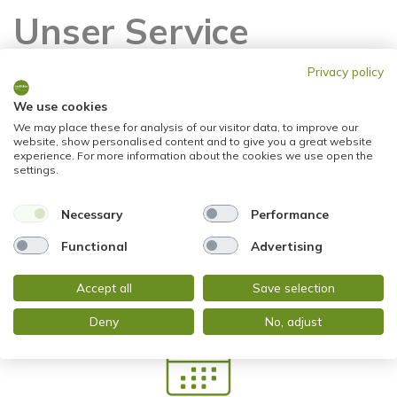
Unser Service
Immobiliensuchende
Privacy policy
We use cookies
Wir helfen Ihnen bei der Suche
We may place these for analysis of our visitor data, to improve our
nach der passenden Immobilie.
website, show personalised content and to give you a great website
experience. For more information about the cookies we use open the
settings.
Auf Ihrem Weg bis zu Ihrer Traumimmobilie beraten wir
Necessary
Performance
Sie kompetent und unabhängig. Auch bei Fragen rund
um die Finanzierung stehen wir beratend zur Seite.
Functional
Advertising
Accept all
Save selection
Deny
No, adjust