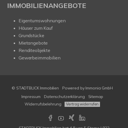
IMMOBILIENANGEBOTE
Eigentumswohnungen
Häuser zum Kauf
Grundstücke
Mietangebote
Renditeobjekte
Gewerbeimmobilien
© STADTBLICK Immobilien
Powered by
Immonia GmbH
Impressum
Datenschutzerklärung
Sitemap
Widerrufsbelehrung
Vertrag widerrufen
STADTBLICK Immobilien
hat
4,8
von
5
Sterne
|
922