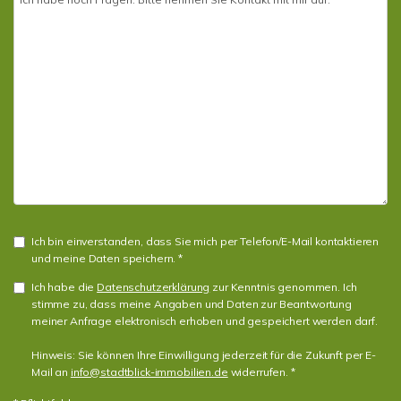
Ich bin einverstanden, dass Sie mich per Telefon/E-Mail kontaktieren
und meine Daten speichern. *
Ich habe die
Datenschutzerklärung
zur Kenntnis genommen. Ich
stimme zu, dass meine Angaben und Daten zur Beantwortung
meiner Anfrage elektronisch erhoben und gespeichert werden darf.
Hinweis: Sie können Ihre Einwilligung jederzeit für die Zukunft per E-
Mail an
info@stadtblick-immobilien.de
widerrufen. *