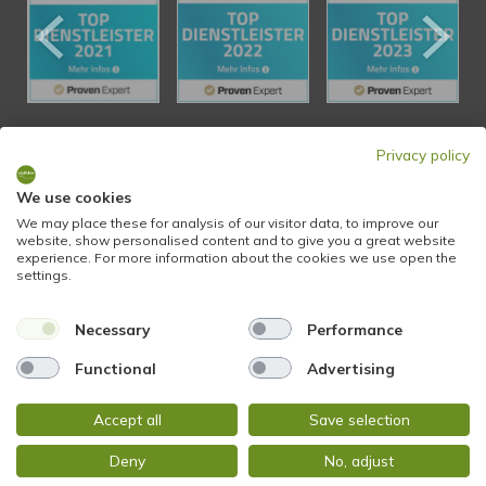
Privacy policy
KONTAKT
We use cookies
We may place these for analysis of our visitor data, to improve our
STADTBLICK Immobilien
website, show personalised content and to give you a great website
Glockengasse 2
experience. For more information about the cookies we use open the
settings.
65199 Wiesbaden
Necessary
Performance
Tel.:
+49 611 9742 872
Fax: +49 611 9742 896
Functional
Advertising
Accept all
Save selection
Mail:
info@stadtblick-immobilien.de
Web:
www.stadtblick-immobilien.de
Deny
No, adjust