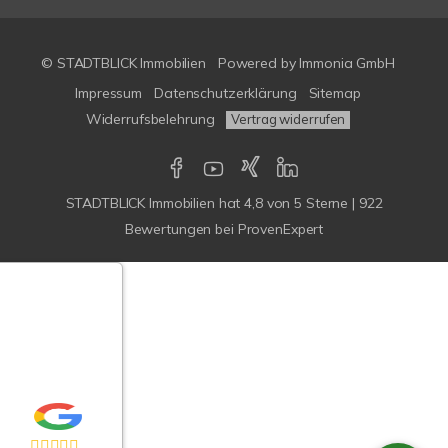
© STADTBLICK Immobilien
Powered by
Immonia GmbH
Impressum
Datenschutzerklärung
Sitemap
Widerrufsbelehrung
Vertrag widerrufen
STADTBLICK Immobilien
hat
4,8
von
5
Sterne
|
922
Bewertungen
bei ProvenExpert
Google-
ertungen
Echtheit
n Bewertungen