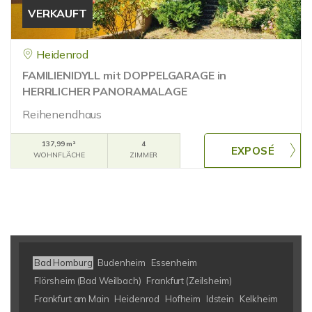
VERKAUFT
Heidenrod
FAMILIENIDYLL mit DOPPELGARAGE in
HERRLICHER PANORAMALAGE
Reihenendhaus
137,99 m²
4
WOHNFLÄCHE
ZIMMER
Bad Homburg
Budenheim
Essenheim
Flörsheim (Bad Weilbach)
Frankfurt (Zeilsheim)
Frankfurt am Main
Heidenrod
Hofheim
Idstein
Kelkheim