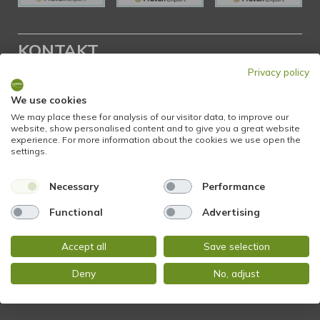
KONTAKT
Privacy policy
STADTBLICK Immobilien
We use cookies
Glockengasse 2
We may place these for analysis of our visitor data, to improve our
65199 Wiesbaden
website, show personalised content and to give you a great website
experience. For more information about the cookies we use open the
settings.
Tel.:
+49 611 9742 872
Fax: +49 611 9742 896
Necessary
Performance
Functional
Advertising
Mail:
info@stadtblick-immobilien.de
Web:
www.stadtblick-immobilien.de
Accept all
Save selection
Deny
No, adjust
PROFIL