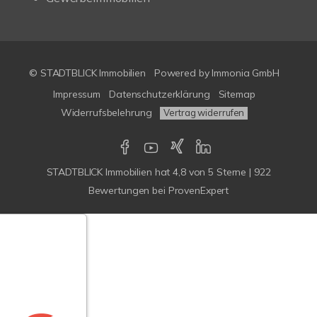
© STADTBLICK Immobilien
Powered by
Immonia GmbH
Impressum
Datenschutzerklärung
Sitemap
Widerrufsbelehrung
Vertrag widerrufen
STADTBLICK Immobilien
hat
4,8
von
5
Sterne
|
922
Bewertungen
bei ProvenExpert
Google-
ertungen
Echtheit
n Bewertungen