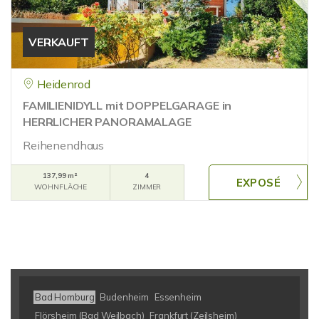
VERKAUFT
Heidenrod
FAMILIENIDYLL mit DOPPELGARAGE in
HERRLICHER PANORAMALAGE
Reihenendhaus
137,99 m²
4
WOHNFLÄCHE
ZIMMER
Bad Homburg
Budenheim
Essenheim
Flörsheim (Bad Weilbach)
Frankfurt (Zeilsheim)