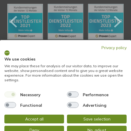
Privacy policy
KONTAKT
We use cookies
We may place these for analysis of our visitor data, to improve our
website, show personalised content and to give you a great website
STADTBLICK Immobilien
experience. For more information about the cookies we use open the
Glockengasse 2
settings.
65199 Wiesbaden
Necessary
Performance
Tel.:
+49 611 9742 872
Functional
Advertising
Fax: +49 611 9742 896
Accept all
Save selection
Mail:
info@stadtblick-immobilien.de
Deny
No, adjust