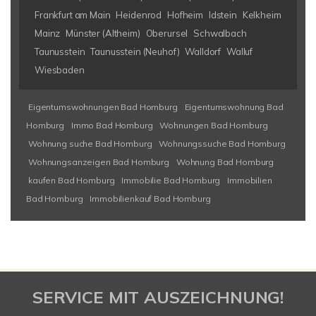
Frankfurt am Main
Heidenrod
Hofheim
Idstein
Kelkheim
Mainz
Münster (Altheim)
Oberursel
Schwalbach
Taunusstein
Taunusstein (Neuhof)
Walldorf
Walluf
Wiesbaden
Eigentumswohnungen Bad Homburg
Eigentumswohnung Bad
Homburg
Immo Bad Homburg
Wohnungen Bad Homburg
Wohnung suche Bad Homburg
Wohnungssuche Bad Homburg
Wohnungsanzeigen Bad Homburg
Wohnung Bad Homburg
kaufen Bad Homburg
Immobilie Bad Homburg
Immobilien
Bad Homburg
Immobilienkauf Bad Homburg
SERVICE MIT AUSZEICHNUNG!