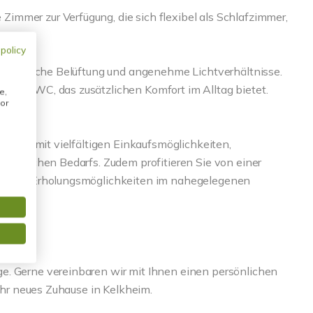
mmer zur Verfügung, die sich flexibel als Schlafzimmer,
 policy
e natürliche Belüftung und angenehme Lichtverhältnisse.
äste-WC, das zusätzlichen Komfort im Alltag bietet.
e,
or
ruktur mit vielfältigen Einkaufsmöglichkeiten,
 täglichen Bedarfs. Zudem profitieren Sie von einer
it- und Erholungsmöglichkeiten im nahegelegenen
e. Gerne vereinbaren wir mit Ihnen einen persönlichen
 Ihr neues Zuhause in Kelkheim.