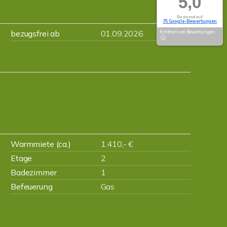
5,0
Basierend auf
75 Google-Bewertungen
bezugsfrei ab
01.09.2026
Echtheit von Bewertungen
Warmmiete (ca.)
1.410,- €
Etage
2
Badezimmer
1
Befeuerung
Gas