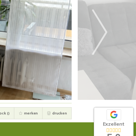
ock (
)
merken
drucken
Exzellent