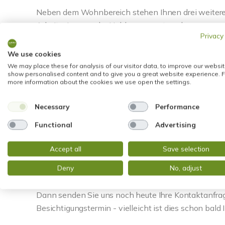
Neben dem Wohnbereich stehen Ihnen drei weitere Zi
Arbeitszimmer oder Hobbyraum nutzen lassen.
Privacy
Das Tageslichtbad sorgt mit seinem Fenster für ein
We use cookies
Ergänzt wird das Raumangebot durch ein separates G
We may place these for analysis of our visitor data, to improve our websit
show personalised content and to give you a great website experience. F
more information about the cookies we use open the settings.
Die Stadt Kelkheim bietet eine hervorragende Infrast
Necessary
Performance
Restaurants, Schulen und weiteren Einrichtungen des
Functional
Advertising
guten Verkehrsanbindung sowie zahlreichen Freize
Taunus.
Accept all
Save selection
Deny
No, adjust
Neugierig geworden?
Dann senden Sie uns noch heute Ihre Kontaktanfrag
Besichtigungstermin - vielleicht ist dies schon bald