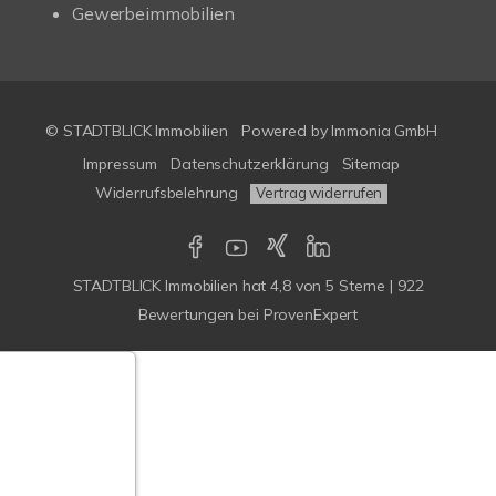
Gewerbeimmobilien
© STADTBLICK Immobilien
Powered by
Immonia GmbH
Impressum
Datenschutzerklärung
Sitemap
Widerrufsbelehrung
Vertrag widerrufen
STADTBLICK Immobilien
hat
4,8
von
5
Sterne
|
922
Bewertungen
bei ProvenExpert
Google-
ertungen
Echtheit
n Bewertungen