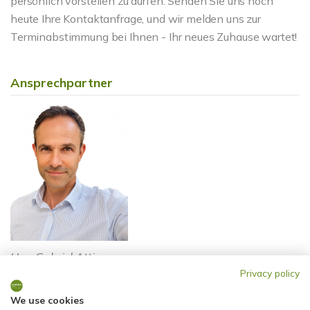
persönlich vorstellen zu dürfen. Senden Sie uns noch
heute Ihre Kontaktanfrage, und wir melden uns zur
Terminabstimmung bei Ihnen - Ihr neues Zuhause wartet!
Ansprechpartner
Herr Gabriel Attia
Privacy policy
Telefon: +49 611 9742872
Telefax: +49 0611 9742896
We use cookies