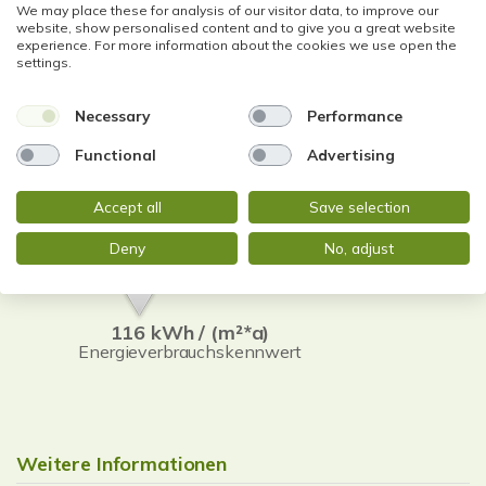
info@stadtblick-immobilien.de
We may place these for analysis of our visitor data, to improve our
website, show personalised content and to give you a great website
experience. For more information about the cookies we use open the
settings.
Necessary
Performance
Functional
Advertising
Energieausweis (Verbrauchsausweis)
Accept all
Save selection
Deny
No, adjust
116 kWh / (m²*a)
Energieverbrauchskennwert
Weitere Informationen